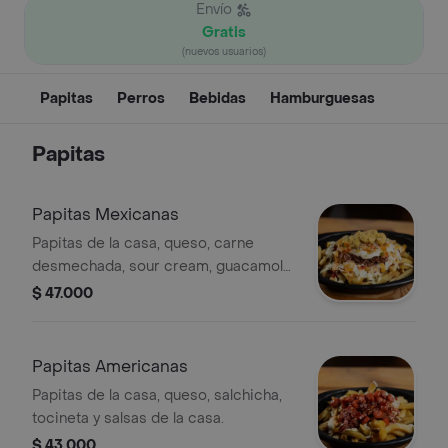
Envío
Gratis
(nuevos usuarios)
Papitas
Perros
Bebidas
Hamburguesas
Papitas
Papitas Mexicanas
Papitas de la casa, queso, carne
desmechada, sour cream, guacamole,
pico de gallo y salsas de la casa.
$ 47.000
Papitas Americanas
Papitas de la casa, queso, salchicha,
tocineta y salsas de la casa.
$ 43.000