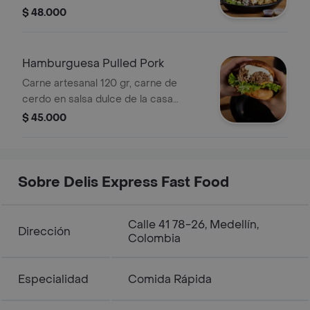
pico de gallo, lechuga y guacamole.
$ 48.000
Hamburguesa Pulled Pork
Carne artesanal 120 gr, carne de
cerdo en salsa dulce de la casa
desmechada, queso, sour cream,
$ 45.000
lechuga y cebolla.
Sobre Delis Express Fast Food
Calle 41 78-26, Medellín,
Dirección
Colombia
Especialidad
Comida Rápida