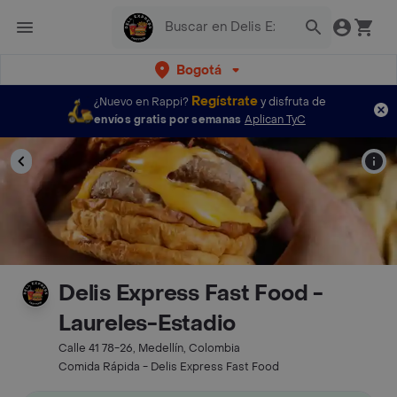
Bogotá
Regístrate
¿Nuevo en Rappi?
y disfruta de
envíos gratis por semanas
Aplican TyC
Delis Express Fast Food -
Laureles-Estadio
Calle 41 78-26, Medellín, Colombia
Comida Rápida - Delis Express Fast Food