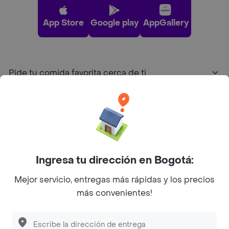
App Store
Google play
AppGallery
Pide tu comida favorita cerca de ti
Categorías
Únete a Rappi
Ingresa tu dirección en Bogotá:
Sobre Rappi
Mejor servicio, entregas más rápidas y los precios
más convenientes!
Facebook
Twitter
Instagram
©
2026
Rappi Inc. All rights reserved.