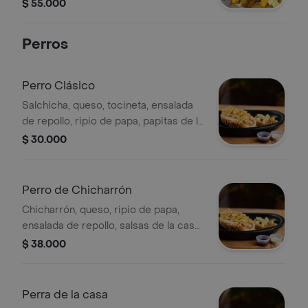
y salsas de la casa.
$ 55.000
Perros
Perro Clásico
Salchicha, queso, tocineta, ensalada
de repollo, ripio de papa, papitas de la
casa y salsas de la casa.
$ 30.000
Perro de Chicharrón
Chicharrón, queso, ripio de papa,
ensalada de repollo, salsas de la casa
y papitas de la casa.
$ 38.000
Perra de la casa