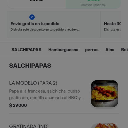
(nuevos usuarios)
Envío gratis en tu pedido
Hasta 30% 
Disfruta este descuento en tu pedido y recíbelo
Disfruta este de
en minutos.
en minutos.
SALCHIPAPAS
Hamburguesas
perros
Alas
Be
SALCHIPAPAS
LA MODELO (PARA 2)
Papa a la francesa, salchicha, queso
gratinado, costilla ahumada al BBQ y
salsas.
$ 29.000
GRATINADA (IND)