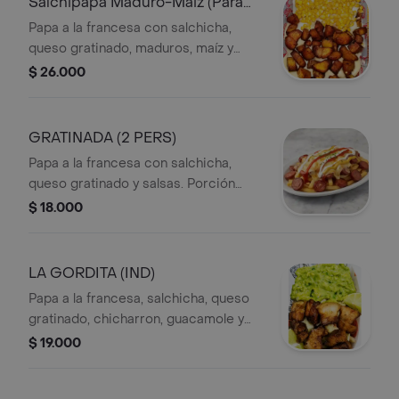
Salchipapa Maduro-Maiz (Para
dos P)
Papa a la francesa con salchicha,
queso gratinado, maduros, maíz y
salsas.
$ 26.000
GRATINADA (2 PERS)
Papa a la francesa con salchicha,
queso gratinado y salsas. Porción
para 2 personas.
$ 18.000
LA GORDITA (IND)
Papa a la francesa, salchicha, queso
gratinado, chicharron, guacamole y
salsas.
$ 19.000