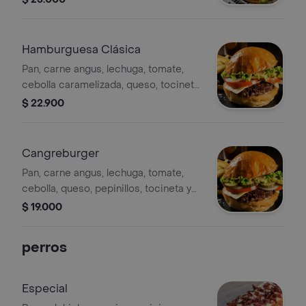
francesa
Hamburguesa Clásica
Pan, carne angus, lechuga, tomate,
cebolla caramelizada, queso, tocineta
y salsa de la casa. Acompañada con
$ 22.900
papas ala francesa
Cangreburger
Pan, carne angus, lechuga, tomate,
cebolla, queso, pepinillos, tocineta y
salsa de la casa. Acompañada con
$ 19.000
papas ala francesa
perros
Especial