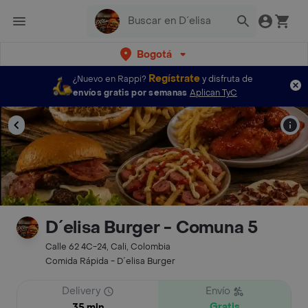
Bogotá
Regístrate
¿Nuevo en Rappi?
y disfruta de
envíos gratis por semanas
Aplican TyC
D´elisa Burger - Comuna 5
Calle 62 4C-24, Cali, Colombia
Comida Rápida - D´elisa Burger
Delivery
Envío
Gratis
35 min