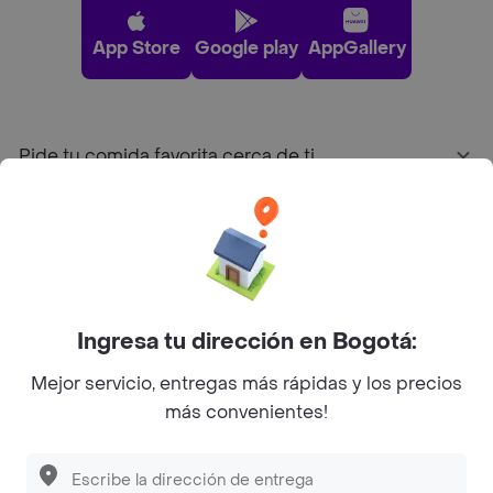
App Store
Google play
AppGallery
Pide tu comida favorita cerca de ti
Categorías
Únete a Rappi
Ingresa tu dirección en Bogotá:
Sobre Rappi
Mejor servicio, entregas más rápidas y los precios
más convenientes!
Facebook
Twitter
Instagram
©
2026
Rappi Inc. All rights reserved.