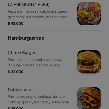
LA PREMIUN (4 PERS)
Papa a la francesa, salchicha, queso
gratinado, guacamole, tiras de pollo
broaster crocante, tocineta y salsas.
$ 43.000
Hamburguesas
Chiken Burger
Pan, milanesa de pollo crocante,
lechuga, tomate, cebolla, queso,
tocineta y salsa de la casa.
$ 22.000
Acompañada con papas ala francesa
Doble carne
Pan, carne angus, lechuga, tomate,
cebolla, queso, tocineta y salsa de la
casa. Acompañada con papas ala
$ 25.000