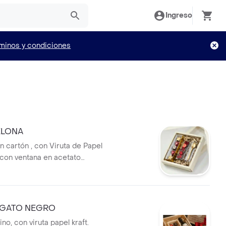
Ingreso
minos y condiciones
ELONA
n cartón , con Viruta de Papel
a con ventana en acetato
. Contiene : 1 Caja x 5
o Trufas + Caja x 1 Cuchara
 + 1 Tableta de fruta
 Sabores de bombones sujeto a
N GATO NEGRO
dad
no, con viruta papel kraft.