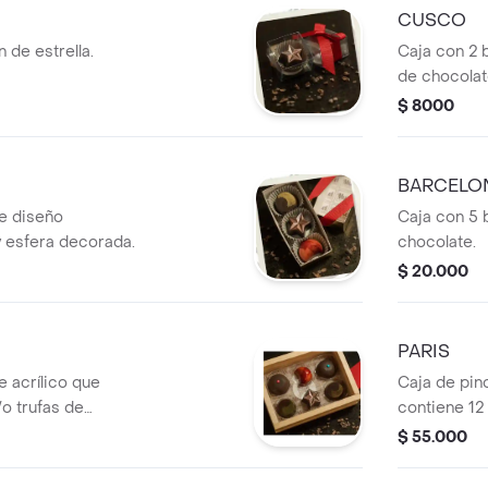
CUSCO
de estrella.
Caja con 2 
de chocolat
colorido. P
$ 8000
rojo.
BARCELO
e diseño
Caja con 5 
 y esfera decorada.
chocolate.
$ 20.000
PARIS
e acrílico que
Caja de pino
o trufas de
contiene 12
diferentes 
$ 55.000