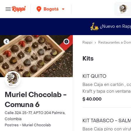
Bogotá
¿Nuevo en Rap
Rappi
Restaurantes a Dom
Kits
KIT QUITO
Base Caja en cartón , c
Kraft y tapa con ventan
Muriel Chocolab -
transparente Contiene : 
$ 40.000
Comuna 6
bombones y/o trufas, 1 
de chocolate + 1 Drip d
Calle 32A 25-77, APTO 204 Palmira,
Sabores de bombones 
Colombia
KIT TABASCO - SAL
disponibilidad.
Postres - Muriel Chocolab
Base Caja pino con virut