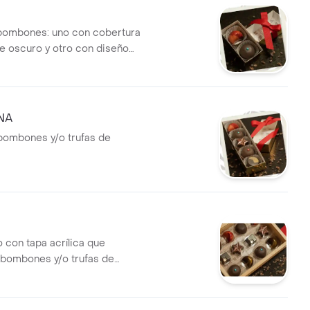
bombones: uno con cobertura
e oscuro y otro con diseño
resentación elegante con lazo
NA
bombones y/o trufas de
 con tapa acrílica que
 bombones y/o trufas de
formas y decoraciones.