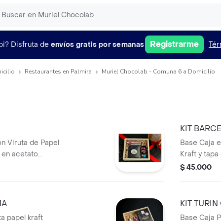
Registrarme
pi?
Disfruta de
envíos gratis por semanas
Tér
icilio
Restaurantes en Palmira
Muriel Chocolab - Comuna 6 a Domicilio
KIT BARC
on Viruta de Papel
Base Caja e
a en acetato
Kraft y tap
1 Caja x 3
transparente
$ 45.000
caja x 1 cuchara
Bombones y/
e café Salma.
de chocolate
según
liofilizada
MA
KIT TURI
disponibili
a papel kraft
Base Caja Pi