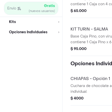
contiene 1 Caja con 4 
Gratis
Envío
chocolate + 1 ¡Café Sal
$ 65.000
(nuevos usuarios)
Kits
KIT TURIN - SALMA
Opciones Individuales
Base Caja Pino, con viru
contiene 1 Caja Pino x
Trufas + 1 Vino Gato Neg
$ 95.000
Café Orgánico Salma x 
Opciones Indivi
CHIAPAS - Opción 1
Cuchara de chocolate a
individual.
$ 4000