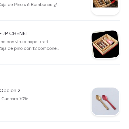
Caja de Pino x 6 Bombones y/o
ino Gato Negro x 187 ml
 - JP CHENET
no con viruta papel kraft
Caja de pino con 12 bombones
 botella JP Chenet de 200 ml.
 Opcion 2
1 Cuchara 70%