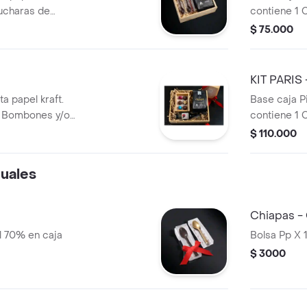
cucharas de
contiene 1 
ma de 250 g.
Trufas + 1 V
$ 75.000
KIT PARIS
ta papel kraft.
Base caja Pi
 6 Bombones y/o
contiene 1 
ro x 187 ml + 1
o trufas + 1
$ 110.000
250 gr.
duales
Chiapas -
l 70% en caja
Bolsa Pp X 
$ 3000