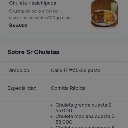
caramelizada, doble queso y salsas)
Chuleta + salchipapa
acompañado de papas, limon, salsas
Chuleta de pollo o cerdo
de la casa y un vaso de limonada
(aproximadamente 600gr) más
salchipapa gratinada mediana incluye
$ 65.000
salchicha, pollo, chorizo, salchichon,
ripio de papa maicitos y queso
gratinado mas vaso de limonada
Sobre Sr Chuletaa
Dirección
Calle 17 #35-52 pasto
Especialidad
Comida Rápida
Chuleta grande cuesta $
55.000
Chuleta mediana cuesta $
38.000
Chuleta personal cuesta $