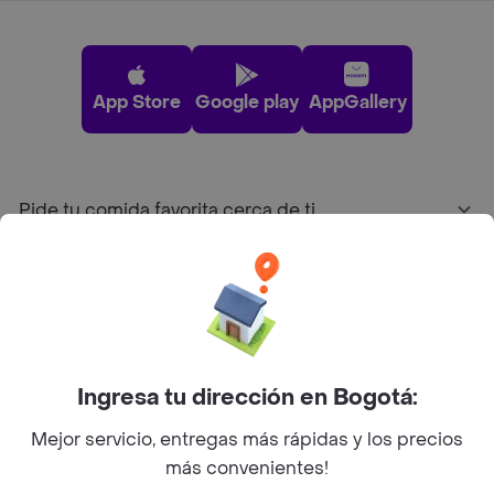
App Store
Google play
AppGallery
Pide tu comida favorita cerca de ti
Categorías
Únete a Rappi
Ingresa tu dirección en Bogotá:
Sobre Rappi
Mejor servicio, entregas más rápidas y los precios
más convenientes!
Facebook
Twitter
Instagram