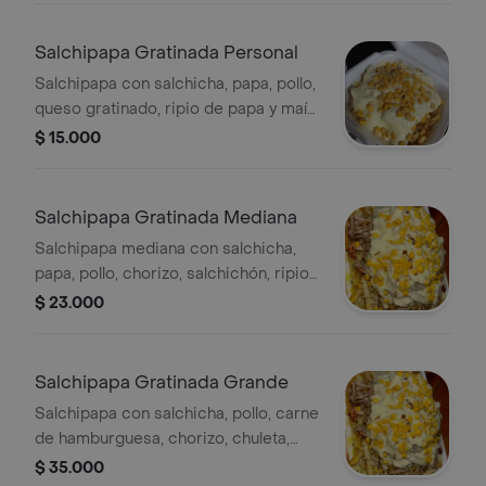
Salchipapa Gratinada Personal
Salchipapa con salchicha, papa, pollo,
queso gratinado, ripio de papa y maíz
tierno.
$ 15.000
Salchipapa Gratinada Mediana
Salchipapa mediana con salchicha,
papa, pollo, chorizo, salchichón, ripio
de papa y queso gratinado. Incluye
$ 23.000
maíz visible.
Salchipapa Gratinada Grande
Salchipapa con salchicha, pollo, carne
de hamburguesa, chorizo, chuleta,
papa, salchichón, madurito y queso
$ 35.000