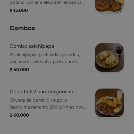
plátano, carne a elección, ensalada,
principio del día y jugo natural.
$ 13.000
Combos
Combo salchipapa
2 salchipapas gratinadas grandes,
contienen salchicha, pollo, carne,
chorizo, chuleta, slachichon, madurito,
$ 60.000
maicitos y queso gratinado, más coca
cola personal
Chuleta + 2 hamburguesas
Chuleta de cerdo o de pollo
(aproximadamente 200 gr) más dos
hamburguesa sr chuleta, (Dos
$ 60.000
porciones de chuleta, tomate,
lechuga, ripio de papa, cebolla