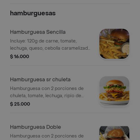
gratinado. Incluye maíz visible.
hamburguesas
Hamburguesa Sencilla
Incluye: 120g de carne, tomate,
lechuga, queso, cebolla caramelizada,
acompañada de papas.
$ 16.000
Hamburguesa sr chuleta
Hamburguesa con 2 porciones de
chuleta, tomate, lechuga, ripio de
papa, cebolla caramelizada, queso y
$ 25.000
salsas. Acompañada de papas fritas.
Hamburguesa Doble
Hamburguesa con 2 porciones de