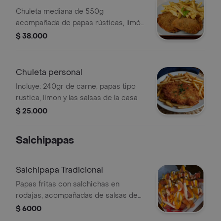
Chuleta mediana de 550g
acompañada de papas rústicas, limón
y salsas de la casa.
$ 38.000
Chuleta personal
Incluye: 240gr de carne, papas tipo
rustica, limon y las salsas de la casa
$ 25.000
Salchipapas
Salchipapa Tradicional
Papas fritas con salchichas en
rodajas, acompañadas de salsas de
mayonesa y mostaza.
$ 6000