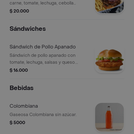
carne, tomate, lechuga, cebolla
caramelizada, queso y salsas.
$ 20.000
Acompañada de papas fritas.
Sándwiches
Sándwich de Pollo Apanado
Sándwich de pollo apanado con
tomate, lechuga, salsas y queso.
Acompañado de papas.
$ 16.000
Bebidas
Colombiana
Gaseosa Colombiana sin azúcar.
$ 5000