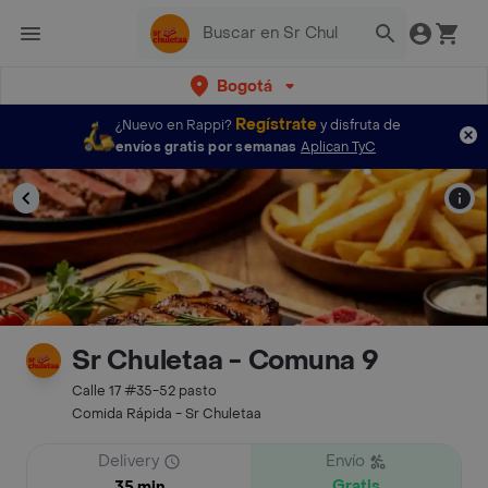
Bogotá
Regístrate
¿Nuevo en Rappi?
y disfruta de
envíos gratis por semanas
Aplican TyC
Sr Chuletaa - Comuna 9
Calle 17 #35-52 pasto
Comida Rápida - Sr Chuletaa
Delivery
Envío
Gratis
35 min