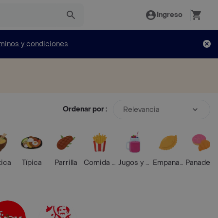
Ingreso
minos y condiciones
Ordenar por :
Relevancia
tica
Típica
Parrilla
Comida Rápida
Jugos y Batidos
Empanadas
Panaderí