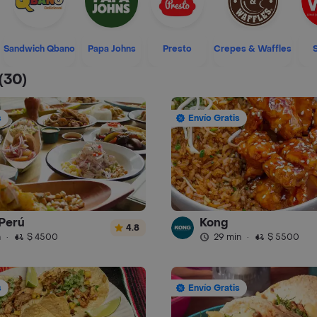
Sandwich Qbano
Papa Johns
Presto
Crepes & Waffles
(30)
s
Envío Gratis
Perú
Kong
4.8
n
·
$ 4500
29 min
·
$ 5500
s
Envío Gratis