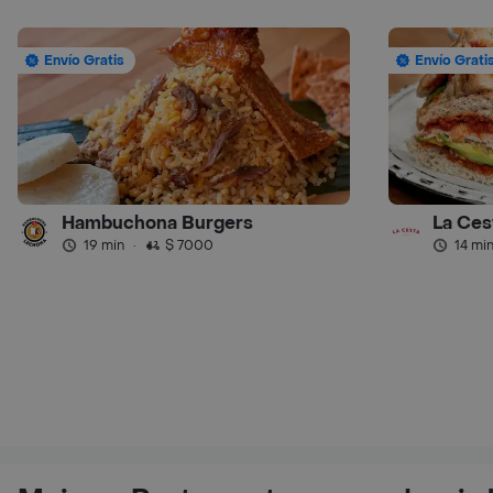
Envío Gratis
Envío Grati
Hambuchona Burgers
La Ces
19 min
·
$ 7000
14 mi