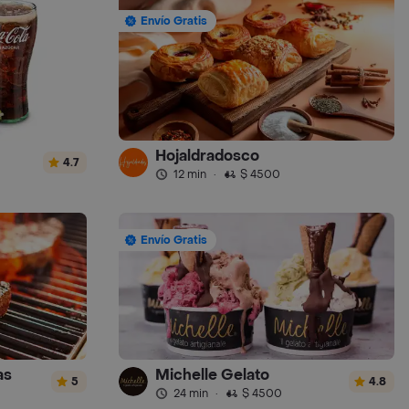
Envío Gratis
Hojaldradosco
4.7
12 min
·
$ 4500
Envío Gratis
as
Michelle Gelato
5
4.8
24 min
·
$ 4500