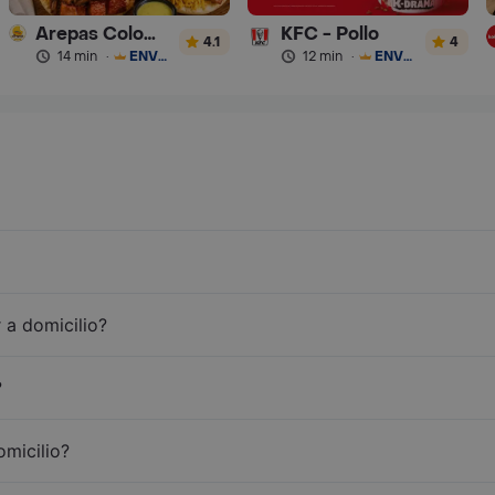
Arepas Colombianas Premium
KFC - Pollo
4.1
4
14 min
·
ENVÍO GRATIS
12 min
·
ENVÍO GRATIS
 a domicilio?
?
omicilio?