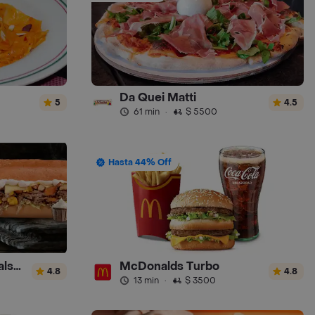
Da Quei Matti
5
4.5
61 min
·
$ 5500
Hasta 44% Off
Sandwich Gourmet Salsa de Ajo
McDonalds Turbo
4.8
4.8
13 min
·
$ 3500