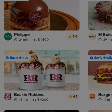
Philippe
El Boli
4.6
24 min
·
$ 4500
29 mi
Envío Gratis
Envío Grati
Baskin Robbins
Burger
4.7
14 min
·
$ 4000
12 mi