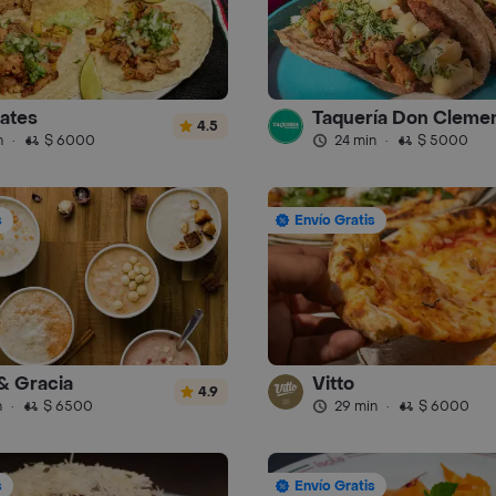
ates
Taquería Don Cleme
4.5
n
·
$ 6000
24 min
·
$ 5000
s
Envío Gratis
& Gracia
Vitto
4.9
n
·
$ 6500
29 min
·
$ 6000
s
Envío Gratis