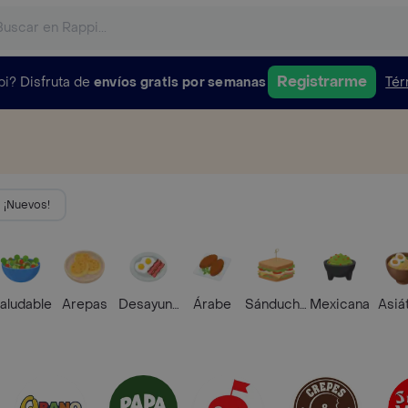
Registrarme
pi?
Disfruta de
envíos gratis por semanas
Tér
¡Nuevos!
aludable
Arepas
Desayunos
Árabe
Sánduches
Mexicana
Asiá