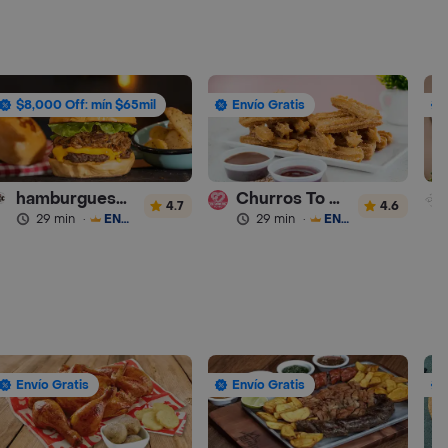
$8,000 Off: mín $65mil
Envío Gratis
hamburguesas Rustica (RDC)
Churros To Go
4.7
4.6
29 min
·
ENVÍO GRATIS
29 min
·
ENVÍO GRATIS
Envío Gratis
Envío Gratis