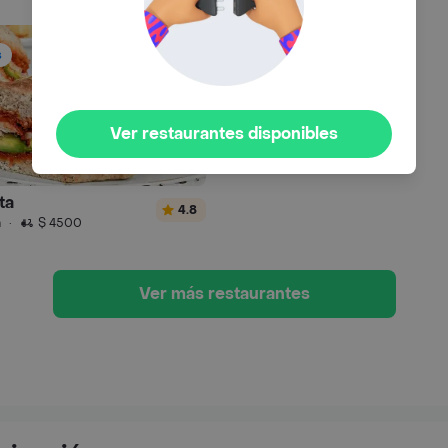
s
Ver restaurantes disponibles
ta
4.8
n
·
$ 4500
Ver más restaurantes