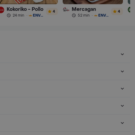
Kokoriko - Pollo
Mercagan
4
4
24 min
·
ENVÍO GRATIS
52 min
·
ENVÍO GRATIS