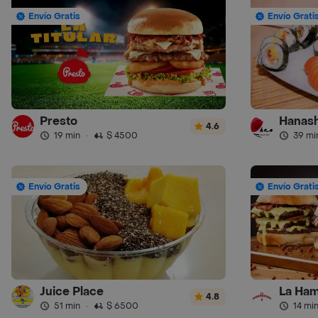
Envío Gratis
Envío Grati
Presto
Hanash
4.6
19 min
·
$ 4500
39 mi
Envío Gratis
Envío Grati
Juice Place
La Ham
4.8
51 min
·
$ 6500
14 mi