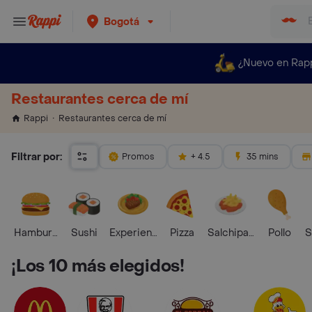
Bogotá
¿Nuevo en Rap
Restaurantes cerca de mí
Restaurantes cerca de mí
Rappi
Filtrar por:
Promos
+ 4.5
35 mins
Hamburguesa
Sushi
Experiencias Foodies
Pizza
Salchipapas
Pollo
S
¡Los 10 más elegidos!