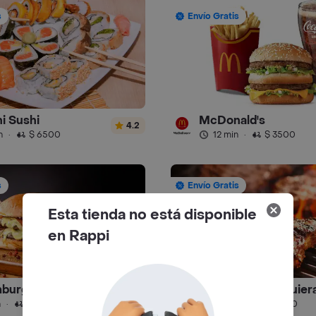
s
Envío Gratis
i Sushi
McDonald's
4.2
n
·
$ 6500
12 min
·
$ 3500
s
Envío Gratis
Esta tienda no está disponible
en Rappi
burgueseria
El Día Que Me Quier
4.8
n
·
$ 4000
51 min
·
$ 6000