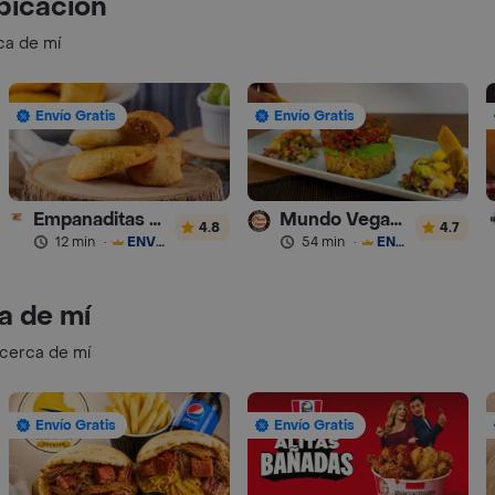
bicación
ca de mí
Envío Gratis
Envío Gratis
Empanaditas de Pipian - Empanadas
Mundo Vegano
4.8
4.7
12 min
·
ENVÍO GRATIS
54 min
·
ENVÍO GRATIS
a de mí
 cerca de mí
Envío Gratis
Envío Gratis