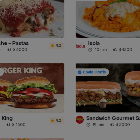
che - Pastas
Isola
4.5
n
·
$ 6000
40 min
·
$ 4500
s
Envío Gratis
 King
4.5
n
·
$ 4500
19 min
·
$ 5000