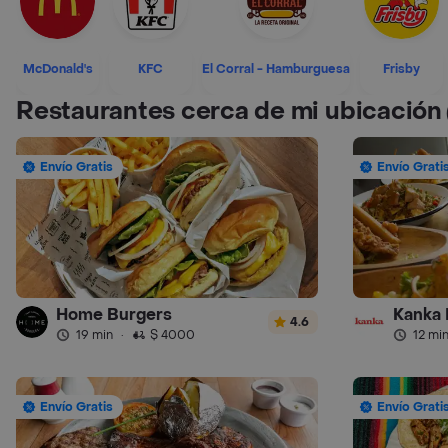
McDonald's
KFC
El Corral - Hamburguesa
Frisby
Restaurantes cerca de mi ubicación
Envío Gratis
Envío Grati
Home Burgers
Kanka 
4.6
19 min
·
$ 4000
12 mi
Envío Gratis
Envío Grati