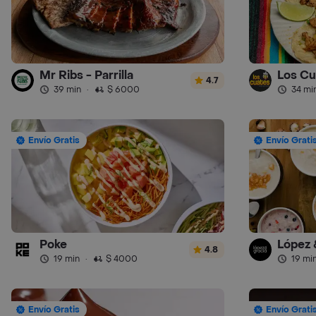
Mr Ribs - Parrilla
Los Cu
4.7
39 min
·
$ 6000
34 mi
Envío Gratis
Envío Grati
Poke
López 
4.8
19 min
·
$ 4000
19 mi
Envío Gratis
Envío Grati