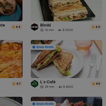
nte
Bimbi
4.4
4.5
15 min
·
$ 5500
Envío Gratis
L´s Café
4.7
4.9
29 min
·
$ 4500
Envío Gratis