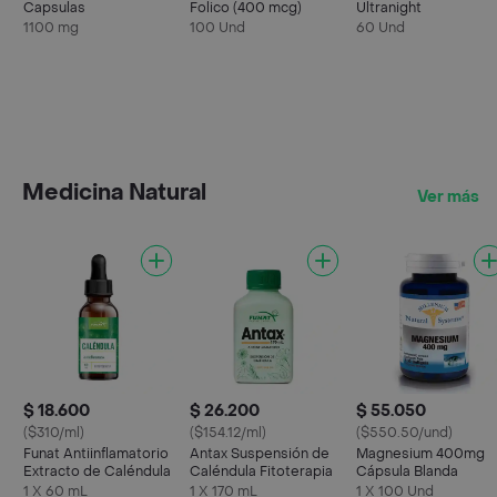
Capsulas
Folico (400 mcg)
Ultranight
1100 mg
100 Und
60 Und
Medicina Natural
Ver más
$ 18.600
$ 26.200
$ 55.050
($310/ml)
($154.12/ml)
($550.50/und)
Funat Antiinflamatorio
Antax Suspensión de
Magnesium 400mg
Extracto de Caléndula
Caléndula Fitoterapia
Cápsula Blanda
1 X 60 mL
1 X 170 mL
1 X 100 Und