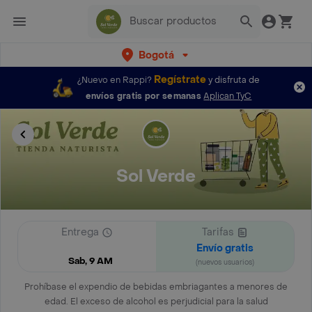
Bogotá
Regístrate
¿Nuevo en Rappi?
y disfruta de
envíos gratis por semanas
Aplican TyC
Sol Verde
Entrega
Tarifas
Envío gratis
Sab, 9 AM
(nuevos usuarios)
Prohíbase el expendio de bebidas embriagantes a menores de
edad. El exceso de alcohol es perjudicial para la salud