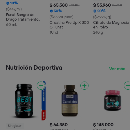
10%
$ 65.380
$ 55.960
$ 93.400
$ 69.950
($447/ml)
30%
20%
Funat Sangre de
($65380/und)
($233.17/g)
Drago Tratamiento
Creatina Pre Up X 300
Citrato de Magnesio
Ulceras
60 mL
G Funat
en Polvo
1Und
240 g
Nutrición Deportiva
Ver más
$ 64.350
$ 145.000
Sin gluten