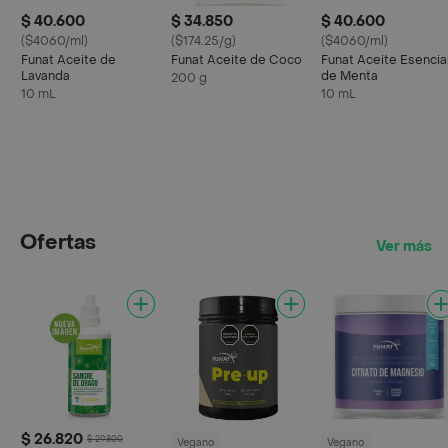
$ 40.600
$ 34.850
$ 40.600
($4060/ml)
($174.25/g)
($4060/ml)
Funat Aceite de
Funat Aceite de Coco
Funat Aceite Esencia
Lavanda
de Menta
200 g
10 mL
10 mL
Ofertas
Ver más
$ 26.820
$ 29.800
Vegano
Vegano