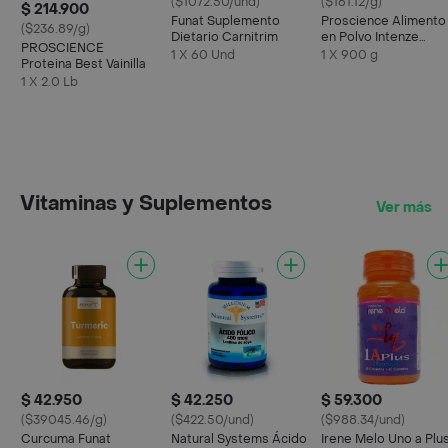
($1072.50/und)
($161.12/g)
$ 214.900
Funat Suplemento
Proscience Alimento
($236.89/g)
Dietario Carnitrim
en Polvo Intenze
PROSCIENCE
Watermelon 30
1 X 60 Und
1 X 900 g
Proteina Best Vainilla
Servicios
1 X 2.0 Lb
Vitaminas y Suplementos
Ver más
$ 42.950
$ 42.250
$ 59.300
($39045.46/g)
($422.50/und)
($988.34/und)
Curcuma Funat
Natural Systems Ácido
Irene Melo Uno a Plu