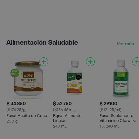
Alimentación Saludable
Ver más
$ 34.850
$ 32.750
$ 29.100
($174.25/g)
($136.46/ml)
($121.25/ml)
Funat Aceite de Coco
Bqnat Alimento
Funat Suplemento
Líquido
Vitamínico Clorofixa
200 g
Plus
240 mL
1 X 240 mL