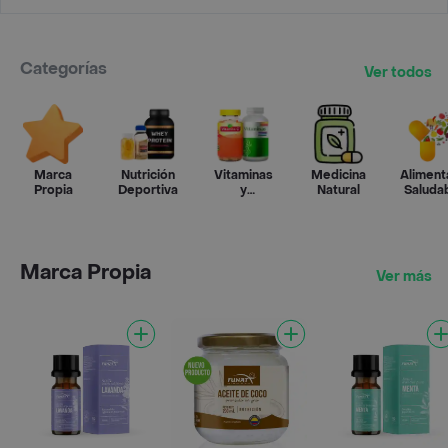
Categorías
Ver todos
Marca
Nutrición
Vitaminas
Medicina
Aliment
Propia
Deportiva
y
Natural
Saluda
Suplementos
Marca Propia
Ver más