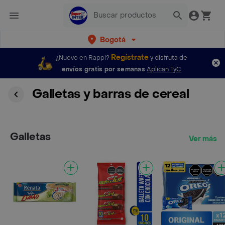
Bogotá
Regístrate
¿Nuevo en Rappi?
y disfruta de
envíos gratis por semanas
Aplican TyC
Galletas y barras de cereal
Galletas
Ver más