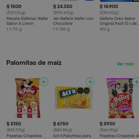
$ 1500
$ 24.350
$ 14.900
($13.05/g)
($110.69/g)
($34.50/g)
Renata Galletas Wafer
Jet Galleta Wafer con
Galleta Oreo Sabor
Sabor A Limón
Chocolate
Original Pack 12 x de
36 g c/u
1 X 115 g
1 X 220 g
432 g
Palomitas de maíz
Ver más
$ 5150
$ 6750
$ 5930
($42.57/g)
($84.38/g)
($66.19/g)
Popetas Crispetas
Act II Palomitas para
Popetas Crispetas d