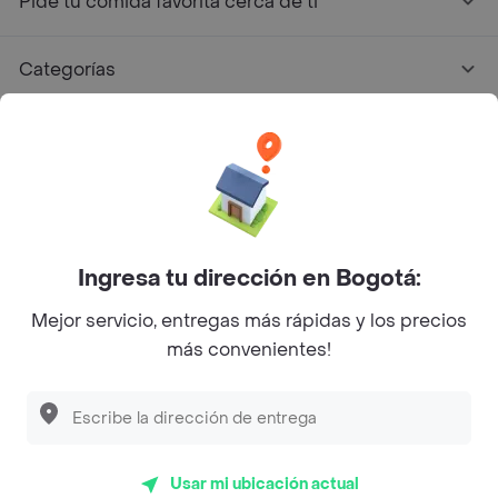
Pide tu comida favorita cerca de ti
Categorías
Únete a Rappi
Sobre Rappi
Facebook
Twitter
Instagram
Ingresa tu dirección en Bogotá:
Mejor servicio, entregas más rápidas y los precios
©
2026
Rappi Inc. All rights reserved.
más convenientes!
Rappi S.A.S. --- NIT 900.843.898-9 --- Calle 63 # 16A-02
Bogotá D.C. --- notificacionesrappi@rappi.com
Usar mi ubicación actual