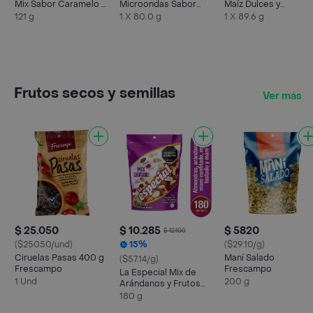
Mix Sabor Caramelo y
Microondas Sabor
Maíz Dulces y
Queso
Mantequilla Extra
Saladitas
121 g
1 X 80.0 g
1 X 89.6 g
Frutos secos y semillas
Ver más
$ 25.050
$ 10.285
$ 5820
$ 12.100
($25050/und)
15%
($29.10/g)
Ciruelas Pasas 400 g
Maní Salado
($57.14/g)
Frescampo
Frescampo
La Especial Mix de
1 Und
200 g
Arándanos y Frutos
Secos
180 g