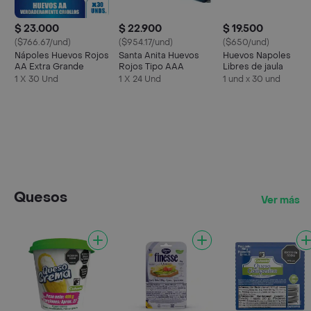
$ 23.000
$ 22.900
$ 19.500
($766.67/und)
($954.17/und)
($650/und)
Nápoles Huevos Rojos
Santa Anita Huevos
Huevos Napoles
AA Extra Grande
Rojos Tipo AAA
Libres de jaula
1 X 30 Und
1 X 24 Und
1 und x 30 und
Quesos
Ver más