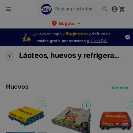
Bogotá
Regístrate
¿Nuevo en Rappi?
y disfruta de
envíos gratis por semanas
Aplican TyC
Lácteos, huevos y refrigerados
Huevos
Ver más