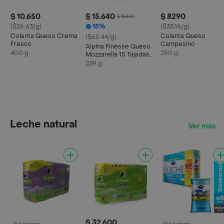
$ 10.650
$ 15.640
$ 8290
$ 18.400
($26.63/g)
15%
($33.16/g)
Colanta Queso Crema
Colanta Queso
($65.44/g)
Fresco
Campesino
Alpina Finesse Queso
400 g
250 g
Mozzarella 15 Tajadas
239 g
239 g
Leche natural
Ver más
$ 32.600