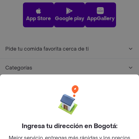
App Store
Google play
AppGallery
Pide tu comida favorita cerca de ti
Categorías
Únete a Rappi
Sobre Rappi
Facebook
Twitter
Instagram
Ingresa tu dirección en Bogotá:
Mejor servicio, entregas más rápidas y los precios
©
2026
Rappi Inc. All rights reserved.