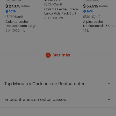
Sin lactosa
Sin lactosa
($32.60/ml)
$ 27.075
$ 33.515
$ 31.850
$ 39.900
Colanta Leche Entera
15%
16%
Larga Vida Pack 6 x 1 l
($27.08/ml)
($30.47/ml)
6 X 1000 mL
Colanta Leche
Alpina Leche
Deslactosada Larga
Deslactosada 6 Und
Vida
6 X 1000 mL
1.1 L
Ver más
Top Marcas y Cadenas de Restaurantes
Encuéntranos en estos países