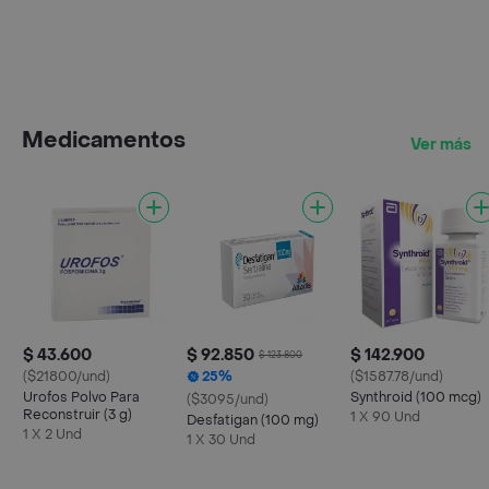
Medicamentos
Ver más
$ 43.600
$ 92.850
$ 142.900
$ 123.800
($21800/und)
25%
($1587.78/und)
Urofos Polvo Para
Synthroid (100 mcg)
($3095/und)
Reconstruir (3 g)
1 X 90 Und
Desfatigan (100 mg)
1 X 2 Und
1 X 30 Und