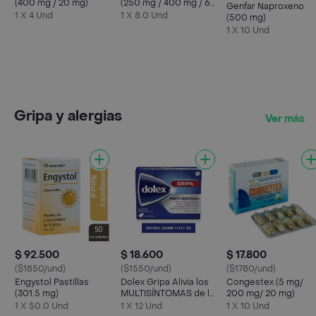
(400 mg / 20 mg)
(250 mg / 400 mg / 65
Genfar Naproxeno
mg)
1 X 4 Und
1 X 8.0 Und
(500 mg)
1 X 10 Und
Gripa y alergias
Ver más
$ 92.500
$ 18.600
$ 17.800
($1850/und)
($1550/und)
($1780/und)
Engystol Pastillas
Dolex Gripa Alivia los
Congestex (5 mg/
(301.5 mg)
MULTISÍNTOMAS de la
200 mg/ 20 mg)
Gripa X 12 tabs
1 X 50.0 Und
1 X 12 Und
1 X 10 Und