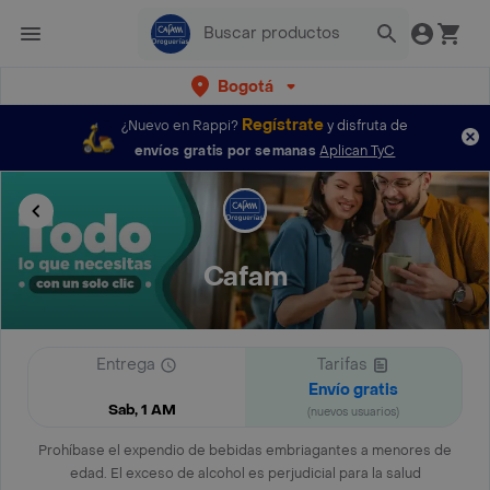
Bogotá
Regístrate
¿Nuevo en Rappi?
y disfruta de
envíos gratis por semanas
Aplican TyC
Cafam
Entrega
Tarifas
Envío gratis
Sab, 1 AM
(nuevos usuarios)
Prohíbase el expendio de bebidas embriagantes a menores de
edad. El exceso de alcohol es perjudicial para la salud