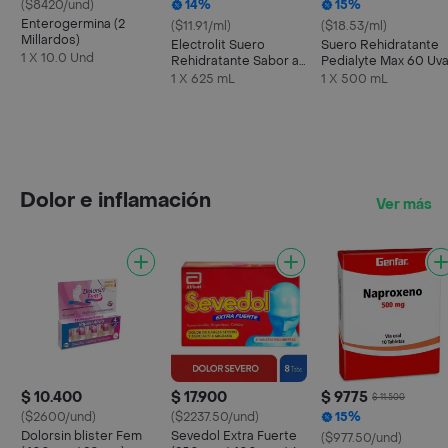
($8420/und)
14%
15%
Enterogermina (2
($11.91/ml)
($18.53/ml)
Millardos)
Electrolit Suero
Suero Rehidratante
1 X 10.0 Und
Rehidratante Sabor a
Pedialyte Max 60 Uv
Maracuyá
Frasco 500 mL
1 X 625 mL
1 X 500 mL
Dolor e inflamación
Ver más
$ 10.400
$ 17.900
$ 9775
$ 11.500
($2600/und)
($2237.50/und)
15%
Dolorsin blister Fem
Sevedol Extra Fuerte
($977.50/und)