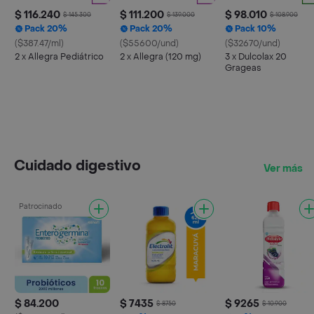
$ 116.240
$ 111.200
$ 98.010
$ 145.300
$ 139.000
$ 108.900
Pack 20%
Pack 20%
Pack 10%
($387.47/ml)
($55600/und)
($32670/und)
2 x Allegra Pediátrico
2 x Allegra (120 mg)
3 x Dulcolax 20
Grageas
Cuidado digestivo
Ver más
Patrocinado
$ 84.200
$ 7435
$ 9265
$ 8750
$ 10.900