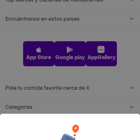
Encuéntranos en estos países
App Store
Google play
AppGallery
Pide tu comida favorita cerca de ti
Categorías
Únete a Rappi