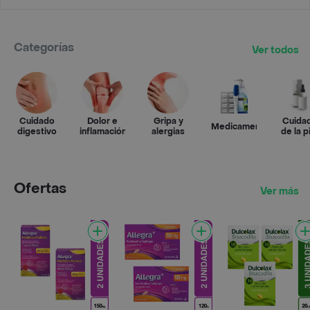
Categorías
Ver todos
Cuidado
Dolor e
Gripa y
Cuida
Medicamentos
digestivo
inflamación
alergias
de la p
Ofertas
Ver más