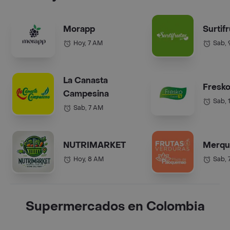
Morapp
Surtif
Hoy, 7 AM
Sab,
La Canasta
Fresko
Campesina
Sab, 
Sab, 7 AM
NUTRIMARKET
Merqu
Hoy, 8 AM
Sab, 
Supermercados en Colombia