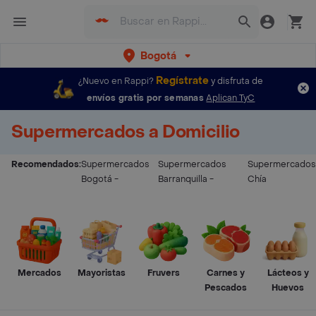
Bogotá
Regístrate
¿Nuevo en Rappi?
y disfruta de
envíos gratis por semanas
Aplican TyC
Supermercados a Domicilio
Recomendados:
Supermercados
Supermercados
Supermercados
Bogotá
-
Barranquilla
-
Chía
Mercados
Mayoristas
Fruvers
Carnes y
Lácteos y
Pescados
Huevos