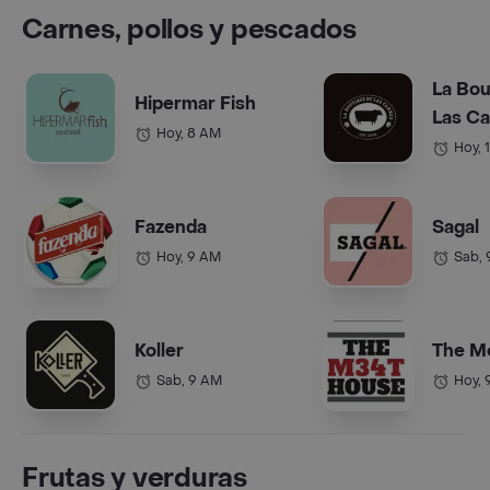
Carnes, pollos y pescados
La Bou
Hipermar Fish
Las C
Hoy, 8 AM
Hoy, 
Fazenda
Sagal
Hoy, 9 AM
Sab,
Koller
The M
Sab, 9 AM
Hoy, 
Frutas y verduras