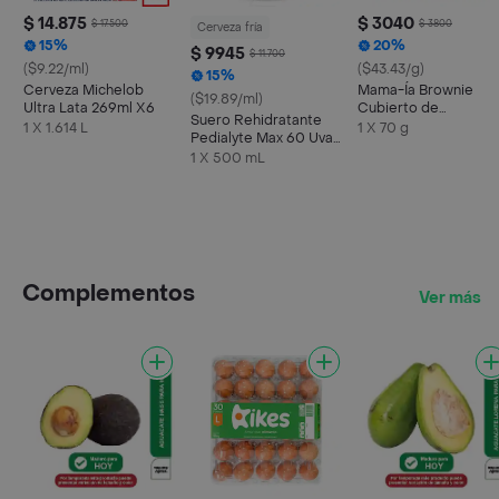
$ 14.875
$ 3040
$ 17.500
$ 3800
Cerveza fría
15%
20%
$ 9945
$ 11.700
($9.22/ml)
($43.43/g)
15%
Cerveza Michelob
Mama-Ía Brownie
($19.89/ml)
Ultra Lata 269ml X6
Cubierto de
Suero Rehidratante
Chocolate Relleno
1 X 1.614 L
1 X 70 g
Pedialyte Max 60 Uva
con Arequipe
Frasco 500 mL
1 X 500 mL
Complementos
Ver más