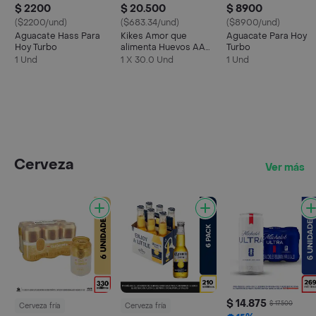
$ 2200
$ 20.500
$ 8900
($2200/und)
($683.34/und)
($8900/und)
Aguacate Hass Para
Kikes Amor que
Aguacate Para Hoy
Hoy Turbo
alimenta Huevos AA
Turbo
Rojos L
1 Und
1 X 30.0 Und
1 Und
Cerveza
Ver más
$ 14.875
$ 17.500
Cerveza fría
Cerveza fría