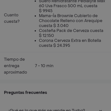
Suero Rehidratante Pedialyte Max
60 Uva Frasco 500 mL cuesta
$ 9.945
Cuanto
Mama-Ía Brownie Cubierto de
Chocolate Relleno con Arequipe
cuesta?
cuesta $ 3.040
Costeña Pack de Cerveza cuesta
$ 12.150
Corona Cerveza Extra en Botella
cuesta $ 24.395
Tiempo de
entrega
7 - 10 min
aproximado
Preguntas frecuentes
¿Qué es lo que más se vende en Turbo?