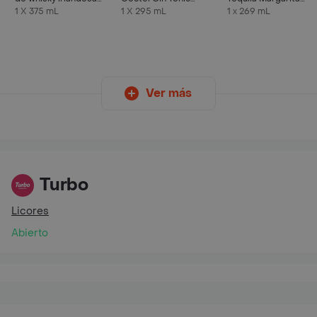
375 ml
Sabor Aguas Tónicas
Fresa
1 X 375 mL
1 X 295 mL
1 x 269 mL
Ver más
Turbo
Licores
Abierto