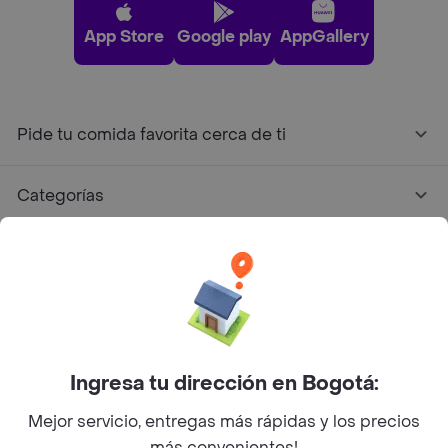
App Store
Google play
AppGallery
Pide tu comida favorita cerca de ti
Categorías
Únete a Rappi
Sobre Rappi
Facebook
Twitter
Instagram
Ingresa tu dirección en Bogotá:
Mejor servicio, entregas más rápidas y los precios
©
2026
Rappi Inc. All rights reserved.
más convenientes!