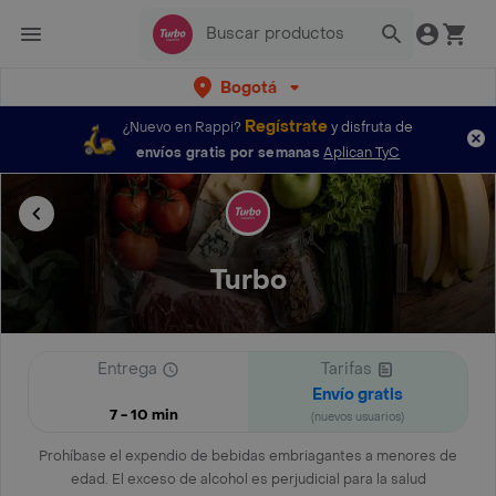
Bogotá
Regístrate
¿Nuevo en Rappi?
y disfruta de
envíos gratis por semanas
Aplican TyC
Turbo
Entrega
Tarifas
Envío gratis
7 - 10 min
(nuevos usuarios)
Prohíbase el expendio de bebidas embriagantes a menores de
edad. El exceso de alcohol es perjudicial para la salud