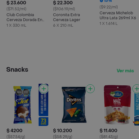
15%
$ 23.600
$ 22.300
($9.22/ml)
($71.52/ml)
($106.19/ml)
Cerveza Michelob
Club Colombia
Coronita Extra
Ultra Lata 269ml X6
Cerveza Dorada En
Cerveza Lager
1 X 1.614 L
Lata 330 ML X6 Unds
1 X 330 mL
6 X 210 mL
Snacks
Ver más
$ 4200
$ 10.200
$ 11.400
($57.54/g)
($58.29/g)
($81.43/g)