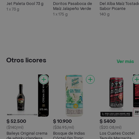
Jet Paleta Gool 73 g
Doritos Pasaboca de
Del Alba Maíz Tostad
Maíz Jalapeño Verde
Sabor Picante
1 x 73 g
1 x 175 g
140 g
Otros licores
Ver más
$ 52.500
$ 10.900
$ 5400
($140/ml)
($36.95/ml)
($20.08/ml)
Baileys Original crema
Bosque de Indias
Los Cuates Coctel
de whisky irlandesa
Cóctel Gin Tonic
Tequila Margarita