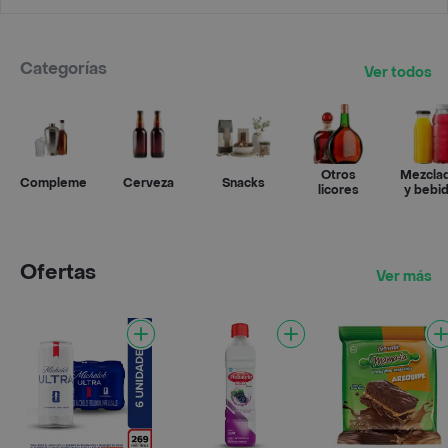
Categorías
Ver todos
Otros
Mezcla
Complementos
Cerveza
Snacks
licores
y bebi
Ofertas
Ver más