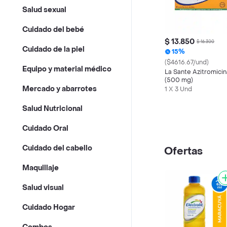
Salud sexual
Cuidado del bebé
$ 13.850
$ 16.300
Cuidado de la piel
15%
($4616.67/und)
Equipo y material médico
La Sante Azitromicin
(500 mg)
Mercado y abarrotes
1 X 3 Und
Salud Nutricional
Cuidado Oral
Cuidado del cabello
Ofertas
Maquillaje
Salud visual
Cuidado Hogar