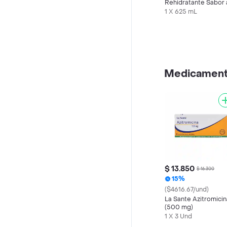
Rehidratante Sabor 
Maracuyá
1 X 625 mL
Medicamen
$ 13.850
$ 16.300
15%
($4616.67/und)
La Sante Azitromicin
(500 mg)
1 X 3 Und