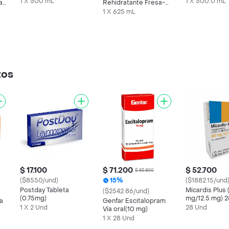
Frasco 500 mL
mL
1 X 500 mL
1 X 500.0 mL
a
Rehidratante Fresa-
Kiwi
1 X 625 mL
tos
$ 17.100
$ 71.200
$ 52.700
$ 83.800
($8550/und)
15%
($1882.15/und
Postday Tableta
Micardis Plus 
($2542.86/und)
(0.75mg)
mg/12.5 mg) 2
a
Genfar Escitalopram
Comprimidos
1 X 2 Und
28 Und
Vía oral(10 mg)
1 X 28 Und