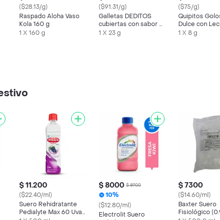
($28.13/g)
($91.31/g)
($75/g)
Raspado Aloha Vaso
Galletas DEDITOS
Quipitos Golo
Kola 160 g
cubiertas con sabor a
Dulce con Lec
chocolate x 23g
Polvo Pops
1 X 160 g
1 X 23 g
1 X 8 g
estivo
$ 11.200
$ 8000
$ 7300
$ 8900
($22.40/ml)
10%
($14.60/ml)
Suero Rehidratante
Baxter Suero
($12.80/ml)
Pedialyte Max 60 Uva
Fisiológico (
Electrolit Suero