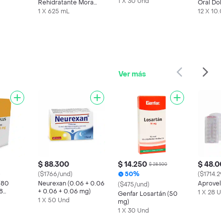
mg) 30 Tabletas
1 X 30 Und
Rehidratante Mora
Oral Do
Azul
Sachet
1 X 625 mL
12 X 10
Ver más
$ 88.300
$ 14.250
$ 48.
$ 28.500
)
($1766/und)
50%
($1714.
(80
Neurexan (0.06 + 0.06
Aprovel
($475/und)
8
+ 0.06 + 0.06 mg)
1 X 28 
Genfar Losartán (50
1 X 50 Und
mg)
1 X 30 Und