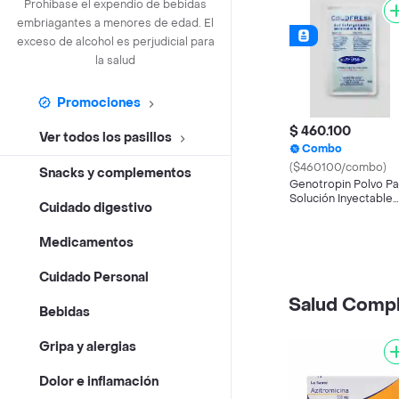
Prohíbase el expendio de bebidas
embriagantes a menores de edad. El
exceso de alcohol es perjudicial para
la salud
Promociones
$ 460.100
Ver todos los pasillos
Combo
($460100/combo)
Snacks y complementos
Genotropin Polvo Pa
Solución Inyectable
Cuidado digestivo
(36 UI/12 mg)
Medicamentos
Cuidado Personal
Salud Comp
Bebidas
Gripa y alergias
Dolor e inflamación