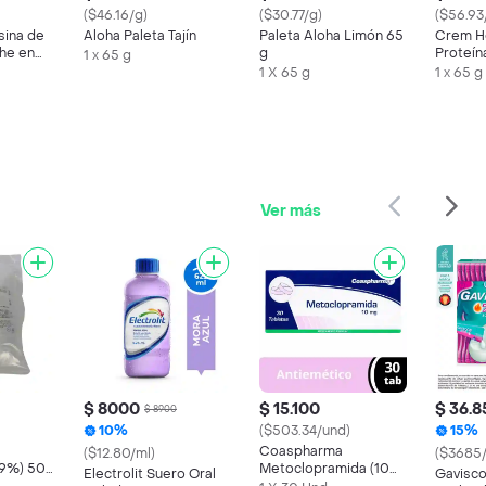
($46.16/g)
($30.77/g)
($56.93
sina de
Aloha Paleta Tajín
Paleta Aloha Limón 65
Crem H
he en
g
Proteín
1 x 65 g
Tosh
1 X 65 g
1 x 65 g
Ver más
$ 8000
$ 15.100
$ 36.8
$ 8900
10%
($503.34/und)
15%
Coaspharma
($12.80/ml)
($3685/
0.9%) 500
Metoclopramida (10
Electrolit Suero Oral
Gavisc