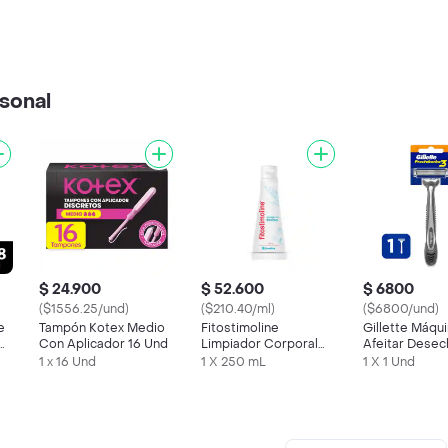
sonal
$ 24.900
$ 52.600
$ 6800
($1556.25/und)
($210.40/ml)
($6800/und)
e
Tampón Kotex Medio
Fitostimoline
Gillette Máqu
d
Con Aplicador 16 Und
Limpiador Corporal
Afeitar Desec
con Bardana
Prestobarba 
1 x 16 Und
1 X 250 mL
1 X 1 Und