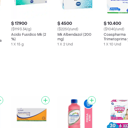
$ 17.900
$ 4500
$ 10.400
($1193.34/g)
($2250/und)
($1040/und)
Acido Fusidico Mk (2
Mk Albendazol (200
Coaspharma
%)
mg)
Trimetoprima 
a
Sulfametoxazo
1 X 15 g
1 X 2 Und
1 X 10 Und
mg / 800 mg)