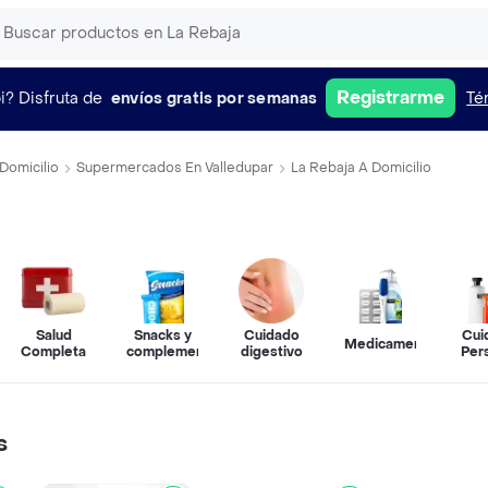
Registrarme
i?
Disfruta de
envíos gratis por semanas
Té
Domicilio
Supermercados En Valledupar
La Rebaja A Domicilio
Salud
Snacks y
Cuidado
Cui
Medicamentos
Completa
complementos
digestivo
Per
s