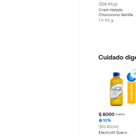
($38.89/g)
Crem Helado
Chococono Vainilla
1 X 90 g
Cuidado dig
$ 8000
$ 8900
10%
($12.80/ml)
Electrolit Suero