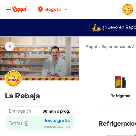
Bogotá
¿Nuevo en Rapp
Rappi
Supermercados A 
La Rebaja
Refrigerados
Entrega
38 min o prog.
Envío gratis
Refrigerado
Tarifas
(nuevos usuarios)