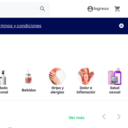
Ingreso
rminos y condiciones
dado
Gripa y
Dolor e
Salud
Bebidas
sonal
alergias
inflamación
sexual
Ver más