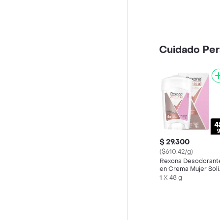
Cuidado Per
$ 29.300
($610.42/g)
Rexona Desodorant
en Crema Mujer Soli
Classic
1 X 48 g