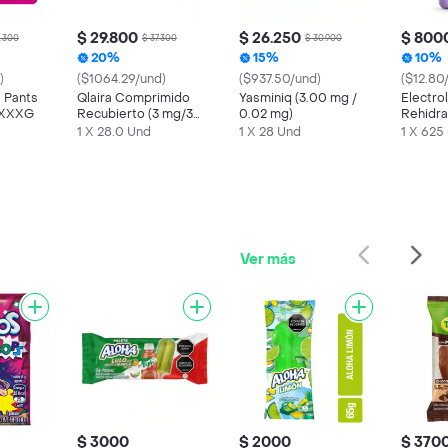
$ 29.800
$ 26.250
$ 800
6.300
$ 37.300
$ 30.900
20%
15%
10%
)
($1064.29/und)
($937.50/und)
($12.80
 Pants
Qlaira Comprimido
Yasminiq (3.00 mg /
Electrol
 XXXG
Recubierto (3 mg/3
0.02 mg)
Rehidra
mg)
Azul
1 X 28.0 Und
1 X 28 Und
1 X 625
Ver más
$ 3000
$ 2000
$ 370