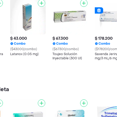
$ 43.000
$ 67.300
$ 178.200
Combo
Combo
Combo
($43000/combo)
($67300/combo)
($178200/com
ra
Latanox (0.05 mg)
Toujeo Solución
Saxenda Jerin
Inyectable (300 UI)
mg/3 mL/6 m
leta