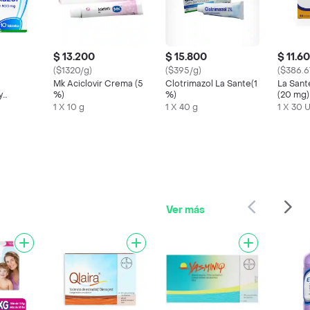
$ 13.200
$ 15.800
$ 11.6
($1320/g)
($395/g)
($386.6
Mk Aciclovir Crema (5
Clotrimazol La Sante(1
La San
y
%)
%)
(20 mg)
l (160
1 X 10 g
1 X 40 g
1 X 30 
Ver más