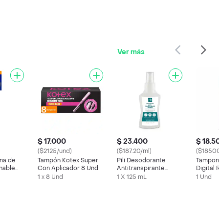
Ver más
$ 17.000
$ 23.400
$ 18.5
($2125/und)
($187.20/ml)
($1850
ina de
Tampón Kotex Super
Pili Desodorante
Tampon
hable
Con Aplicador 8 Und
Antitranspirante
Digital 
3
Unisex Spray
Und)
1 x 8 Und
1 X 125 mL
1 Und