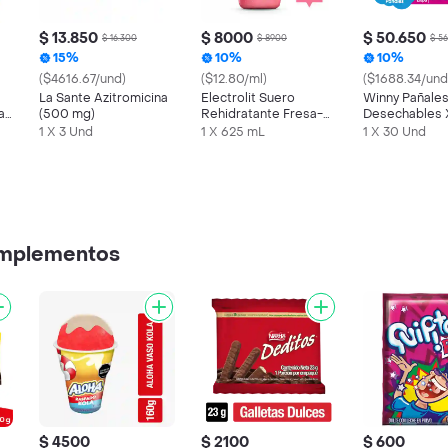
$ 13.850
$ 8000
$ 50.650
$ 16.300
$ 8900
$ 5
15%
10%
10%
($4616.67/und)
($12.80/ml)
($1688.34/und
La Sante Azitromicina
Electrolit Suero
Winny Pañales
a
(500 mg)
Rehidratante Fresa-
Desechables
Kiwi
1 X 3 Und
1 X 625 mL
1 X 30 Und
omplementos
$ 4500
$ 2100
$ 600