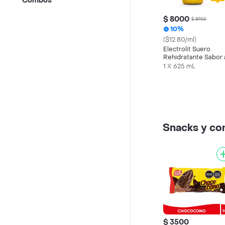
Combos
$ 8000
$ 8900
10%
($12.80/ml)
Electrolit Suero
Rehidratante Sabor 
Maracuyá
1 X 625 mL
Snacks y c
$ 3500