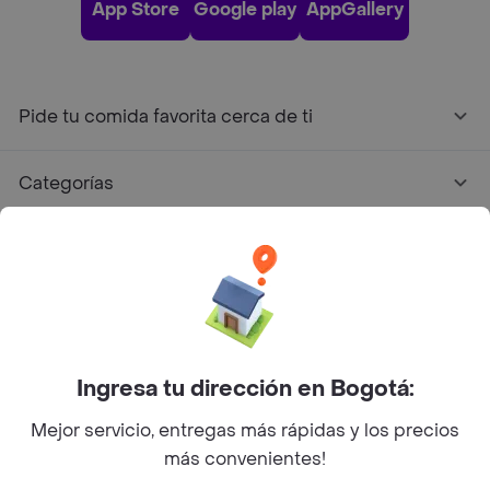
App Store
Google play
AppGallery
Pide tu comida favorita cerca de ti
Categorías
Únete a Rappi
Sobre Rappi
Facebook
Twitter
Instagram
Ingresa tu dirección en Bogotá:
Mejor servicio, entregas más rápidas y los precios
©
2026
Rappi Inc. All rights reserved.
más convenientes!