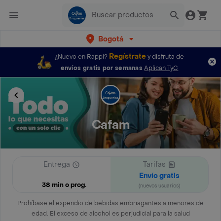
Bogotá
Regístrate
¿Nuevo en Rappi?
y disfruta de
envíos gratis por semanas
Aplican TyC
Cafam
Entrega
Tarifas
Envío gratis
38 min o prog.
(nuevos usuarios)
Prohíbase el expendio de bebidas embriagantes a menores de
edad. El exceso de alcohol es perjudicial para la salud