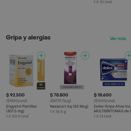
1 X 10 Und
Gripa y alergias
Ver más
$ 92.500
$ 78.800
$ 18.600
($1850/und)
($4775.76/g)
($1550/und)
Engystol Pastillas
Nasacort Aq (55 Mcg)
Dolex Gripa Alivia los
(301.5 mg)
MULTISÍNTOMAS de l
1 X 16.5 g
Gripa X 12 tabs
1 X 50.0 Und
1 X 12 Und