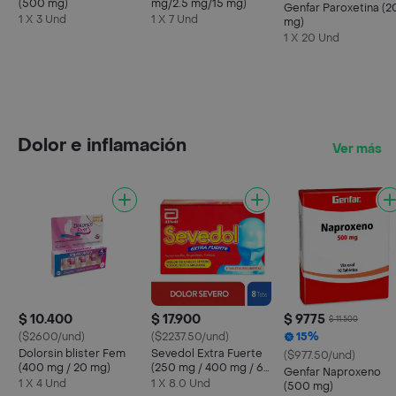
(500 mg)
mg/2.5 mg/15 mg)
Genfar Paroxetina (2
1 X 3 Und
1 X 7 Und
mg)
1 X 20 Und
Dolor e inflamación
Ver más
$ 10.400
$ 17.900
$ 9775
$ 11.500
($2600/und)
($2237.50/und)
15%
Dolorsin blister Fem
Sevedol Extra Fuerte
($977.50/und)
(400 mg / 20 mg)
(250 mg / 400 mg / 65
Genfar Naproxeno
mg)
1 X 4 Und
1 X 8.0 Und
(500 mg)