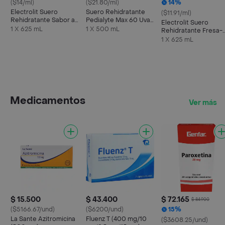
($14/ml)
($21.80/ml)
14%
Electrolit Suero
Suero Rehidratante
($11.91/ml)
Rehidratante Sabor a
Pedialyte Max 60 Uva
Electrolit Suero
Maracuyá
Frasco 500 mL
1 X 625 mL
1 X 500 mL
Rehidratante Fresa-
Kiwi
1 X 625 mL
Medicamentos
Ver más
$ 15.500
$ 43.400
$ 72.165
$ 84.900
($5166.67/und)
($6200/und)
15%
La Sante Azitromicina
Fluenz T (400 mg/10
($3608.25/und)