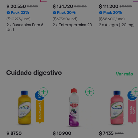
$ 20.550
$ 134.720
$ 111.200
$ 27.400
$ 168.400
$ 139.000
Pack 25%
Pack 20%
Pack 20%
($10275/und)
($67360/und)
($55600/und)
2 x Buscapina Fem 6
2 x Enterogermina 2B
2 x Allegra (120 mg)
Und
Cuidado digestivo
Ver más
$ 8750
$ 10.900
$ 7435
$ 8750