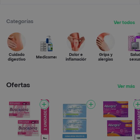
Categorías
Ver todos
Cuidado
Dolor e
Gripa y
Salu
Medicamentos
digestivo
inflamación
alergias
sexua
Ofertas
Ver más