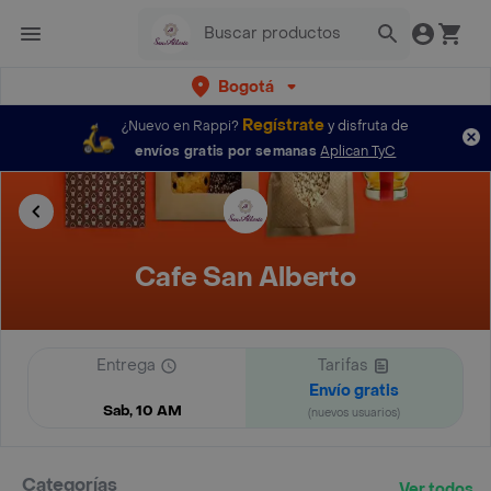
Bogotá
Regístrate
¿Nuevo en Rappi?
y disfruta de
envíos gratis por semanas
Aplican TyC
Cafe San Alberto
Entrega
Tarifas
Envío gratis
Sab, 10 AM
(nuevos usuarios)
Categorías
Ver todos