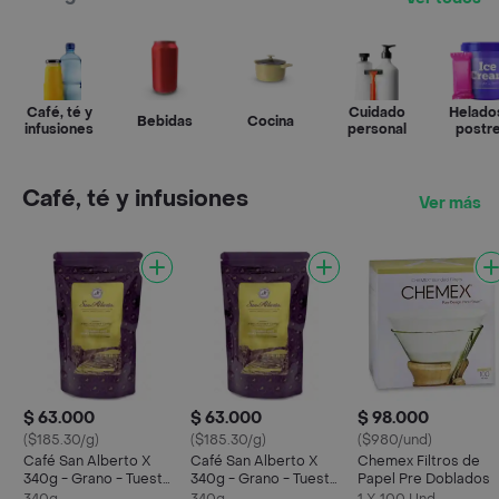
Café, té y
Cuidado
Helado
Bebidas
Cocina
infusiones
personal
postr
Café, té y infusiones
Ver más
$ 63.000
$ 63.000
$ 98.000
($185.30/g)
($185.30/g)
($980/und)
Café San Alberto X
Café San Alberto X
Chemex Filtros de
340g - Grano - Tueste
340g - Grano - Tueste
Papel Pre Doblados
Medio
Alto