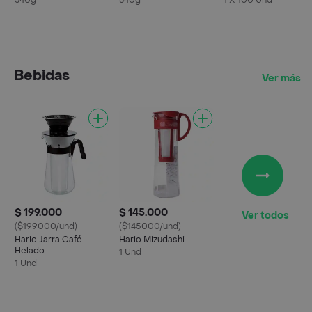
340g
340g
1 X 100 Und
Bebidas
Ver más
$ 199.000
$ 145.000
Ver todos
($199000/und)
($145000/und)
Hario Jarra Café
Hario Mizudashi
Helado
1 Und
1 Und