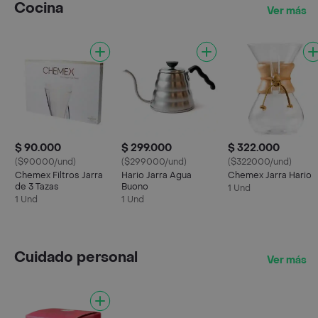
Cocina
Ver más
$ 90.000
$ 299.000
$ 322.000
($90000/und)
($299000/und)
($322000/und)
Chemex Filtros Jarra
Hario Jarra Agua
Chemex Jarra Hario
de 3 Tazas
Buono
1 Und
1 Und
1 Und
Cuidado personal
Ver más