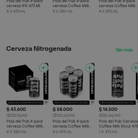
Pola del Pub 4-pack
Pola del Pub 4-pack
Pola del Pub 4-pack
cerveza IPA 473 Ml
cerveza Coffee Milk
cerveza Coffee Milk
Stout 330 Ml
Stout 473 Ml
4 X 473 mL
4 X 330 mL
4 X 473 mL
Cerveza Nitrogenada
Ver más
$ 43.600
$ 58.000
$ 14.500
($132.13/ml)
($122.63/ml)
($30.66/ml)
Pola del Pub 4-pack
Pola del Pub 4-pack
Pola del Pub Cerveza
cerveza Coffee Milk
cerveza Coffee Milk
Coffee Milk Stout 473
Stout 330 Ml
Stout 473 Ml
ml
4 X 330 mL
4 X 473 mL
1 X 473 mL