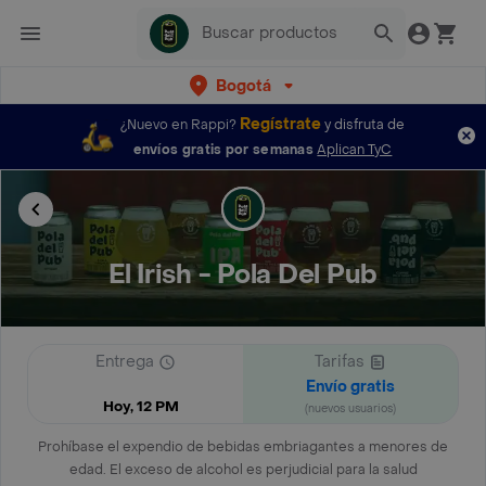
Bogotá
Regístrate
¿Nuevo en Rappi?
y disfruta de
envíos gratis por semanas
Aplican TyC
El Irish - Pola Del Pub
Entrega
Tarifas
Envío gratis
Hoy, 12 PM
(nuevos usuarios)
Prohíbase el expendio de bebidas embriagantes a menores de
edad. El exceso de alcohol es perjudicial para la salud