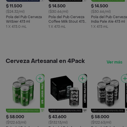
$ 11.500
$ 14.500
$ 14.500
($24.32/ml)
($30.66/ml)
($30.66/ml)
Pola del Pub Cerveza
Pola del Pub Cerveza
Pola del Pub Cerveza
Witbier 473 ml
Coffee Milk Stout 473
India Pale Ale 473 ml
ml
1 X 473.0 mL
1 X 473 mL
1 X 473 mL
Cerveza Artesanal en 4Pack
Ver más
$ 58.000
$ 43.600
$ 58.000
($122.63/ml)
($132.13/ml)
($122.63/ml)