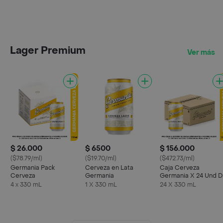
Lager Premium
Ver más
$ 26.000
$ 6500
$ 156.000
($78.79/ml)
($19.70/ml)
($472.73/ml)
Germania Pack
Cerveza en Lata
Caja Cerveza
Cerveza
Germania
Germania X 24 Und 
330 Ml
4 x 330 mL
1 X 330 mL
24 X 330 mL