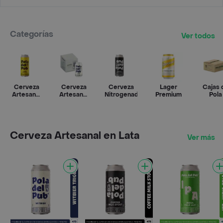
Categorías
Ver todos
Cerveza
Cerveza
Cerveza
Lager
Cajas 
Artesanal
Artesanal
Nitrogenada
Premium
Pola
en Lata
en 4Pack
Cerveza Artesanal en Lata
Ver más