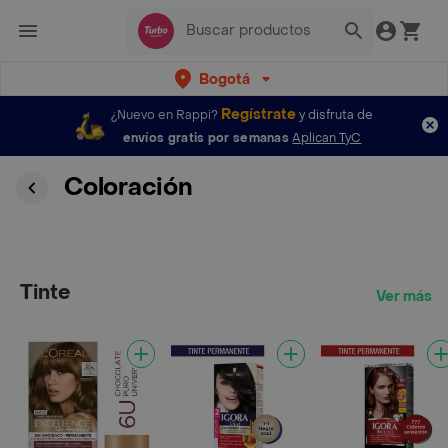
Bogotá
Regístrate
¿Nuevo en Rappi?
y disfruta de
envíos gratis por semanas
Aplican TyC
Coloración
Tinte
Ver más