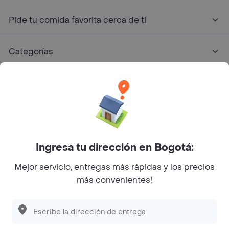
Pide tu comida favorita cerca de ti
Categorías
Únete a Rappi
Sobre Rappi
Facebook
Twitter
Instagram
Ingresa tu dirección en Bogotá:
Mejor servicio, entregas más rápidas y los precios
©
2026
Rappi Inc. All rights reserved.
más convenientes!
Rappi S.A.S. --- NIT 900.843.898-9 --- Calle 63 # 16A-02