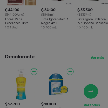
$ 44.100
$ 54.100
$ 53.300
($44100/und)
($541/ml)
($533/ml)
Loreal Paris-
Tinte Igora Vital 1-1
Tinte Igora Brillance
Excellence Tinte
Negro Azul
777 Cobrizo Sensaci
Capilar Tono
1 X 1 Und
1 X 100 mL
1 X 100 mL
Chocolate Puro 6U
Decolorante
Ver más
$ 23.700
$ 18.000
Ver todos