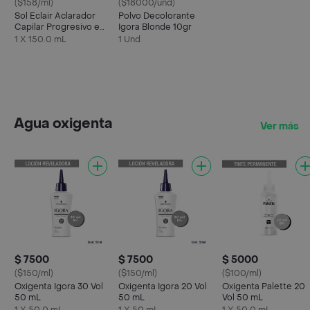
($158/ml)
($18000/und)
Sol Eclair Aclarador
Polvo Decolorante
Capilar Progresivo en
Igora Blonde 10gr
Spray con Aroma a
1 X 150.0 mL
1 Und
Manzanilla
Agua oxigenta
Ver más
$ 7500
$ 7500
$ 5000
($150/ml)
($150/ml)
($100/ml)
Oxigenta Igora 30 Vol
Oxigenta Igora 20 Vol
Oxigenta Palette 20
50 mL
50 mL
Vol 50 mL