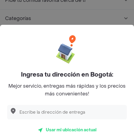
Pide tu comida favorita cerca de ti
Categorías
Únete a Rappi
Sobre Rappi
Facebook
Twitter
Instagram
Ingresa tu dirección en Bogotá:
Mejor servicio, entregas más rápidas y los precios
©
2026
Rappi Inc. All rights reserved.
más convenientes!
Rappi S.A.S. --- NIT 900.843.898-9 --- Calle 63 # 16A-02
Bogotá D.C. --- notificacionesrappi@rappi.com
Usar mi ubicación actual