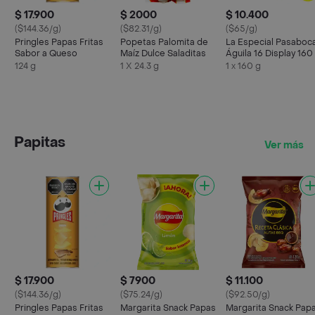
$ 17.900
$ 2000
$ 10.400
($144.36/g)
($82.31/g)
($65/g)
Pringles Papas Fritas
Popetas Palomita de
La Especial Pasaboc
Sabor a Queso
Maíz Dulce Saladitas
Águila 16 Display 160
124 g
1 X 24.3 g
1 x 160 g
Papitas
Ver más
$ 17.900
$ 7900
$ 11.100
($144.36/g)
($75.24/g)
($92.50/g)
Pringles Papas Fritas
Margarita Snack Papas
Margarita Snack Pap