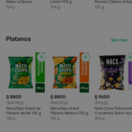
Sabor a Queso
Limón 105 g
Receta Clásica Alita
Bbq 120 g
124 g
105 g
120 g
Platanos
Ver más
$ 8800
$ 8800
$ 9600
($65.19/g)
($65.19/g)
($96/g)
Natuchips Snack de
Natuchips Snack
Nack Crew Patacone
Plátano Verde 135 g
Plátano Maduro 135 g
Crocantes Sabor Ajo
135 g
135 g
100 g