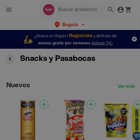
Bogotá
Regístrate
¿Nuevo en Rappi?
y disfruta de
envíos gratis por semanas
Aplican TyC
Snacks y Pasabocas
Nuevos
Ver más