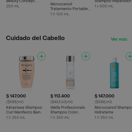
Beauty Concept
Shampoo Reparador
Moroccanoil
Tratamiento Primer
Absolut Repair
250 mL
1 x 500 mL
Tratamiento Portable
Molecular
Argán X 100 Ml
1 X 100 mL
Cuidado del Cabello
Ver más
$ 147.000
$ 113.400
$ 147.000
($588/ml)
($453.60/ml)
($588/ml)
Kérastase Shampoo
Wella Professionals
Moroccanoil Shampo
Curl Manifesto Bain
Shampoo Color
Hidratante
Hidratación Douceur
Motion
1 X 250 mL
1 X 250 mL
1 X 250 mL