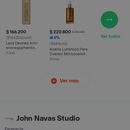
$ 166.200
$ 220.800
$ 240.000
Ver todos
($166200/und)
8%
Laca Davines Anti-
($4416/ml)
encrespamiento
Aceite Luminoso Para
Fijación Media 400ml
1Und
Cuerpo Moroccanoil
50ml Brillo Para Tu Piel
50mL
Ver más
John Navas Studio
Farmacia