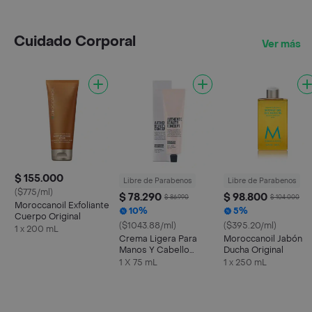
Cuidado Corporal
Ver más
$ 155.000
Libre de Parabenos
Libre de Parabenos
($775/ml)
$ 78.290
$ 98.800
$ 86.990
$ 104.000
Moroccanoil Exfoliante
10%
5%
Cuerpo Original
($1043.88/ml)
($395.20/ml)
1 x 200 mL
Crema Ligera Para
Moroccanoil Jabón
Manos Y Cabello
Ducha Original
Authentic Beauty
1 X 75 mL
1 x 250 mL
Concept 75ml