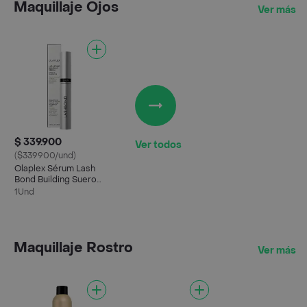
Maquillaje Ojos
Ver más
$ 339.900
Ver todos
($339900/und)
Olaplex Sérum Lash
Bond Building Suero
Constructor Y
1Und
Fortalecedor De
Pestañas 4.5ml
Maquillaje Rostro
Ver más