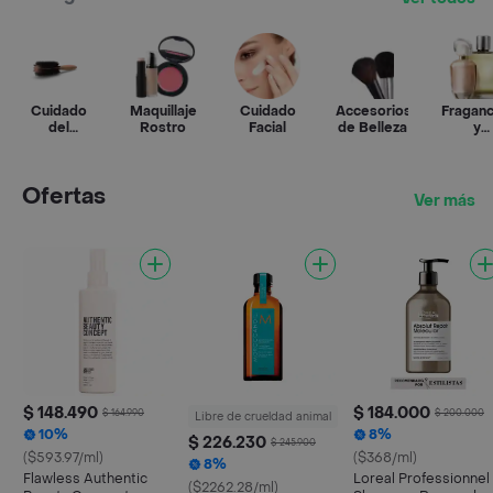
Cuidado
Maquillaje
Cuidado
Accesorios
Fraganc
del
Rostro
Facial
de Belleza
y
Cabello
Perfum
Ofertas
Ver más
$ 148.490
$ 184.000
$ 164.990
$ 200.000
Libre de crueldad animal
10%
8%
$ 226.230
$ 245.900
($593.97/ml)
($368/ml)
8%
Flawless Authentic
Loreal Professionnel
($2262.28/ml)