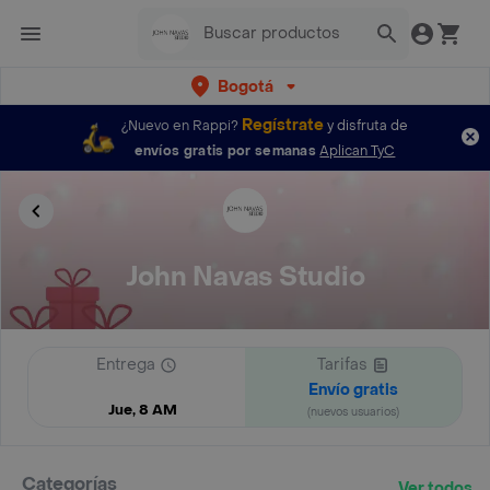
Bogotá
Regístrate
¿Nuevo en Rappi?
y disfruta de
envíos gratis por semanas
Aplican TyC
John Navas Studio
Entrega
Tarifas
Envío gratis
Jue, 8 AM
(nuevos usuarios)
Categorías
Ver todos