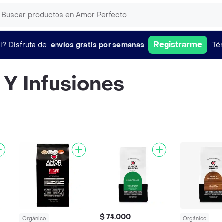
Registrarme
i?
Disfruta de
envíos gratis por semanas
Té
 Y Infusiones
$ 74.000
Orgánico
Orgánico