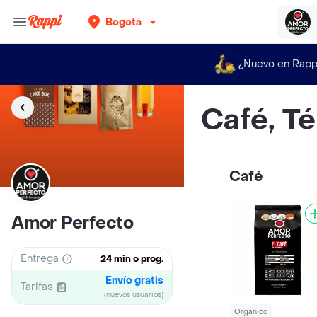
Bogotá
¿Nuevo en Rapp
Café, Té
Café
Amor Perfecto
Entrega
24 min o prog.
Envío gratis
Tarifas
(nuevos usuarios)
Orgánico