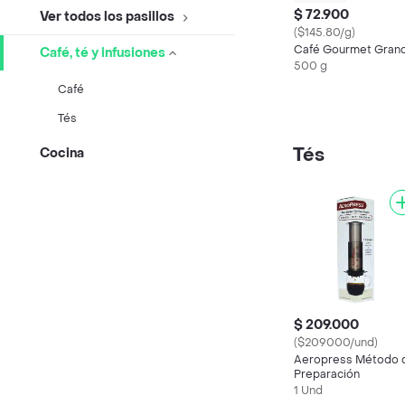
$ 72.900
Ver todos los pasillos
($145.80/g)
Café Gourmet Gran
Café, té y infusiones
500 g
Café
Tés
Tés
Cocina
$ 209.000
($209000/und)
Aeropress Método 
Preparación
1 Und