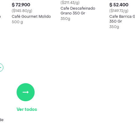
($211.43/g)
$ 72.900
$ 52.400
Cafe Descafeinado
($145.80/g)
($149.72/g)
Grano 350 Gr
o
Café Gourmet Molido
Cafe Barrica 
350g
350 Gr
500 g
350g
Ver todos
de