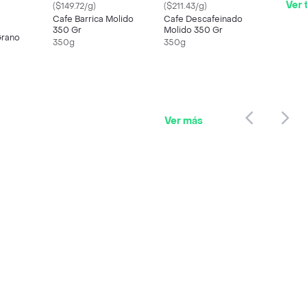
Ver 
($149.72/g)
($211.43/g)
Cafe Barrica Molido
Cafe Descafeinado
350 Gr
Molido 350 Gr
Grano
350g
350g
Ver más