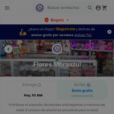
Bogotá
Regístrate
¿Nuevo en Rappi?
y disfruta de
envíos gratis por semanas
Aplican TyC
Flores Moraazul
Entrega
Tarifas
Envío gratis
Hoy, 10 AM
(nuevos usuarios)
Prohíbase el expendio de bebidas embriagantes a menores de
edad. El exceso de alcohol es perjudicial para la salud