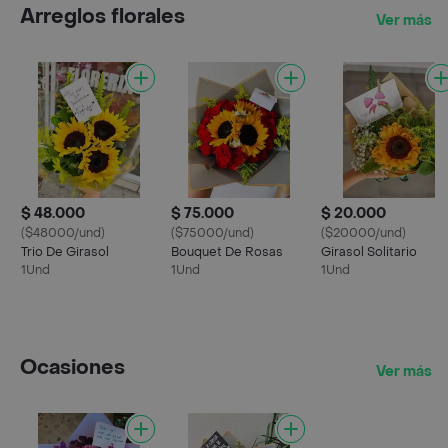
Arreglos florales
Ver más
$ 48.000
$ 75.000
$ 20.000
($48000/und)
($75000/und)
($20000/und)
Trio De Girasol
Bouquet De Rosas
Girasol Solitario
1Und
1Und
1Und
Ocasiones
Ver más