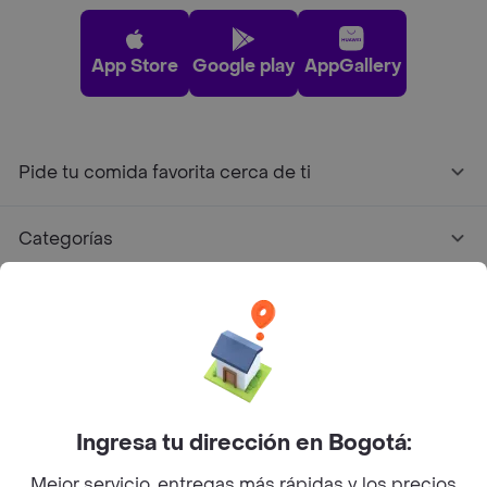
App Store
Google play
AppGallery
Pide tu comida favorita cerca de ti
Categorías
Únete a Rappi
Sobre Rappi
Facebook
Twitter
Instagram
Ingresa tu dirección en Bogotá:
Mejor servicio, entregas más rápidas y los precios