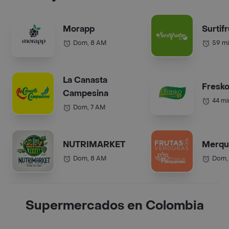
Morapp
Surtif
Dom, 8 AM
59 mi
La Canasta
Fresko
Campesina
44 mi
Dom, 7 AM
NUTRIMARKET
Merqu
Dom, 8 AM
Dom,
Supermercados en Colombia