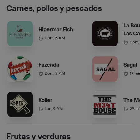
Carnes, pollos y pescados
La Bou
Hipermar Fish
Las C
Dom, 8 AM
Dom,
Fazenda
Sagal
Dom, 9 AM
19 mi
Koller
The M
Lun, 9 AM
29 mi
Frutas y verduras