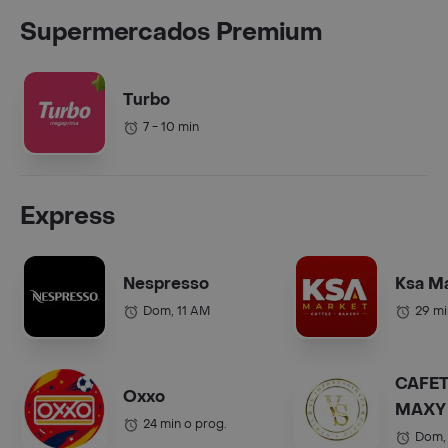
Supermercados Premium
Turbo
7 - 10 min
Express
Nespresso
Ksa M
Dom, 11 AM
29 mi
CAFET
Oxxo
MAXY 
24 min o prog.
COL.).
Dom,