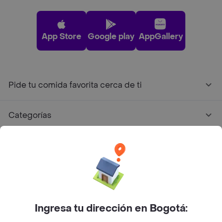
App Store
Google play
AppGallery
Pide tu comida favorita cerca de ti
Categorías
Únete a Rappi
Sobre Rappi
Facebook
Twitter
Instagram
Ingresa tu dirección en Bogotá: