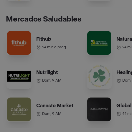
Mercados Saludables
Fithub
Natura
24 min o prog.
24 mi
Nutrilight
Healin
Dom, 9 AM
Dom,
Canasto Market
Global
Dom, 9 AM
44 mi