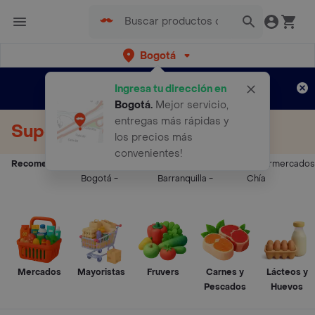
Bogotá
Regístrate
¿Nuevo en Rappi?
y disfruta de
Ingresa tu dirección en
envíos gratis por semanas
Aplican TyC
Bogotá
.
Mejor servicio,
entregas más rápidas y
Supermercados a Domicilio
los precios más
convenientes!
Recomendados:
Supermercados
Supermercados
Supermercados
Bogotá
-
Barranquilla
-
Chía
Mercados
Mayoristas
Fruvers
Carnes y
Lácteos y
Pescados
Huevos