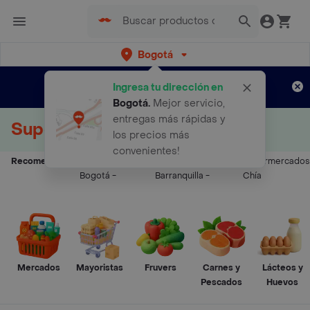
Bogotá
Regístrate
¿Nuevo en Rappi?
y disfruta de
Ingresa tu dirección en
envíos gratis por semanas
Aplican TyC
Bogotá
.
Mejor servicio,
entregas más rápidas y
Supermercados a Domicilio
los precios más
convenientes!
Recomendados:
Supermercados
Supermercados
Supermercados
Bogotá
-
Barranquilla
-
Chía
Mercados
Mayoristas
Fruvers
Carnes y
Lácteos y
Pescados
Huevos