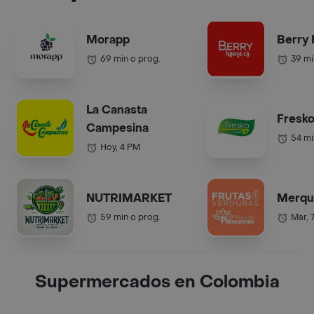
Morapp
Berry
69 min o prog.
39 mi
La Canasta
Fresko
Campesina
54 mi
Hoy, 4 PM
NUTRIMARKET
Merqu
59 min o prog.
Mar, 
Supermercados en Colombia