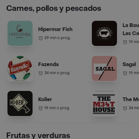
Carnes, pollos y pescados
La Bou
Hipermar Fish
Las C
29 min o prog.
19 mi
Fazenda
Sagal
34 min o prog.
19 mi
Koller
The M
19 min o prog.
34 mi
Frutas y verduras