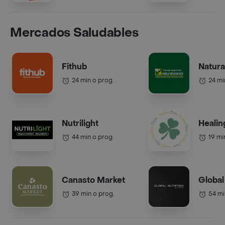
Mercados Saludables
Fithub
Natura
24 min o prog.
24 mi
Nutrilight
Healin
44 min o prog.
19 mi
Canasto Market
Global
39 min o prog.
54 mi