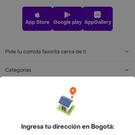
App Store
Google play
AppGallery
Pide tu comida favorita cerca de ti
Categorías
Únete a Rappi
Sobre Rappi
Facebook
Twitter
Instagram
Ingresa tu dirección en Bogotá: