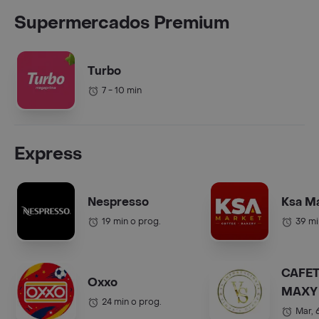
Supermercados Premium
Turbo
7 - 10 min
Express
Nespresso
Ksa M
19 min o prog.
39 mi
CAFET
Oxxo
MAXY 
24 min o prog.
COL.).
Mar, 