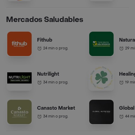
Mercados Saludables
Fithub
Natura
24 min o prog.
29 mi
Nutrilight
Healin
34 min o prog.
19 mi
Canasto Market
Global
34 min o prog.
44 mi