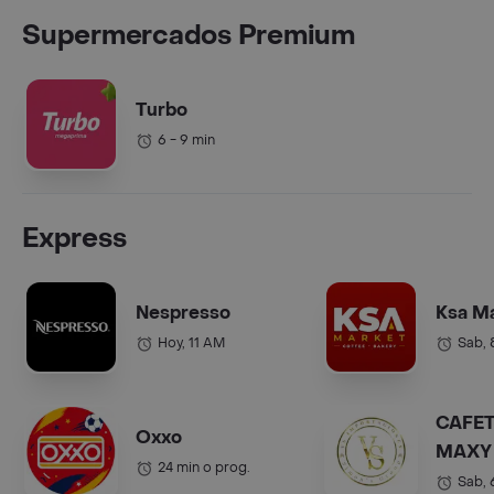
Supermercados Premium
Turbo
6 - 9 min
Express
Nespresso
Ksa M
Hoy, 11 AM
Sab,
CAFET
Oxxo
MAXY 
24 min o prog.
COL.).
Sab,