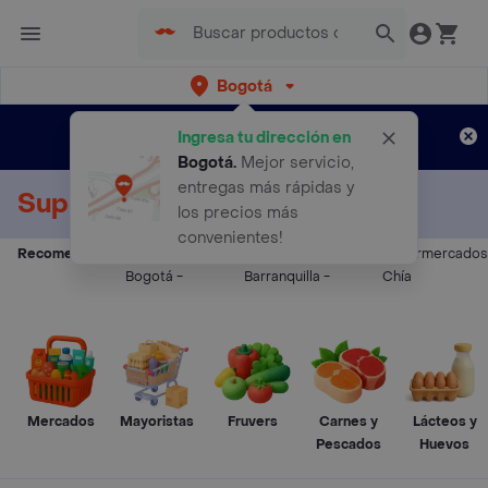
Bogotá
Regístrate
¿Nuevo en Rappi?
y disfruta de
Ingresa tu dirección en
envíos gratis por semanas
Aplican TyC
Bogotá
.
Mejor servicio,
entregas más rápidas y
Supermercados a Domicilio
los precios más
convenientes!
Recomendados:
Supermercados
Supermercados
Supermercados
Bogotá
-
Barranquilla
-
Chía
Mercados
Mayoristas
Fruvers
Carnes y
Lácteos y
Pescados
Huevos