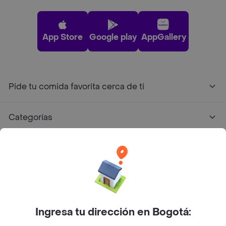
App Store
Google play
AppGallery
Pide tu comida favorita cerca de ti
Categorías
Únete a Rappi
Sobre Rappi
Facebook
Twitter
Instagram
Ingresa tu dirección en Bogotá: