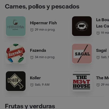
Carnes, pollos y pescados
La Bou
Hipermar Fish
Las C
29 min o prog.
19 mi
Fazenda
Sagal
34 min o prog.
Sab,
Koller
The M
Sab, 9 AM
29 mi
Frutas y verduras