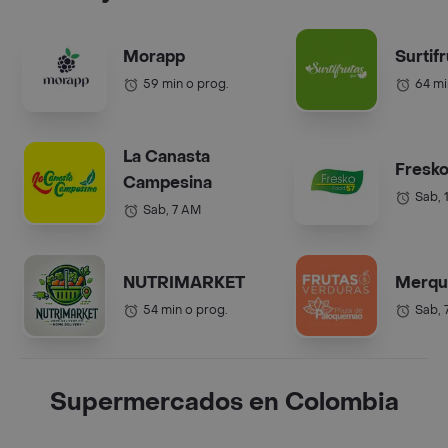
Morapp
Surtif
59 min o prog.
64 mi
La Canasta
Fresko
Campesina
Sab, 
Sab, 7 AM
NUTRIMARKET
Merqu
54 min o prog.
Sab, 
Supermercados en Colombia