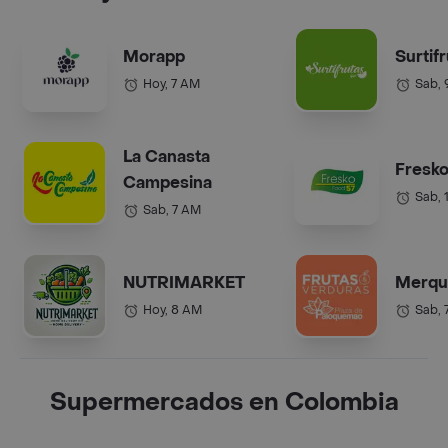
Morapp
Surtif
Hoy, 7 AM
Sab,
La Canasta
Fresko
Campesina
Sab, 
Sab, 7 AM
NUTRIMARKET
Merqu
Hoy, 8 AM
Sab, 
Supermercados en Colombia