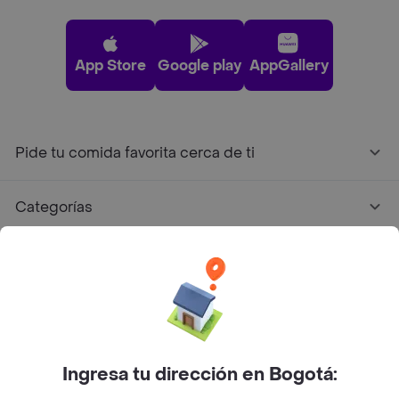
App Store
Google play
AppGallery
Pide tu comida favorita cerca de ti
Categorías
Únete a Rappi
Sobre Rappi
Facebook
Twitter
Instagram
Ingresa tu dirección en Bogotá: