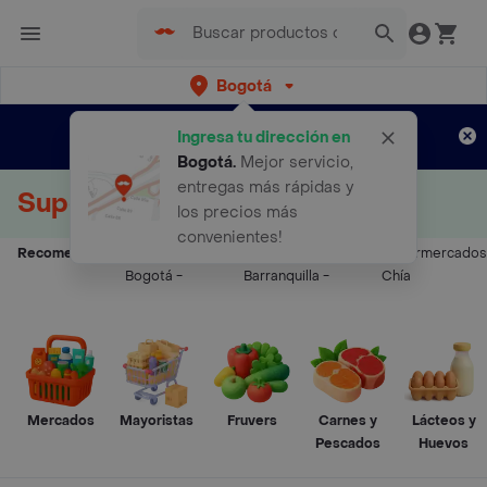
Bogotá
Regístrate
¿Nuevo en Rappi?
y disfruta de
Ingresa tu dirección en
envíos gratis por semanas
Aplican TyC
Bogotá
.
Mejor servicio,
entregas más rápidas y
Supermercados a Domicilio
los precios más
convenientes!
Recomendados:
Supermercados
Supermercados
Supermercados
Bogotá
-
Barranquilla
-
Chía
Mercados
Mayoristas
Fruvers
Carnes y
Lácteos y
Pescados
Huevos