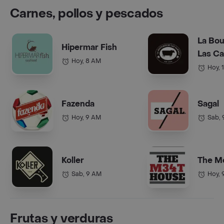
Carnes, pollos y pescados
La Bou
Hipermar Fish
Las C
Hoy, 8 AM
Hoy, 
Fazenda
Sagal
Hoy, 9 AM
Sab,
Koller
The M
Sab, 9 AM
Hoy, 
Frutas y verduras