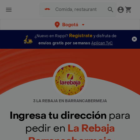
Bogotá
Regístrate
¿Nuevo en Rappi?
y disfruta de
envíos gratis por semanas
Aplican TyC
3 LA REBAJA EN BARRANCABERMEJA
Ingresa tu dirección
para
pedir en
La Rebaja