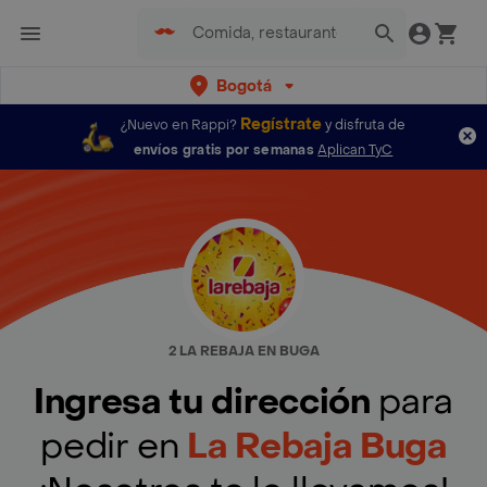
Bogotá
Regístrate
¿Nuevo en Rappi?
y disfruta de
envíos gratis por semanas
Aplican TyC
2 LA REBAJA EN BUGA
Ingresa tu dirección
para
pedir en
La Rebaja Buga