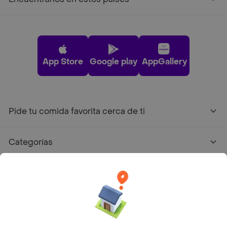
App Store
Google play
AppGallery
Pide tu comida favorita cerca de ti
Categorías
Únete a Rappi
Sobre Rappi