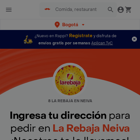
Bogotá
Regístrate
¿Nuevo en Rappi?
y disfruta de
envíos gratis por semanas
Aplican TyC
8 LA REBAJA EN NEIVA
Ingresa tu dirección
para
pedir en
La Rebaja Neiva