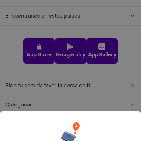
Encuéntranos en estos países
App Store
Google play
AppGallery
Pide tu comida favorita cerca de ti
Categorías
Únete a Rappi