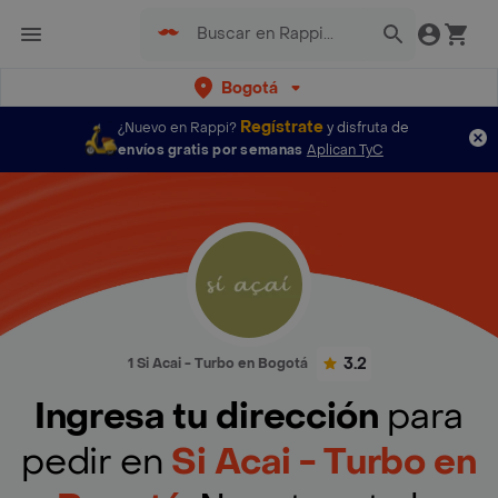
Bogotá
Regístrate
¿Nuevo en Rappi?
y disfruta de
envíos gratis por semanas
Aplican TyC
3.2
1 Si Acai - Turbo en Bogotá
Ingresa tu dirección
para
pedir en
Si Acai - Turbo en