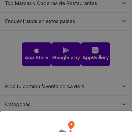
Top Marcas y Cadenas de Restaurantes
Encuéntranos en estos países
App Store
Google play
AppGallery
Pide tu comida favorita cerca de ti
Categorías
Únete a Rappi