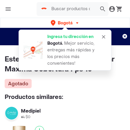
Bogotá
Regístrate
¿Nuevo en Rappi?
y disfruta de
Ingresa tu dirección en
envíos gratis por semanas
Aplican TyC
Bogotá
.
Mejor servicio,
entregas más rápidas y
los precios más
Estee Lauder Base Double Wear
convenientes!
Maxima Cobertura Fps 15
Agotado
Productos similares:
Medipiel
$0