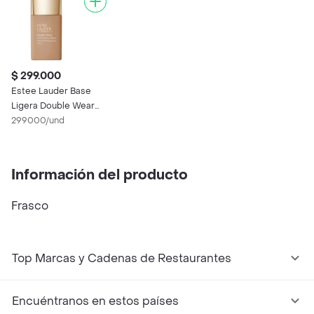
$ 299.000
Estee Lauder Base
Ligera Double Wear
Sheer Ivory Beige Fps
299000/und
20
Información del producto
Frasco
Top Marcas y Cadenas de Restaurantes
Encuéntranos en estos países