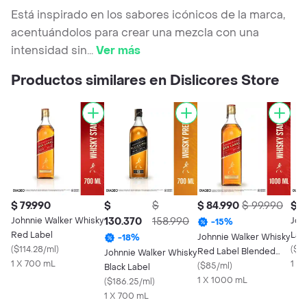
Está inspirado en los sabores icónicos de la marca,
acentuándolos para crear una mezcla con una
intensidad sin
...
Ver más
Productos similares en Dislicores Store
$ 79.990
$
$
$ 84.990
$ 99.990
$ 2
Johnnie Walker Whisky
130.370
158.990
Joh
-
15
%
Red Label
Lab
Johnnie Walker Whisky
-
18
%
(
$114.28/ml
)
700
(
$3
Red Label Blended
Johnnie Walker Whisky
1 X 700 mL
1 X
Scotch
(
$85/ml
)
Black Label
1 X 1000 mL
(
$186.25/ml
)
1 X 700 mL