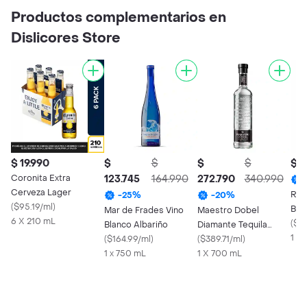
Productos complementarios en
Dislicores Store
$ 19.990
$
$
$
$
$ 6
Coronita Extra
123.745
164.990
272.790
340.990
Cerveza Lager
Ram
-
25
%
-
20
%
(
$95.19/ml
)
Bla
Mar de Frades Vino
Maestro Dobel
6 X 210 mL
(
$9
Blanco Albariño
Diamante Tequila
1 X
(
$164.99/ml
)
Reposado
(
$389.71/ml
)
1 x 750 mL
1 X 700 mL