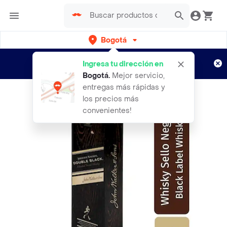
Bogotá
Regístrate
¿Nuevo en Rappi?
y disfruta de
Ingresa tu dirección en
envíos gratis por semanas
Aplican TyC
Bogotá
.
Mejor servicio,
entregas más rápidas y
los precios más
convenientes!