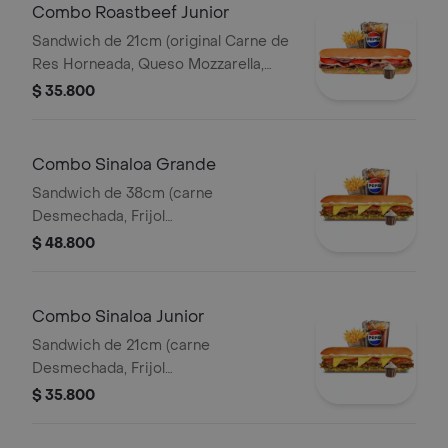
Combo Roastbeef Junior
Sandwich de 21cm (original Carne de
Res Horneada, Queso Mozzarella,
Tomate, Lechuga, Salsa BBQ y Salsa
$ 35.800
de Ajo) Papa Francesa 140gr
Pet400ml.
Combo Sinaloa Grande
Sandwich de 38cm (carne
Desmechada, Frijol
Refrito,guacamole,jalapeños,pico de
$ 48.800
Gallo,queso Amarillo,lechuga y Salsa
de Ajo) Papa Francesa 140gr
Pet400ml.
Combo Sinaloa Junior
Sandwich de 21cm (carne
Desmechada, Frijol
Refrito,guacamole,jalapeños,pico de
$ 35.800
Gallo,queso Amarillo,lechuga y Salsa
de Ajo) Papa Francesa 140gr