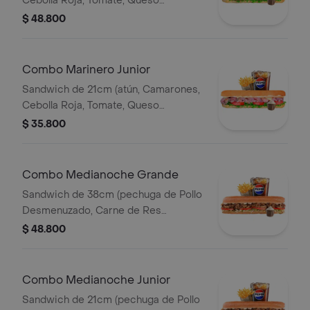
Cebolla Roja, Tomate, Queso
Mozzareila, Lechuga y Salsa de Ajo)
$ 48.800
Papa Francesa 140gr Pet400ml.
Combo Marinero Junior
Sandwich de 21cm (atún, Camarones,
Cebolla Roja, Tomate, Queso
Mozzareila, Lechuga y Salsa de Ajo)
$ 35.800
Papa Francesa 140gr Pet400ml.
Combo Medianoche Grande
Sandwich de 38cm (pechuga de Pollo
Desmenuzado, Carne de Res
Desmechada, Tomate, Lechuga,
$ 48.800
Queso Mozzarella, Salsa BBQ y Salsa
de Ajo) Papa Francesa 140gr
Pet400ml.
Combo Medianoche Junior
Sandwich de 21cm (pechuga de Pollo