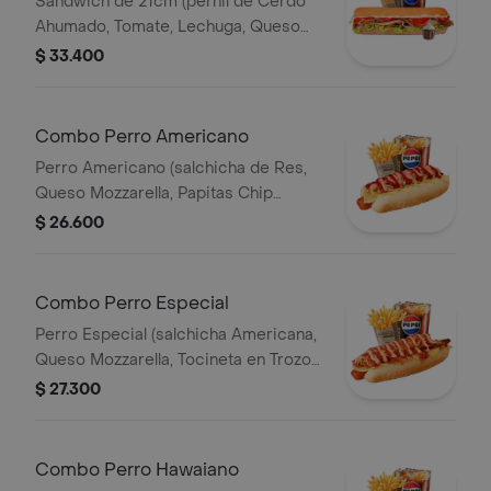
Sandwich de 21cm (pernil de Cerdo
Ahumado, Tomate, Lechuga, Queso
Mozzarella y Salsa de Ajo) Papa
$ 33.400
Francesa 140gr Pet400ml.
Combo Perro Americano
Perro Americano (salchicha de Res,
Queso Mozzarella, Papitas Chip
Trituradas, Cebolla, Salsa Roja, Salsa
$ 26.600
Rosada y Salsa de Piña) Papas 140gr
Pet 400ml.
Combo Perro Especial
Perro Especial (salchicha Americana,
Queso Mozzarella, Tocineta en Trozos,
Papitas Chips Trituradas, Salsa Roja y
$ 27.300
Salsa Rosada) Papas 140gr Pet
400ml.
Combo Perro Hawaiano