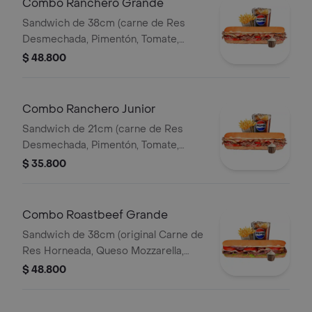
Combo Ranchero Grande
Sandwich de 38cm (carne de Res
Desmechada, Pimentón, Tomate,
Tocineta, Lechuga, Queso Mozzarella,
$ 48.800
Salsa BBQ y Salsa de Ajo) Papa
Francesa 140gr Pet400ml.
Combo Ranchero Junior
Sandwich de 21cm (carne de Res
Desmechada, Pimentón, Tomate,
Tocineta, Lechuga, Queso Mozzarella,
$ 35.800
Salsa BBQ y Salsa de Ajo) Papa
Francesa 140gr Pet400ml.
Combo Roastbeef Grande
Sandwich de 38cm (original Carne de
Res Horneada, Queso Mozzarella,
Tomate, Lechuga, Salsa BBQ y Salsa
$ 48.800
de Ajo) Papa Francesa 140gr
Pet400ml.