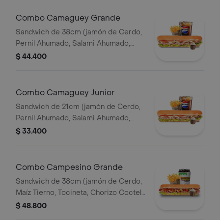
Combo Camaguey Grande
Sandwich de 38cm (jamón de Cerdo,
Pernil Ahumado, Salami Ahumado,
Tomate, Pepinillos Agridulces, Queso
$ 44.400
Mozzarella) Papa Francesa 140gr
Pet400ml.
Combo Camaguey Junior
Sandwich de 21cm (jamón de Cerdo,
Pernil Ahumado, Salami Ahumado,
Tomate, Pepinillos Agridulces, Queso
$ 33.400
Mozzarella) Papa Francesa 140gr
Pet400ml.
Combo Campesino Grande
Sandwich de 38cm (jamón de Cerdo,
Maíz Tierno, Tocineta, Chorizo Coctel,
Lechuga, Queso Mozzarella y Salsa de
$ 48.800
Ajo) Papa Francesa 140gr Pet400ml.