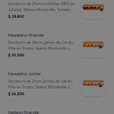
Sandwich de 21cm (costillitas BBQ en
Julianas, Queso Mozzarella, Tomate.
Salsa Bbq, Lechuga y Salsa de Ajo.)
$ 28.800
Hawaiano Grande
Sandwich de 38cm (jamón de Cerdo,
Piña en Trozos, Queso Mozzarella y
Mayonesa).
$ 35.300
Hawaiano Junior
Sandwich de 21cm (jamón de Cerdo,
Piña en Trozos, Queso Mozzarella y
Mayonesa).
$ 26.300
Italiano Grande