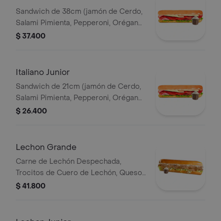
Sandwich de 38cm (jamón de Cerdo,
Salami Pimienta, Pepperoni, Orégano,
Queso Parmesano, Queso Mozzarella,
$ 37.400
Lechuga y Salsa de Ajo).
Italiano Junior
Sandwich de 21cm (jamón de Cerdo,
Salami Pimienta, Pepperoni, Orégano,
Queso Parmesano, Queso Mozzarella,
$ 26.400
Lechuga y Salsa de Ajo).
Lechon Grande
Carne de Lechón Despechada,
Trocitos de Cuero de Lechón, Queso
Mozzarella, Lechuga y Salsa de Ajo
$ 41.800