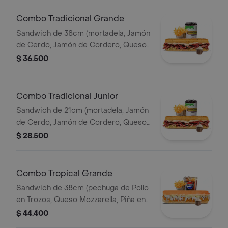
Combo Tradicional Grande
Sandwich de 38cm (mortadela, Jamón
de Cerdo, Jamón de Cordero, Queso
Mozzarella, Lechuga, y Salsa de Ajo)
$ 36.500
Papa Francesa 140gr Pet400ml.
Combo Tradicional Junior
Sandwich de 21cm (mortadela, Jamón
de Cerdo, Jamón de Cordero, Queso
Mozzarella, Lechuga, y Salsa de Ajo)
$ 28.500
Papa Francesa 140gr Pet400ml.
Combo Tropical Grande
Sandwich de 38cm (pechuga de Pollo
en Trozos, Queso Mozzarella, Piña en
Trozos y Salsa de Ajo) Papa Francesa
$ 44.400
140gr Pet400ml.