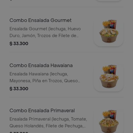
Papa Francesa 140gr Pet400ml.
Combo Ensalada Gourmet
Ensalada Gourmet (lechuga, Huevo
Duro, Jamón, Trozos de Filete de
Pechuga, Queso Holandés, Arvejas,
$ 33.300
Maíz Tierno, Salsa Showy y Queso
Parmesano) Papas 140gr Pet400ml.
Combo Ensalada Hawaiana
Ensalada Hawaiana (lechuga,
Mayonesa, Piña en Trozos, Queso
Holandés, Jamón y Pollo) Papas 140gr
$ 33.300
Pet 400ml.
Combo Ensalada Primaveral
Ensalada Primaveral (lechuga, Tomate,
Queso Holandés, Filete de Pechuga,
Crutones de Pan, Salsa Showy y