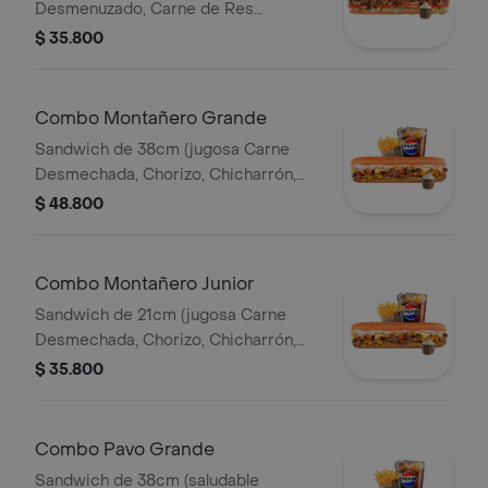
Desmenuzado, Carne de Res
Desmechada, Tomate, Lechuga,
$ 35.800
Queso Mozzarella, Salsa BBQ y Salsa
de Ajo) Papa Francesa 140gr
Pet400ml.
Combo Montañero Grande
Sandwich de 38cm (jugosa Carne
Desmechada, Chorizo, Chicharrón,
Lechuga, Queso Mozarella, Madurito y
$ 48.800
Salsa de Ajo) Papa Francesa 140gr
Pet400ml.
Combo Montañero Junior
Sandwich de 21cm (jugosa Carne
Desmechada, Chorizo, Chicharrón,
Lechuga, Queso Mozarella, Madurito y
$ 35.800
Salsa de Ajo) Papa Francesa 140gr
Pet400ml.
Combo Pavo Grande
Sandwich de 38cm (saludable