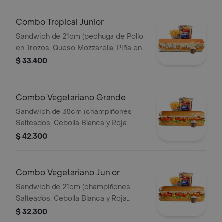
Combo Tropical Junior
Sandwich de 21cm (pechuga de Pollo
en Trozos, Queso Mozzarella, Piña en
Trozos y Salsa de Ajo) Papa Francesa
$ 33.400
140gr Pet400ml.
Combo Vegetariano Grande
Sandwich de 38cm (champiñones
Salteados, Cebolla Blanca y Roja
Salteadas, Lechuga,pimenton,maiz
$ 42.300
Tierno, Queso Mozzarella y Salsa de
Ajo) Papa Francesa 140gr Pet400ml.
Combo Vegetariano Junior
Sandwich de 21cm (champiñones
Salteados, Cebolla Blanca y Roja
Salteadas, Lechuga,pimenton,maiz
$ 32.300
Tierno, Queso Mozzarella y Salsa de