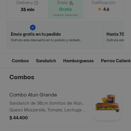
Delivery
Envío
Calificación
Gratis
4.6
35 min
(nuevos usuarios)
Envío gratis en tu pedido
Hasta 70% 
Disfruta este descuento en tu pedido y recíbelo
Disfruta este de
en minutos.
en minutos.
Combos
Sandwich
Hamburguesas
Perros Calien
Combos
Combo Atun Grande
Sandwich de 38cm (lomitos de Atún,
Queso Mozzarella, Tomate, Lechuga y
Mayonesa Real) Papa Francesa 140gr
$ 44.400
Pet400ml.