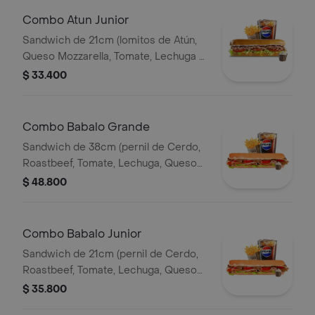
Combo Atun Junior
Sandwich de 21cm (lomitos de Atún,
Queso Mozzarella, Tomate, Lechuga y
Mayonesa Real) Papa Francesa 140gr
$ 33.400
Pet400ml.
Combo Babalo Grande
Sandwich de 38cm (pernil de Cerdo,
Roastbeef, Tomate, Lechuga, Queso
Mozzarella, Salsa BBQ y Salsa de Ajo)
$ 48.800
Papa Francesa 140gr Pet400ml.
Combo Babalo Junior
Sandwich de 21cm (pernil de Cerdo,
Roastbeef, Tomate, Lechuga, Queso
Mozzarella, Salsa BBQ y Salsa de Ajo)
$ 35.800
Papa Francesa 140gr Pet400ml.