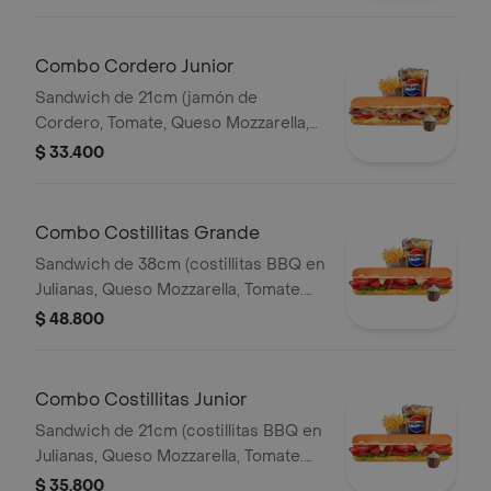
Francesa 140gr Pet400ml.
Combo Cordero Junior
Sandwich de 21cm (jamón de
Cordero, Tomate, Queso Mozzarella,
Lechuga y Salsa de Ajo) Papa
$ 33.400
Francesa 140gr Pet400ml.
Combo Costillitas Grande
Sandwich de 38cm (costillitas BBQ en
Julianas, Queso Mozzarella, Tomate.
Salsa Bbq, Lechuga y Salsa de Ajo)
$ 48.800
Papa Francesa 140gr Pet400ml.
Combo Costillitas Junior
Sandwich de 21cm (costillitas BBQ en
Julianas, Queso Mozzarella, Tomate.
Salsa Bbq, Lechuga y Salsa de Ajo)
$ 35.800