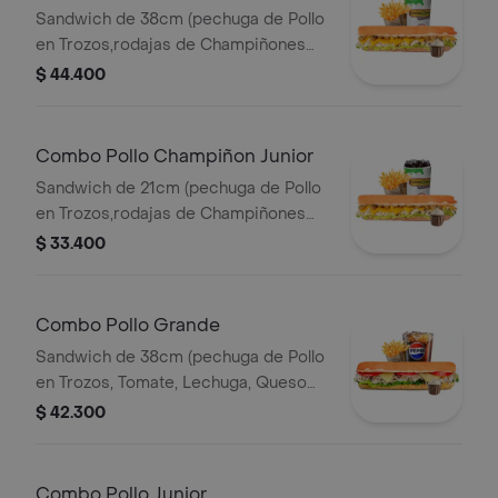
Sandwich de 38cm (pechuga de Pollo
en Trozos,rodajas de Champiñones
Salteados,lechuga,queso Amarillo y
$ 44.400
Salsa de Ajo) Papa Francesa 140gr
Pet400ml.
Combo Pollo Champiñon Junior
Sandwich de 21cm (pechuga de Pollo
en Trozos,rodajas de Champiñones
Salteados,lechuga,queso Amarillo y
$ 33.400
Salsa de Ajo) Papa Francesa 140gr
Pet400ml.
Combo Pollo Grande
Sandwich de 38cm (pechuga de Pollo
en Trozos, Tomate, Lechuga, Queso
Mozzarella y Mayonesa) Papa
$ 42.300
Francesa 140gr Pet400ml.
Combo Pollo Junior