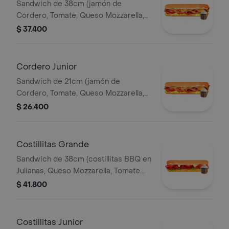
Sandwich de 38cm (jamón de
Cordero, Tomate, Queso Mozzarella,
Lechuga y Salsa de Ajo).
$ 37.400
Cordero Junior
Sandwich de 21cm (jamón de
Cordero, Tomate, Queso Mozzarella,
Lechuga y Salsa de Ajo).
$ 26.400
Costillitas Grande
Sandwich de 38cm (costillitas BBQ en
Julianas, Queso Mozzarella, Tomate.
Salsa Bbq, Lechuga y Salsa de Ajo.)
$ 41.800
Costillitas Junior