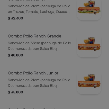
Sandwich de 21cm (pechuga de Pollo
en Trozos, Tomate, Lechuga, Queso
Mozzarella y Mayonesa) Papa
$ 32.300
Francesa 140gr Pet400ml.
Combo Pollo Ranch Grande
Sandwich de 38cm (pechuga de Pollo
Desmenuzada con Salsa Bbq,
Tocineta, Maiz Tierno, Lechuga,
$ 48.800
Queso Mozzarella y Salsa de Ajo)
Papa Francesa 140gr Pet400ml.
Combo Pollo Ranch Junior
Sandwich de 21cm (pechuga de Pollo
Desmenuzada con Salsa Bbq,
Tocineta, Maiz Tierno, Lechuga,
$ 35.800
Queso Mozzarella y Salsa de Ajo)
Papa Francesa 140gr Pet400ml.