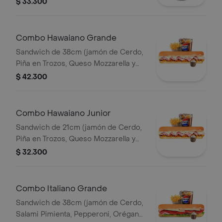
$ 33.300
Queso Parmesano) papas 140gr
Pet400ml.
Combo Hawaiano Grande
Sandwich de 38cm (jamón de Cerdo,
Piña en Trozos, Queso Mozzarella y
Mayonesa) Papa Francesa 140gr
$ 42.300
Pet400ml.
Combo Hawaiano Junior
Sandwich de 21cm (jamón de Cerdo,
Piña en Trozos, Queso Mozzarella y
Mayonesa) Papa Francesa 140gr
$ 32.300
Pet400ml.
Combo Italiano Grande
Sandwich de 38cm (jamón de Cerdo,
Salami Pimienta, Pepperoni, Orégano,