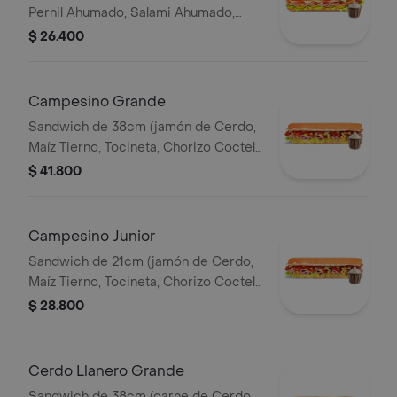
Pernil Ahumado, Salami Ahumado,
Tomate, Pepinillos Agridulces, Queso
$ 26.400
Mozzarella).
Campesino Grande
Sandwich de 38cm (jamón de Cerdo,
Maíz Tierno, Tocineta, Chorizo Coctel,
Lechuga, Queso Mozzarella y Salsa de
$ 41.800
Ajo).
Campesino Junior
Sandwich de 21cm (jamón de Cerdo,
Maíz Tierno, Tocineta, Chorizo Coctel,
Lechuga, Queso Mozzarella y Salsa de
$ 28.800
Ajo).
Cerdo Llanero Grande
Sandwich de 38cm (carne de Cerdo