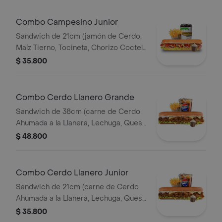
Combo Campesino Junior
Sandwich de 21cm (jamón de Cerdo,
Maíz Tierno, Tocineta, Chorizo Coctel,
Lechuga, Queso Mozzarella y Salsa de
$ 35.800
Ajo) Papa Francesa 140gr Pet400ml.
Combo Cerdo Llanero Grande
Sandwich de 38cm (carne de Cerdo
Ahumada a la Llanera, Lechuga, Queso
Mozzarella y Salsa de Ajo) Papa
$ 48.800
Francesa 140gr Pet400ml.
Combo Cerdo Llanero Junior
Sandwich de 21cm (carne de Cerdo
Ahumada a la Llanera, Lechuga, Queso
Mozzarella y Salsa de Ajo) Papa
$ 35.800
Francesa 140gr Pet400ml.