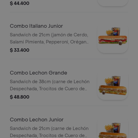
Queso Parmesano, Queso Mozzarella,
$ 44.400
Lechuga y Salsa de Ajo) Papa
Francesa 140gr Pet400ml.
Combo Italiano Junior
Sandwich de 21cm (jamón de Cerdo,
Salami Pimienta, Pepperoni, Orégano,
Queso Parmesano, Queso Mozzarella,
$ 33.400
Lechuga y Salsa de Ajo) Papa
Francesa 140gr Pet400ml.
Combo Lechon Grande
Sandwich de 38cm (carne de Lechón
Despechada, Trocitos de Cuero de
Lechón, Queso Mozzarella, Lechuga y
$ 48.800
Salsa de Ajo) Papa Francesa 140gr
Pet400ml.
Combo Lechon Junior
Sandwich de 21cm (carne de Lechón
Despechada, Trocitos de Cuero de