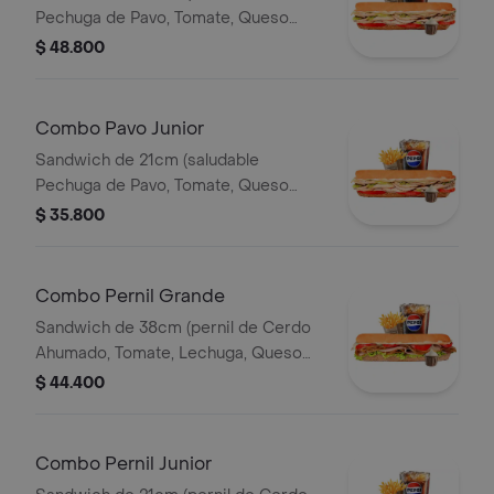
Pechuga de Pavo, Tomate, Queso
Mozzarella, Lechuga y Salsa de Ajo)
$ 48.800
Papa Francesa 140gr Pet400ml.
Combo Pavo Junior
Sandwich de 21cm (saludable
Pechuga de Pavo, Tomate, Queso
Mozzarella, Lechuga y Salsa de Ajo)
$ 35.800
Papa Francesa 140gr Pet400ml.
Combo Pernil Grande
Sandwich de 38cm (pernil de Cerdo
Ahumado, Tomate, Lechuga, Queso
Mozzarella y Salsa de Ajo) Papa
$ 44.400
Francesa 140gr Pet400ml.
Combo Pernil Junior