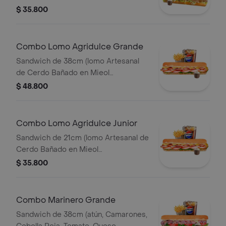
Lechón, Queso Mozzarella, Lechuga y
$ 35.800
Salsa de Ajo) Papa Francesa 140gr
Pet400ml.
Combo Lomo Agridulce Grande
Sandwich de 38cm (lomo Artesanal
de Cerdo Bañado en Mieol
Mostaza,queso
$ 48.800
Amarillo,tocineta,lechuga y Salsa de
Ajo) Papa Francesa 140gr Pet400ml.
Combo Lomo Agridulce Junior
Sandwich de 21cm (lomo Artesanal de
Cerdo Bañado en Mieol
Mostaza,queso
$ 35.800
Amarillo,tocineta,lechuga y Salsa de
Ajo) Papa Francesa 140gr Pet400ml.
Combo Marinero Grande
Sandwich de 38cm (atún, Camarones,