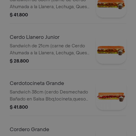
Ahumada a la Llanera, Lechuga, Queso
Mozzarella y Salsa de Ajo).
$ 41.800
Cerdo Llanero Junior
Sandwich de 21cm (carne de Cerdo
Ahumada a la Llanera, Lechuga, Queso
Mozzarella y Salsa de Ajo).
$ 28.800
Cerdotocineta Grande
Sandwich 38cm (cerdo Desmechado
Bañado en Salsa Bbq,tocineta,queso
Mozzarella,tomate,lechuga y Salsa de
$ 41.800
Ajo).
Cordero Grande