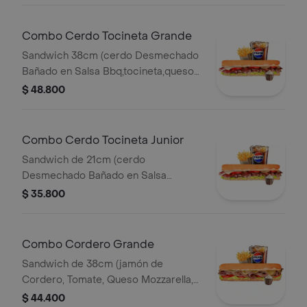
Combo Cerdo Tocineta Grande
Sandwich 38cm (cerdo Desmechado
Bañado en Salsa Bbq,tocineta,queso
Mozzarella,tomate,lechuga y Salsa de
$ 48.800
Ajo) Papa Francesa 140gr Pet400ml.
Combo Cerdo Tocineta Junior
Sandwich de 21cm (cerdo
Desmechado Bañado en Salsa
Bbq,tocineta,queso
$ 35.800
Mozzarella,tomate,lechuga y Salsa de
Ajo) Papa Francesa 140gr Pet400ml.
Combo Cordero Grande
Sandwich de 38cm (jamón de
Cordero, Tomate, Queso Mozzarella,
Lechuga y Salsa de Ajo) Papa
$ 44.400