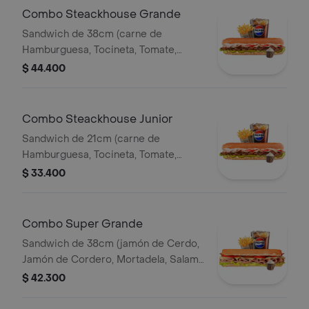
Pet400ml.
Combo Steackhouse Grande
Sandwich de 38cm (carne de
Hamburguesa, Tocineta, Tomate,
Lechuga, Pepinillos, Queso Mozzarella
$ 44.400
y Salsa de Ajo) Papa Francesa 140gr
Pet400ml.
Combo Steackhouse Junior
Sandwich de 21cm (carne de
Hamburguesa, Tocineta, Tomate,
Lechuga, Pepinillos, Queso Mozzarella
$ 33.400
y Salsa de Ajo) Papa Francesa 140gr
Pet400ml.
Combo Super Grande
Sandwich de 38cm (jamón de Cerdo,
Jamón de Cordero, Mortadela, Salami
Ahumado, Queso Mozzarella, Tomate,
$ 42.300
Lechuga y Salsa de Ajo) Papa
Francesa 140gr Pet400ml.