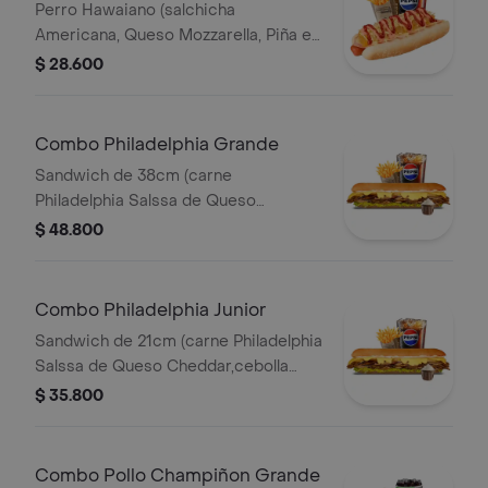
Perro Hawaiano (salchicha
Americana, Queso Mozzarella, Piña en
Trozos, Jamón, Papitas Chips
$ 28.600
Trituradas, Salsa Roja y Salsa Rosada)
Papas 140gr Pet 400ml.
Combo Philadelphia Grande
Sandwich de 38cm (carne
Philadelphia Salssa de Queso
Cheddar,cebolla Caramelizada,queso
$ 48.800
Amarillo,lechuga Fresca y Salsa de
Ajo) Papa Francesa 140gr Pet400ml.
Combo Philadelphia Junior
Sandwich de 21cm (carne Philadelphia
Salssa de Queso Cheddar,cebolla
Caramelizada,queso Amarillo,lechuga
$ 35.800
Fresca y Salsa de Ajo) Papa Francesa
140gr Pet400ml.
Combo Pollo Champiñon Grande