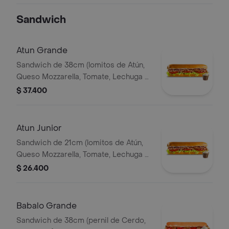
Ajo) Papa Francesa 140gr Pet400ml.
Sandwich
Atun Grande
Sandwich de 38cm (lomitos de Atún,
Queso Mozzarella, Tomate, Lechuga y
Mayonesa Real)
$ 37.400
Atun Junior
Sandwich de 21cm (lomitos de Atún,
Queso Mozzarella, Tomate, Lechuga y
Mayonesa Real)
$ 26.400
Babalo Grande
Sandwich de 38cm (pernil de Cerdo,