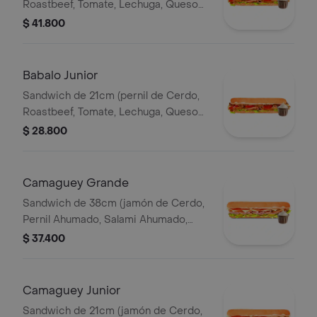
Roastbeef, Tomate, Lechuga, Queso
Mozzarella, Salsa BBQ y Salsa de Ajo)
$ 41.800
Babalo Junior
Sandwich de 21cm (pernil de Cerdo,
Roastbeef, Tomate, Lechuga, Queso
Mozzarella, Salsa BBQ y Salsa de Ajo).
$ 28.800
Camaguey Grande
Sandwich de 38cm (jamón de Cerdo,
Pernil Ahumado, Salami Ahumado,
Tomate, Pepinillos Agridulces, Queso
$ 37.400
Mozzarella).
Camaguey Junior
Sandwich de 21cm (jamón de Cerdo,