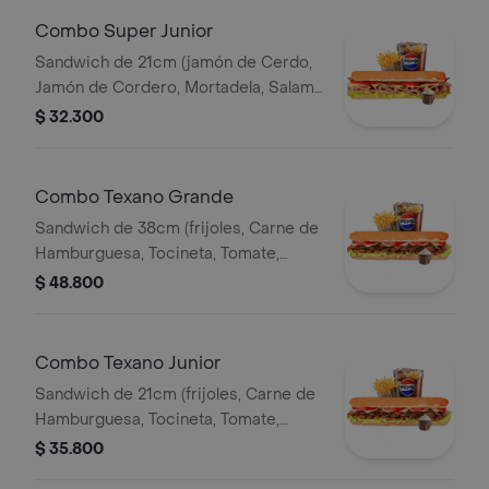
Combo Super Junior
Sandwich de 21cm (jamón de Cerdo,
Jamón de Cordero, Mortadela, Salami
Ahumado, Queso Mozzarella, Tomate,
$ 32.300
Lechuga y Salsa de Ajo) Papa
Francesa 140gr Pet400ml.
Combo Texano Grande
Sandwich de 38cm (frijoles, Carne de
Hamburguesa, Tocineta, Tomate,
Lechuga, Queso Mozzarella y Salsa de
$ 48.800
Ajo) Papa Francesa 140gr Pet400ml.
Combo Texano Junior
Sandwich de 21cm (frijoles, Carne de
Hamburguesa, Tocineta, Tomate,
Lechuga, Queso Mozzarella y Salsa de
$ 35.800
Ajo) Papa Francesa 140gr Pet400ml.