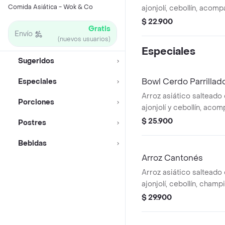
Comida Asiática - Wok & Co
ajonjolí, cebollín, acom
a elección y vegetales o
$ 22.900
Gratis
Envío
(nuevos usuarios)
Especiales
Sugeridos
Bowl Cerdo Parrillad
Especiales
Arroz asiático salteado 
Porciones
ajonjolí y cebollín, ac
parrillado agridulce y z
$ 25.900
Postres
Bebidas
Arroz Cantonés
Arroz asiático salteado 
ajonjolí, cebollín, champ
acompañado de pollo par
$ 29.900
vegetales orientales al 