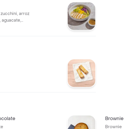
zucchini, arroz
, aguacate,
arrillado y
ocolate
Brownie
te
Brownie