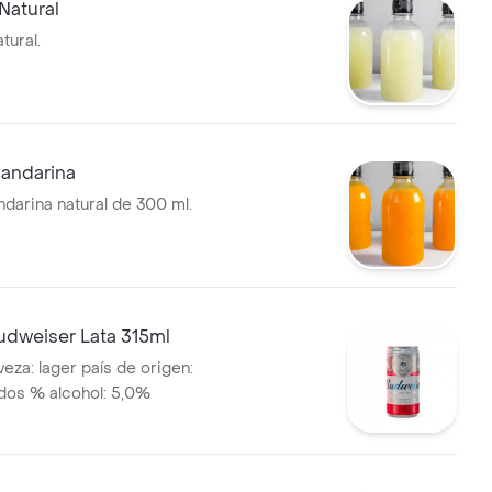
Natural
tural.
andarina
darina natural de 300 ml.
udweiser Lata 315ml
eza: lager país de origen:
dos % alcohol: 5,0%