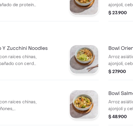
pañado de proteína
ajonjolí, ce
rientales al wok.
a elección y
$ 23.900
o Y Zucchini Noodles
Bowl Orie
con raíces chinas,
Arroz asiáti
ompañado con cerdo
ajonjolí, ce
ucchini noodles.
camarones c
$ 27.900
mango.
Bowl Salmó
con raíces chinas,
Arroz asiáti
iñones,
ajonjolí y 
rillado y
salmón teriy
$ 48.900
wok.
wok.