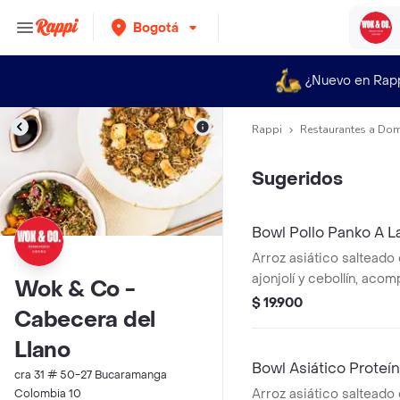
Bogotá
¿Nuevo en Rap
Rappi
Restaurantes a Dom
Sugeridos
Bowl Pollo Panko A L
Arroz asiático salteado 
ajonjolí y cebollín, aco
Wok & Co -
panko con salsa de nara
$ 19.900
Cabecera del
Llano
Bowl Asiático Proteí
cra 31 # 50-27 Bucaramanga
Arroz asiático salteado 
Colombia 10