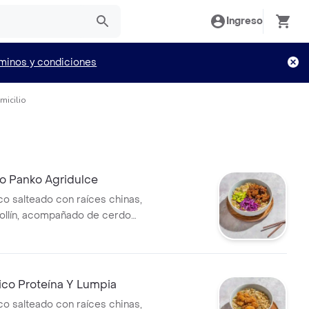
Ingreso
minos y condiciones
micilio
o Panko Agridulce
co salteado con raíces chinas,
ebollín, acompañado de cerdo
a oriental, edamame y repollo.
ico Proteína Y Lumpia
co salteado con raíces chinas,