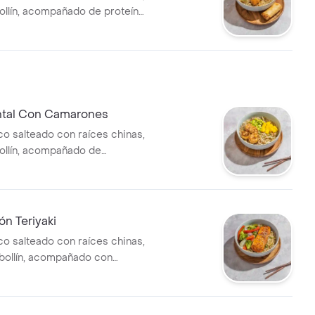
bollín, acompañado de proteína
 lumpia.
ntal Con Camarones
co salteado con raíces chinas,
bollín, acompañado de
hilli garlic, edamame y
n Teriyaki
co salteado con raíces chinas,
cebollín, acompañado con
aki y vegetales orientales al