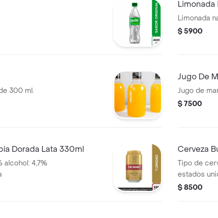
Limonada 
Limonada na
$ 5900
Jugo De M
 de 300 ml.
Jugo de man
$ 7500
ia Dorada Lata 330ml
Cerveza B
% alcohol: 4,7%
Tipo de cerv
a
estados uni
$ 8500