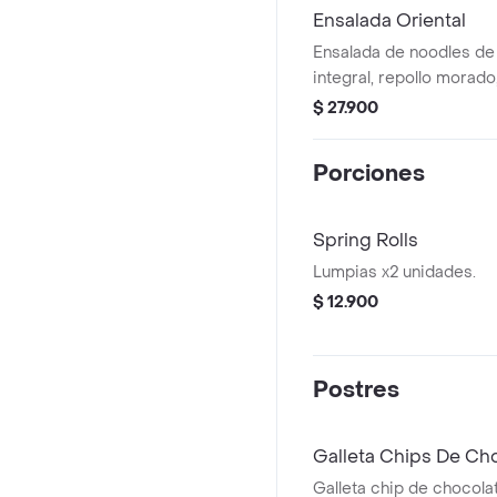
Ensalada Oriental
Ensalada de noodles de 
integral, repollo morado
mango, edamame, pollo p
$ 27.900
vinagreta oriental.
Porciones
Spring Rolls
Lumpias x2 unidades.
$ 12.900
Postres
Galleta Chips De Ch
Galleta chip de chocola