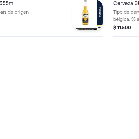
 355ml
Cerveza St
país de origen:
Tipo de cerv
bélgica. % 
$ 11.500