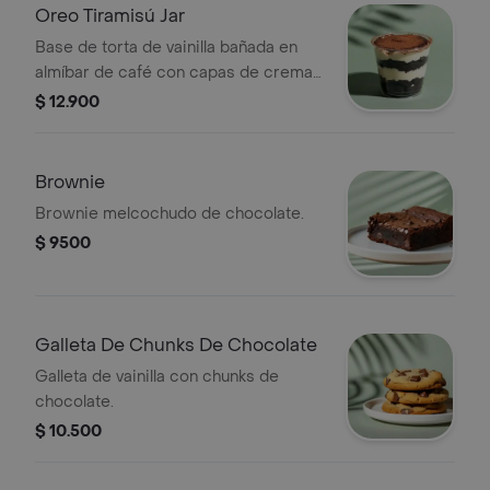
Oreo Tiramisú Jar
Base de torta de vainilla bañada en
almíbar de café con capas de crema
y oreo triturada.
$ 12.900
Brownie
Brownie melcochudo de chocolate.
$ 9500
Galleta De Chunks De Chocolate
Galleta de vainilla con chunks de
chocolate.
$ 10.500