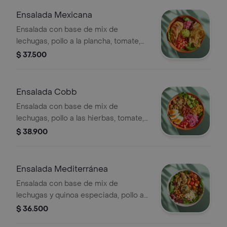
Ensalada Mexicana
Ensalada con base de mix de
lechugas, pollo a la plancha, tomate,
cebolla encurtida, totopos,
$ 37.500
guacamole, cilantro y vinagreta a
elección.
Ensalada Cobb
Ensalada con base de mix de
lechugas, pollo a las hierbas, tomate,
huevo duro, tocineta, aguacate,
$ 38.900
cebolla encurtida, maíz tierno y
vinagreta a elección.
Ensalada Mediterránea
Ensalada con base de mix de
lechugas y quinoa especiada, pollo a
las hierbas, tomate cherry, queso feta,
$ 36.500
dip de berenjena, garbanzos