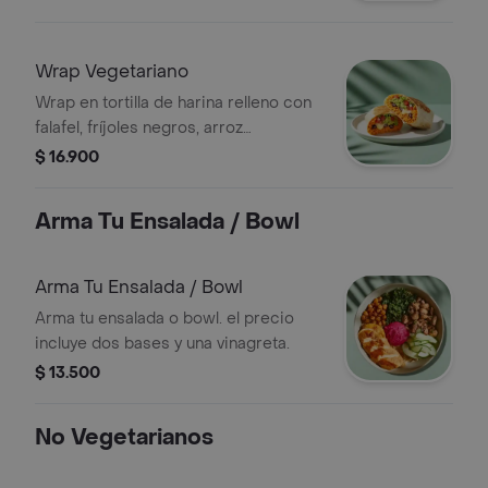
aguacate, dip de remolacha y
vinagreta a elección.
Wrap Vegetariano
Wrap en tortilla de harina relleno con
falafel, fríjoles negros, arroz
achiotado, queso mozzarella, pico de
$ 16.900
gallo, lechuga, guacamole, totopos
triturados y salsa verde.
Arma Tu Ensalada / Bowl
Arma Tu Ensalada / Bowl
Arma tu ensalada o bowl. el precio
incluye dos bases y una vinagreta.
$ 13.500
No Vegetarianos