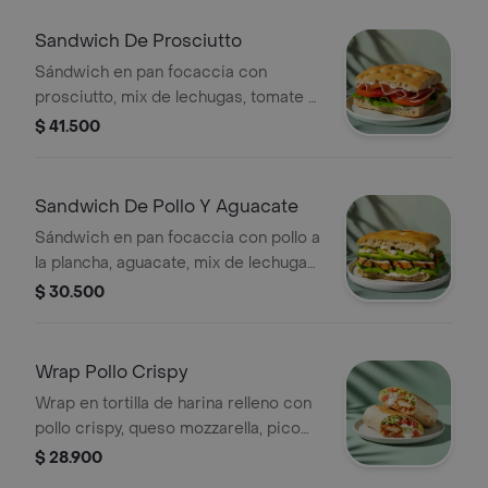
crocantes y vinagreta a elección.
Sandwich De Prosciutto
Sándwich en pan focaccia con
prosciutto, mix de lechugas, tomate y
mayonesa de ajo.
$ 41.500
Sandwich De Pollo Y Aguacate
Sándwich en pan focaccia con pollo a
la plancha, aguacate, mix de lechugas
y mayonesa de ajo.
$ 30.500
Wrap Pollo Crispy
Wrap en tortilla de harina relleno con
pollo crispy, queso mozzarella, pico
de gallo, lechuga y salsa ranch.
$ 28.900