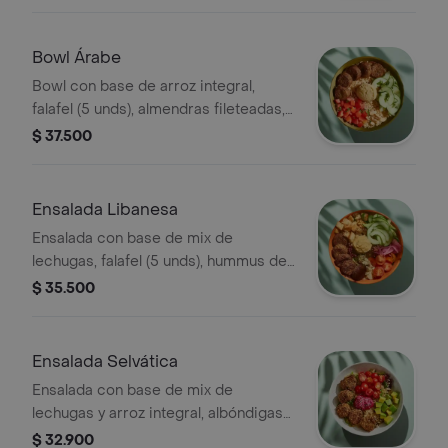
Bowl Árabe
Bowl con base de arroz integral,
falafel (5 unds), almendras fileteadas,
tomate, pepino, hummus y perejil.
$ 37.500
Ensalada Libanesa
Ensalada con base de mix de
lechugas, falafel (5 unds), hummus de
garbanzo, queso feta, tomate cherry,
$ 35.500
pepino, crutones, cebolla encurtida y
vinagreta e elección.
Ensalada Selvática
Ensalada con base de mix de
lechugas y arroz integral, albóndigas
de berenjena (5 unds), tomate cherry,
$ 32.900