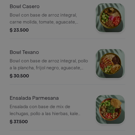
Bowl Casero
Bowl con base de arroz integral,
carne molida, tomate, aguacate,
cebolla encurtida, brócoli rostizado y
$ 23.500
cilantro.
Bowl Texano
Bowl con base de arroz integral, pollo
a la plancha, frijol negro, aguacate,
pico de gallo y totopos.
$ 30.500
Ensalada Parmesana
Ensalada con base de mix de
lechugas, pollo a las hierbas, kale
picado, tomate, aguacate, galletas de
$ 37.500
parmesano, crutones y vinagreta a
elección.