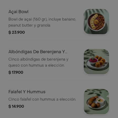
Açai Bowl
Bowl de açai (160 gr), incluye banano,
peanut butter y granola.
$ 23.900
Albóndigas De Berenjena Y
Hummus
Cinco albóndigas de berenjena y
queso con hummus a elección.
$ 17.900
Falafel Y Hummus
Cinco falafel con hummus a elección.
$ 14.900