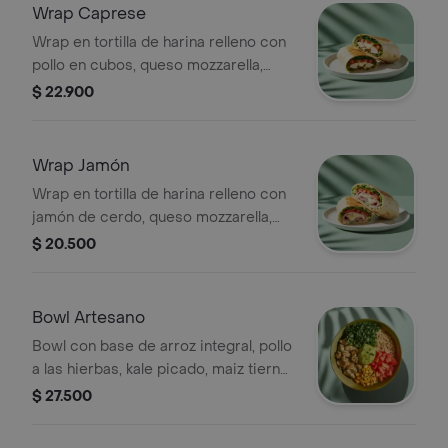
Wrap Caprese
Wrap en tortilla de harina relleno con
pollo en cubos, queso mozzarella,
tomate, espinaca y pesto.
$ 22.900
Wrap Jamón
Wrap en tortilla de harina relleno con
jamón de cerdo, queso mozzarella,
lechuga, tomate y alioli.
$ 20.500
Bowl Artesano
Bowl con base de arroz integral, pollo
a las hierbas, kale picado, maiz tierno,
tomate, guacamole y cilantro.
$ 27.500