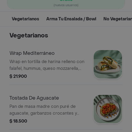
(nuevos usuarios)
Vegetarianos
Arma Tu Ensalada / Bowl
No Vegetaria
Vegetarianos
Wrap Mediterráneo
Wrap en tortilla de harina relleno con
falafel, hummus, queso mozzarella,
queso feta, espinaca, pepino, cebolla
$ 21.900
morada y alioli.
Tostada De Aguacate
Pan de masa madre con puré de
aguacate, garbanzos crocantes y
tomates cherry.
$ 18.500