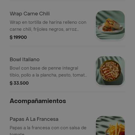
Wrap Carne Chili
Wrap en tortilla de harina relleno con
carne chili, fríjoles negros, arroz
achiotado, queso mozzarella, pico de
$ 19.900
gallo, lechuga, guacamole y salsa
verde.
Bowl Italiano
Bowl con base de penne integral
tibio, pollo a la plancha, pesto, tomate
y queso feta.
$ 33.500
Acompañamientos
Papas A La Francesa
Papas a la francesa con con salsa de
tomate.