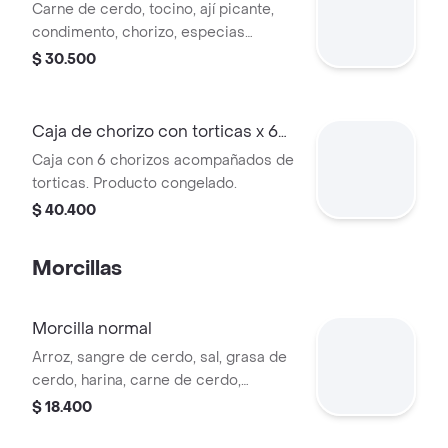
Carne de cerdo, tocino, ají picante,
condimento, chorizo, especias
naturales y sal, 5 pz.
$ 30.500
Caja de chorizo con torticas x 6
und
Caja con 6 chorizos acompañados de
torticas. Producto congelado.
$ 40.400
Morcillas
Morcilla normal
Arroz, sangre de cerdo, sal, grasa de
cerdo, harina, carne de cerdo,
especias, conservantes, madeja
$ 18.400
artificial, 500 gr.