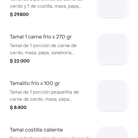
cerdo y 1 de costilla, masa, papa,
zanahoria, habichuela y tocino.
$ 29.800
Tamal 1 carne frio x 270 gr
Tamal de 1 porción de carne de
cerdo, masa, papa, zanahoria,
habichuela y tocino.
$ 22.000
Tamalito frio x 100 gr
Tamal de 1 porción pequeñita de
carne de cerdo, masa, papa,
zanahoria, habichuela y tocino.
$ 8.400
Tamal costilla caliente