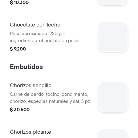
leche.
$ 10.300
Chocolate con leche
Peso aproximado: 250 g -
ingredientes: chocolate en polvo,
canela, leche, azucar.
$ 9.200
Embutidos
Chorizos sencillo
Carne de cerdo, tocino, condimento,
chorizo, especias naturales y sal, 5 pz.
$ 30.500
Chorizos picante