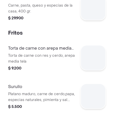
Carne, pasta, queso y especias de la
casa, 400 gr.
$ 29.900
Fritos
Torta de carne con arepa media
tela
Torta de carne con res y cerdo, arepa
media tela
$ 9.200
Surullo
Platano maduro, carne de cerdo,papa,
especias naturales, pimienta y sal.
peso aprox 85 g.
$ 5.500