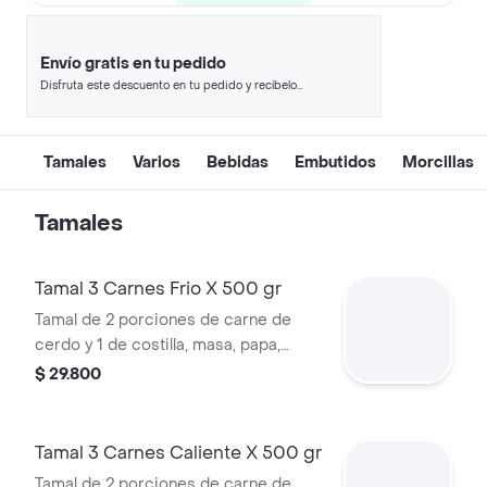
Envío gratis en tu pedido
Disfruta este descuento en tu pedido y recíbelo
en minutos.
Tamales
Varios
Bebidas
Embutidos
Morcillas
Tamales
Tamal 3 Carnes Frio X 500 gr
Tamal de 2 porciones de carne de
cerdo y 1 de costilla, masa, papa,
zanahoria, habichuela y tocino.
$ 29.800
Tamal 3 Carnes Caliente X 500 gr
Tamal de 2 porciones de carne de