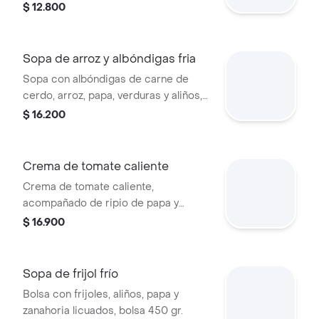
$ 12.800
Sopa de arroz y albóndigas fria
Sopa con albóndigas de carne de
cerdo, arroz, papa, verduras y aliños,
450 gr.
$ 16.200
Crema de tomate caliente
Crema de tomate caliente,
acompañado de ripio de papa y
crema de leche 450 gr.
$ 16.900
Sopa de frijol frío
Bolsa con frijoles, aliños, papa y
zanahoria licuados, bolsa 450 gr.