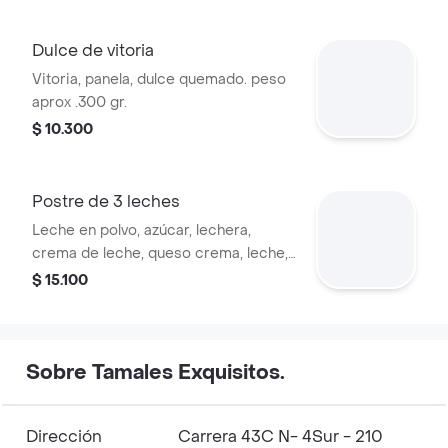
Dulce de vitoria
Vitoria, panela, dulce quemado. peso
aprox .300 gr.
$ 10.300
Postre de 3 leches
Leche en polvo, azúcar, lechera,
crema de leche, queso crema, leche,
leche condensada, pasas. 250 g
$ 15.100
aproximadamente.
Sobre Tamales Exquisitos.
Dirección
Carrera 43C N- 4Sur - 210