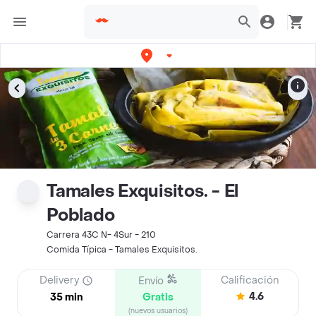
Tamales Exquisitos. - El
Poblado
Carrera 43C N- 4Sur - 210
Comida Típica - Tamales Exquisitos.
Delivery
Calificación
Envío
4.6
35 min
Gratis
(nuevos usuarios)