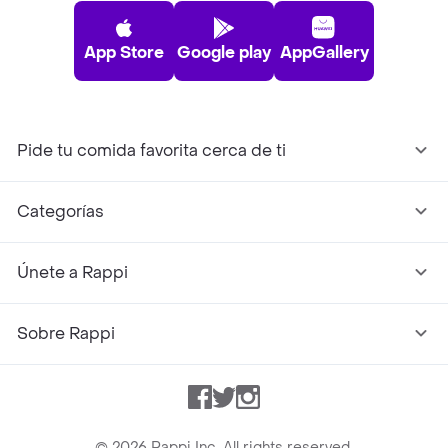
App Store
Google play
AppGallery
Pide tu comida favorita cerca de ti
Categorías
Únete a Rappi
Sobre Rappi
Facebook
Twitter
Instagram
©
2026
Rappi Inc. All rights reserved.