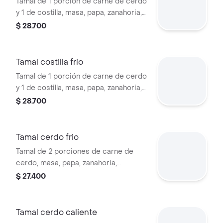
Tamal de 1 porción de carne de cerdo
y 1 de costilla, masa, papa, zanahoria,
habichuela y tocino, 360 gr.
$ 28.700
Tamal costilla frío
Tamal de 1 porción de carne de cerdo
y 1 de costilla, masa, papa, zanahoria,
habichuela y tocino, 360 gr.
$ 28.700
Tamal cerdo frio
Tamal de 2 porciones de carne de
cerdo, masa, papa, zanahoria,
habichuela y tocino, 360 gr.
$ 27.400
Tamal cerdo caliente