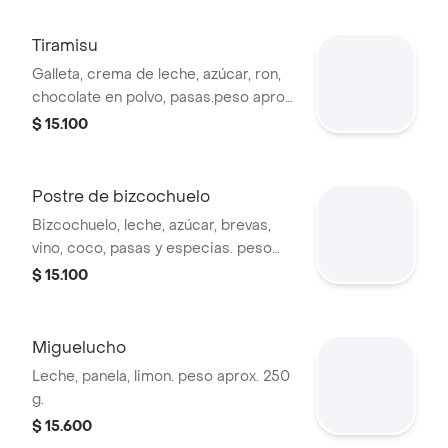
Tiramisu
Galleta, crema de leche, azúcar, ron,
chocolate en polvo, pasas.peso aprox.
190 g.
$ 15.100
Postre de bizcochuelo
Bizcochuelo, leche, azúcar, brevas,
vino, coco, pasas y especias. peso
aprox. .230 g.
$ 15.100
Miguelucho
Leche, panela, limon. peso aprox. 250
g.
$ 15.600