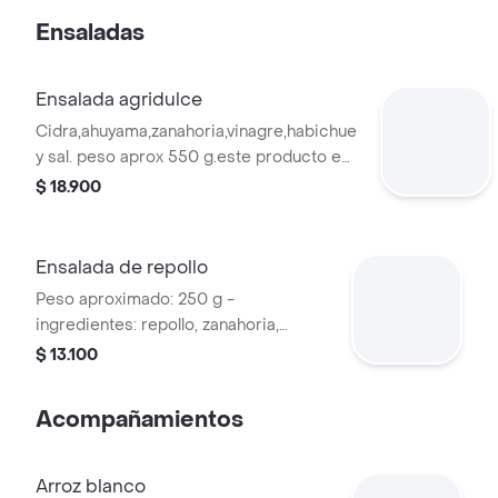
Ensaladas
Ensalada agridulce
Cidra,ahuyama,zanahoria,vinagre,habichuela,pimenton,cebolla
y sal. peso aprox 550 g.este producto es
ideal para acompañar tus almuerzos
$ 18.900
familiares.
Ensalada de repollo
Peso aproximado: 250 g -
ingredientes: repollo, zanahoria,
mayonesa, miel, sal.
$ 13.100
Acompañamientos
Arroz blanco