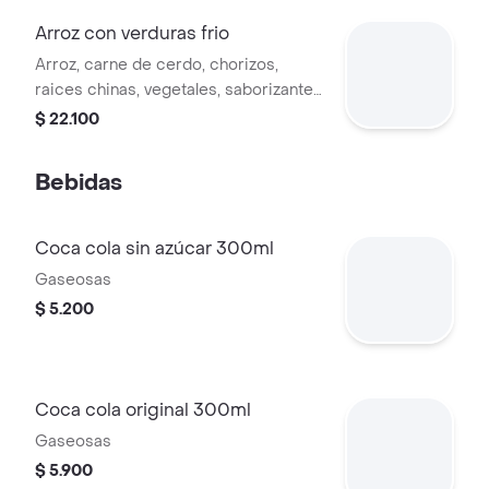
Arroz con verduras frio
Arroz, carne de cerdo, chorizos,
raices chinas, vegetales, saborizantes
naturales. peso aproxim. 500 g.
$ 22.100
Bebidas
Coca cola sin azúcar 300ml
Gaseosas
$ 5.200
Coca cola original 300ml
Gaseosas
$ 5.900