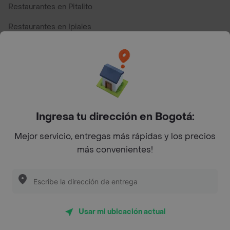
Restaurantes en Pitalito
Restaurantes en Ipiales
Restaurantes en San Andres
Restaurantes cerca de mi para pedir Comida a Domicilio -
Top Marcas y Cadenas de Restaurantes
Ingresa tu dirección en Bogotá:
Encuéntranos en estos países
Mejor servicio, entregas más rápidas y los precios
más convenientes!
App Store
Google play
AppGallery
Usar mi ubicación actual