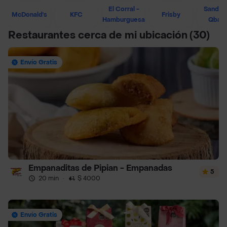
El Corral -
Sandwi
McDonald's
KFC
Frisby
Hamburguesa
Qban
Restaurantes cerca de mi ubicación
(30)
Envío Gratis
Empanaditas de Pipian - Empanadas
5
20 min
·
$ 4000
Envío Gratis