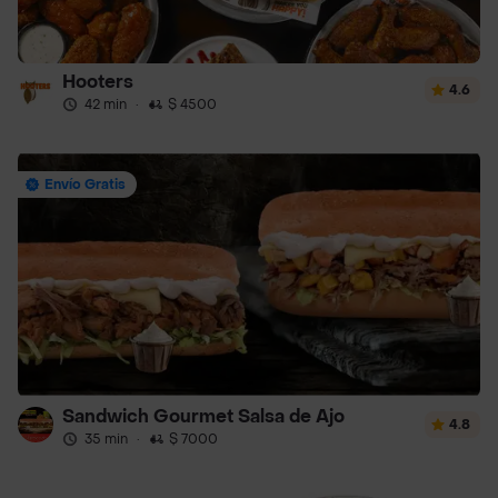
Hooters
4.6
42 min
·
$ 4500
Envío Gratis
Sandwich Gourmet Salsa de Ajo
4.8
35 min
·
$ 7000