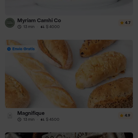
Myriam Camhi Co
4.7
13 min
·
$ 4000
Envío Gratis
Magnifique
4.9
13 min
·
$ 4500