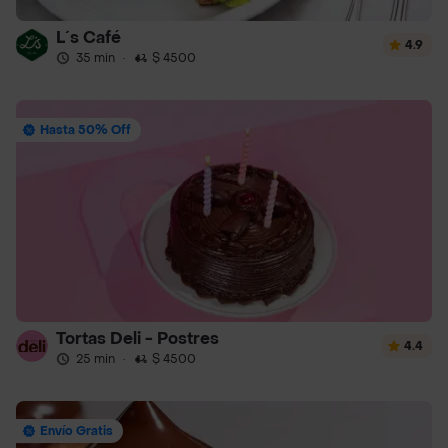
L´s Café
4.9
35 min
·
$ 4500
Hasta 50% Off
Tortas Deli - Postres
4.4
25 min
·
$ 4500
Envío Gratis