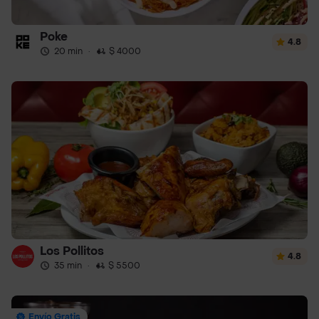
Poke
4.8
20 min
·
$ 4000
Los Pollitos
4.8
35 min
·
$ 5500
Envío Gratis