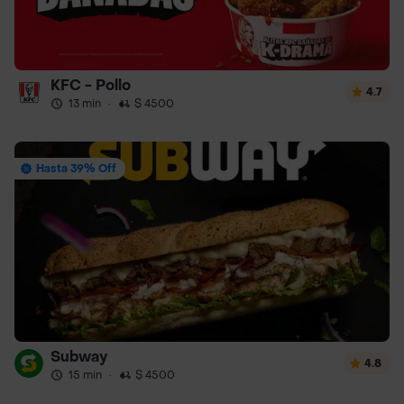
KFC - Pollo
4.7
13 min
·
$ 4500
Hasta 39% Off
Subway
4.8
15 min
·
$ 4500