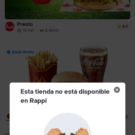
Presto
4.7
15 min
·
$ 4500
Envío Gratis
Esta tienda no está disponible
en Rappi
McDonald's
4.7
13 min
·
$ 3500