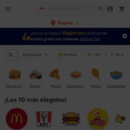
Bogotá
Regístrate
¿Nuevo en Rappi?
y disfruta de
envíos gratis por semanas
Aplican TyC
Relevancia
Promos
+ 4.5
35 mins
Hamburguesa
Sushi
Pizza
Salchipapas
Pollo
Saludable
¡Los 10 más elegidos!