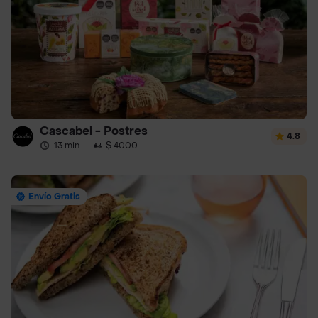
Cascabel - Postres
4.8
13 min
·
$ 4000
Envío Gratis