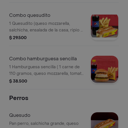
gaseosa 250 ml.
Combo quesudito
1 Quesudito (queso mozzarella,
salchicha, ensalada de la casa, ripio y
salsas). acompañado de papas a la
$ 29.500
francesa y gaseosa 250 ml.
Combo hamburguesa sencilla
1 Hamburguesa sencilla ( 1 carne de
110 gramos, queso mozzarella, tomate
y salsas). acompañado de papas a la
$ 38.500
francesa y gaseosa 250 ml.
Perros
Quesudo
Pan perro, salchicha grande, queso