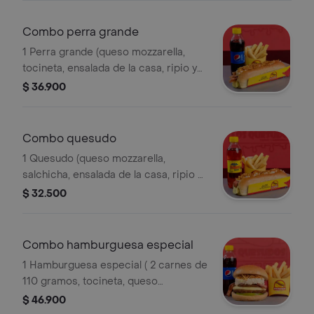
Combo perra grande
1 Perra grande (queso mozzarella,
tocineta, ensalada de la casa, ripio y
salsas). acompañado de papas a la
$ 36.900
francesa y gaseosa 250 ml.
Combo quesudo
1 Quesudo (queso mozzarella,
salchicha, ensalada de la casa, ripio y
salsas). acompañado de papas a la
$ 32.500
francesa y gaseosa 250 ml.
Combo hamburguesa especial
1 Hamburguesa especial ( 2 carnes de
110 gramos, tocineta, queso
mozzarella, tomate y salsas).
$ 46.900
acompañado de papas a la francesa y