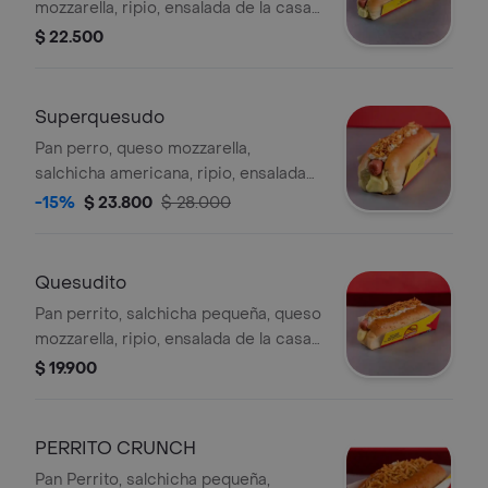
mozzarella, ripio, ensalada de la casa
y guarniciones al gusto. .
$ 22.500
Superquesudo
Pan perro, queso mozzarella,
salchicha americana, ripio, ensalada
de la casa y guarniciones al gusto. .
-15%
$ 23.800
$ 28.000
Quesudito
Pan perrito, salchicha pequeña, queso
mozzarella, ripio, ensalada de la casa
y guarniciones al gusto.
$ 19.900
PERRITO CRUNCH
Pan Perrito, salchicha pequeña,