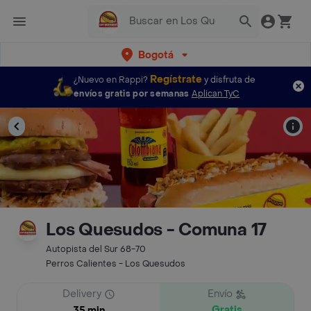
Bogotá
Regístrate
¿Nuevo en Rappi?
y disfruta de
envíos gratis por semanas
Aplican TyC
Los Quesudos - Comuna 17
Autopista del Sur 68-70
Perros Calientes - Los Quesudos
Delivery
Envío
Gratis
35 min