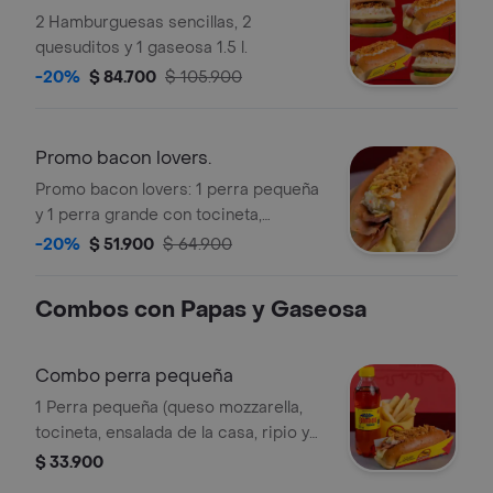
2 Hamburguesas sencillas, 2
quesuditos y 1 gaseosa 1.5 l.
-20%
$ 84.700
$ 105.900
Promo bacon lovers.
Promo bacon lovers: 1 perra pequeña
y 1 perra grande con tocineta,
ensalada y papas trituradas.
-20%
$ 51.900
$ 64.900
Combos con Papas y Gaseosa
Combo perra pequeña
1 Perra pequeña (queso mozzarella,
tocineta, ensalada de la casa, ripio y
salsas). acompañado de papas a la
$ 33.900
francesa y gaseosa 250 ml.