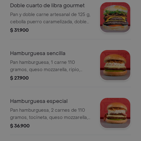
Doble cuarto de libra gourmet
Pan y doble carne artesanal de 125 g,
cebolla puerro caramelizada, doble
queso cheddar, tocineta, tomate.
$ 31.900
lechuga y salsa de ajo. podrás
adicionarle salsa guacamole, de
tocineta o tártara.
Hamburguesa sencilla
Pan hamburguesa, 1 carne 110
gramos, queso mozzarella, ripio,
ensalada de la casa, tomate y
$ 27.900
guarniciones al gusto. .
Hamburguesa especial
Pan hamburguesa, 2 carnes de 110
gramos, tocineta, queso mozzarella,
ripio, ensalada de la casa, tomate y
$ 36.900
guarniciones al gusto. .