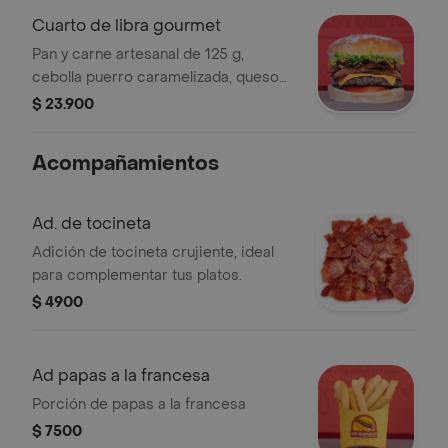
Cuarto de libra gourmet
Pan y carne artesanal de 125 g,
cebolla puerro caramelizada, queso
cheddar, tocineta, tomate, lechuga y
$ 23.900
salsa de ajo. podrás adicionarle salsa
guacamole, de tocineta o tártara.
Acompañamientos
Ad. de tocineta
Adición de tocineta crujiente, ideal
para complementar tus platos.
$ 4900
Ad papas a la francesa
Porción de papas a la francesa
$ 7500