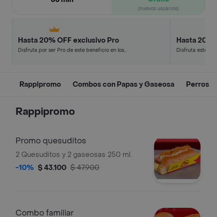
(nuevos usuarios)
Hasta 20% OFF exclusivo Pro
Hasta 20% 
Disfruta por ser Pro de este beneficio en los
Disfruta este de
restaurantes y tiendas más top.
en minutos.
Rappipromo
Combos con Papas y Gaseosa
Perros
Rappipromo
Promo quesuditos
2 Quesuditos y 2 gaseosas 250 ml.
-10%
$ 43.100
$ 47.900
Combo familiar