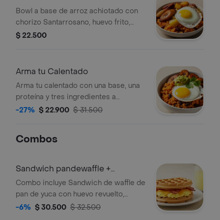
Bowl a base de arroz achiotado con
chorizo Santarrosano, huevo frito,
fríjol paisa, papa, madurito, y salsa
$ 22.500
criolla de la casa.
Arma tu Calentado
Arma tu calentado con una base, una
proteína y tres ingredientes a
elección.
-27%
$ 22.900
$ 31.500
Combos
Sandwich pandewaffle +
limonada
Combo incluye Sandwich de waffle de
pan de yuca con huevo revuelto,
queso cheddar, tocineta crocante y
-6%
$ 30.500
$ 32.500
maple syrup acompañado de