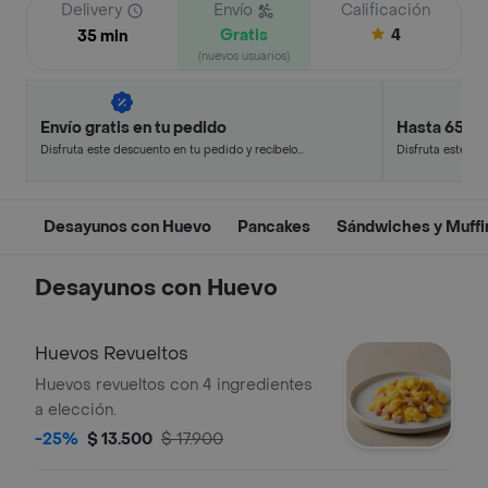
Delivery
Envío
Calificación
Gratis
4
35 min
(nuevos usuarios)
Envío gratis en tu pedido
Hasta 65% 
Disfruta este descuento en tu pedido y recíbelo
Disfruta este de
en minutos.
en minutos.
Desayunos con Huevo
Pancakes
Sándwiches y Muffi
Desayunos con Huevo
Huevos Revueltos
Huevos revueltos con 4 ingredientes
a elección.
-25%
$ 13.500
$ 17.900