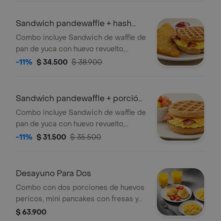
limonada
Sandwich pandewaffle + hash
brown
Combo incluye Sandwich de waffle de
pan de yuca con huevo revuelto,
queso cheddar, tocineta crocante y
-11%
$ 34.500
$ 38.900
maple syrup acompañado de hash
brown.
Sandwich pandewaffle + porción
de fruta
Combo incluye Sandwich de waffle de
pan de yuca con huevo revuelto,
queso cheddar, tocineta crocante y
-11%
$ 31.500
$ 35.500
maple syrup acompañado de porción
de fruta
Desayuno Para Dos
Combo con dos porciones de huevos
pericos, mini pancakes con fresas y
maple syrup y dos jugos de naranja.
$ 63.900