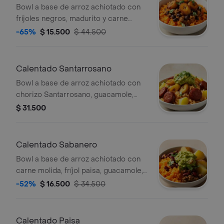
Bowl a base de arroz achiotado con
fríjoles negros, madurito y carne
molida. Recomendado con adición de
-65%
$ 15.500
$ 44.500
guacamole.
Calentado Santarrosano
Bowl a base de arroz achiotado con
chorizo Santarrosano, guacamole,
papa, madurito y un toque de cilantro.
$ 31.500
Calentado Sabanero
Bowl a base de arroz achiotado con
carne molida, fríjol paisa, guacamole,
papa y un toque de cilantro.
-52%
$ 16.500
$ 34.500
Calentado Paisa