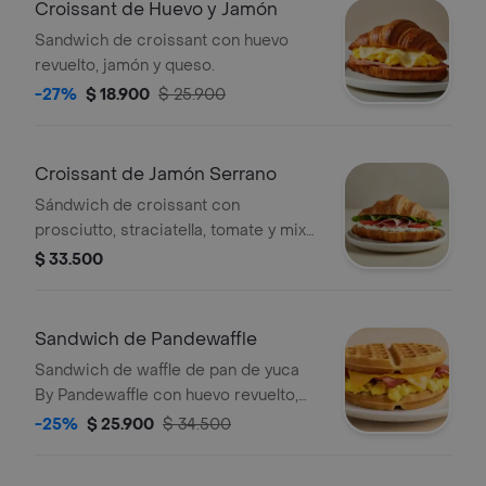
Croissant de Huevo y Jamón
Sandwich de croissant con huevo
revuelto, jamón y queso.
-27%
$ 18.900
$ 25.900
Croissant de Jamón Serrano
Sándwich de croissant con
prosciutto, straciatella, tomate y mix
de lechugas.
$ 33.500
Sandwich de Pandewaffle
Sandwich de waffle de pan de yuca
By Pandewaffle con huevo revuelto,
queso cheddar y tocineta crocante.
-25%
$ 25.900
$ 34.500