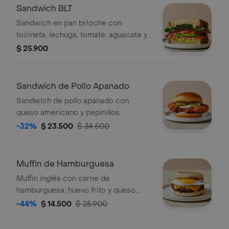
Sandwich BLT
Sandwich en pan brioche con
tocineta, lechuga, tomate, aguacate y
mayonesa picante.
$ 25.900
Sandwich de Pollo Apanado
Sandwich de pollo apanado con
queso americano y pepinillos.
-32%
$ 23.500
$ 34.500
Muffin de Hamburguesa
Muffin inglés con carne de
hamburguesa, huevo frito y queso
cheddar.
-44%
$ 14.500
$ 25.900