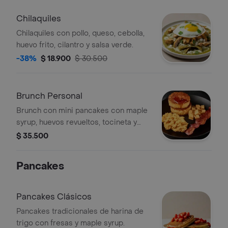
Chilaquiles
Chilaquiles con pollo, queso, cebolla,
huevo frito, cilantro y salsa verde.
-38%
$ 18.900
$ 30.500
Brunch Personal
Brunch con mini pancakes con maple
syrup, huevos revueltos, tocineta y
papas rostizadas.
$ 35.500
Pancakes
Pancakes Clásicos
Pancakes tradicionales de harina de
trigo con fresas y maple syrup.