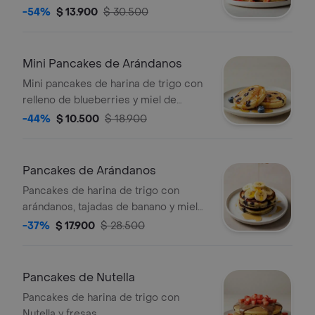
-54%
$ 13.900
$ 30.500
Mini Pancakes de Arándanos
Mini pancakes de harina de trigo con
relleno de blueberries y miel de
maple.
-44%
$ 10.500
$ 18.900
Pancakes de Arándanos
Pancakes de harina de trigo con
arándanos, tajadas de banano y miel
de maple.
-37%
$ 17.900
$ 28.500
Pancakes de Nutella
Pancakes de harina de trigo con
Nutella y fresas.