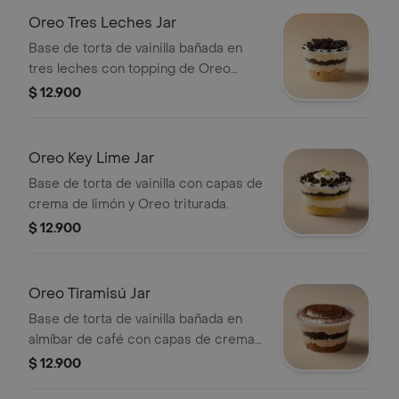
Oreo Tres Leches Jar
Base de torta de vainilla bañada en
tres leches con topping de Oreo
triturada.
$ 12.900
Oreo Key Lime Jar
Base de torta de vainilla con capas de
crema de limón y Oreo triturada.
$ 12.900
Oreo Tiramisú Jar
Base de torta de vainilla bañada en
almíbar de café con capas de crema
de tiramisú y Oreo.
$ 12.900