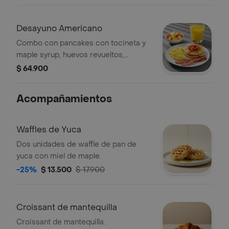
Desayuno Americano
Combo con pancakes con tocineta y
maple syrup, huevos revueltos,
porción de fruta y bebida a elección.
$ 64.900
Acompañamientos
Waffles de Yuca
Dos unidades de waffle de pan de
yuca con miel de maple.
-25%
$ 13.500
$ 17.900
Croissant de mantequilla
Croissant de mantequilla.