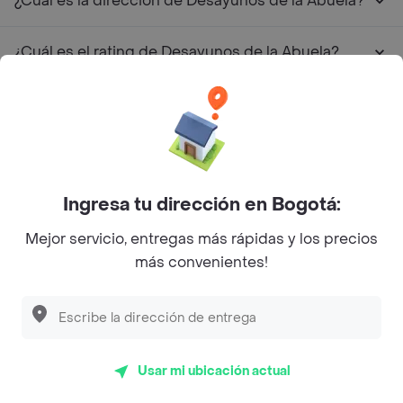
¿Cuál es la dirección de Desayunos de la Abuela?
¿Cuál es el rating de Desayunos de la Abuela?
¿Cuáles son las promociones de Desayunos de la
Abuela?
Restaurantes similares a Desayunos de la Abuela -
Comuna 19
Ingresa tu dirección en Bogotá:
Mejor servicio, entregas más rápidas y los precios
L´s Café
más convenientes!
Philippe
Baskin Robbins
La Cesta
Usar mi ubicación actual
Mercari - Postres