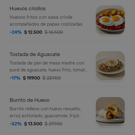
Huevos criollos
Huevos fritos con salsa criolla
acompañados de papas rostizadas.
-24%
$ 12.500
$ 16.500
Tostada de Aguacate
Tostada de pan de masa madre con
puré de aguacate, huevo frito, tomate
en cubos, quinoa crocante y queso
-17%
$ 19.900
$ 23.900
feta.
Burrito de Huevo
Burrito relleno con huevo revuelto,
arroz achiotado, guacamole, frijol
negro, pico de gallo, queso y salsa
-52%
$ 13.500
$ 27.900
verde.