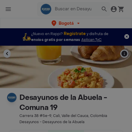
Bogotá
Regístrate
¿Nuevo en Rappi?
y disfruta de
envíos gratis por semanas
Aplican TyC
Desayunos de la Abuela -
Comuna 19
Carrera 38 #5e-9, Cali, Valle del Cauca, Colombia
Desayunos - Desayunos de la Abuela