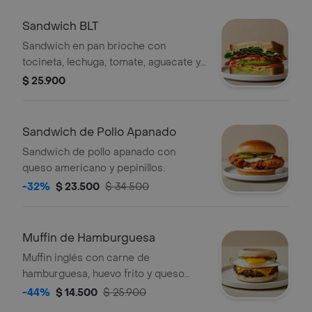
Sandwich BLT
Sandwich en pan brioche con
tocineta, lechuga, tomate, aguacate y
mayonesa picante.
$ 25.900
Sandwich de Pollo Apanado
Sandwich de pollo apanado con
queso americano y pepinillos.
-32%
$ 23.500
$ 34.500
Muffin de Hamburguesa
Muffin inglés con carne de
hamburguesa, huevo frito y queso
cheddar.
-44%
$ 14.500
$ 25.900