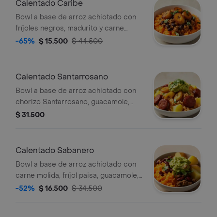
Calentado Caribe
Bowl a base de arroz achiotado con
fríjoles negros, madurito y carne
molida. Recomendado con adición de
-65%
$ 15.500
$ 44.500
guacamole.
Calentado Santarrosano
Bowl a base de arroz achiotado con
chorizo Santarrosano, guacamole,
papa, madurito y un toque de cilantro.
$ 31.500
Calentado Sabanero
Bowl a base de arroz achiotado con
carne molida, fríjol paisa, guacamole,
papa y un toque de cilantro.
-52%
$ 16.500
$ 34.500