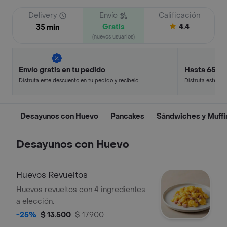
Delivery
Envío
Calificación
Gratis
4.4
35 min
(nuevos usuarios)
Envío gratis en tu pedido
Hasta 65% 
Disfruta este descuento en tu pedido y recíbelo
Disfruta este de
en minutos.
en minutos.
Desayunos con Huevo
Pancakes
Sándwiches y Muffi
Desayunos con Huevo
Huevos Revueltos
Huevos revueltos con 4 ingredientes
a elección.
-25%
$ 13.500
$ 17.900