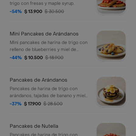
trigo con fresas y maple syrup.
-54%
$ 13.900
$ 30.500
Mini Pancakes de Arándanos
Mini pancakes de harina de trigo con
relleno de blueberries y miel de
maple.
-44%
$ 10.500
$ 18.900
Pancakes de Arándanos
Pancakes de harina de trigo con
arándanos, tajadas de banano y miel
de maple.
-37%
$ 17.900
$ 28.500
Pancakes de Nutella
Pancakes de harina de trigo con