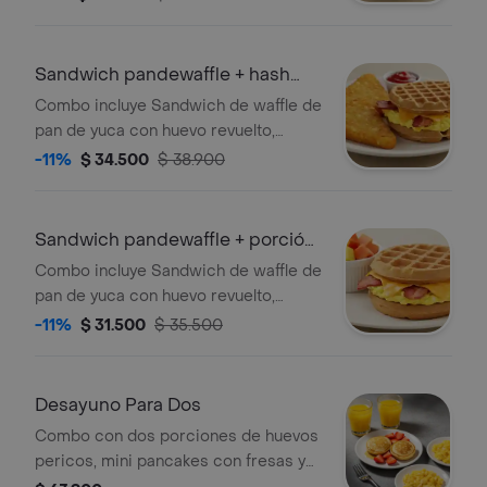
maple syrup acompañado de
limonada
Sandwich pandewaffle + hash
brown
Combo incluye Sandwich de waffle de
pan de yuca con huevo revuelto,
queso cheddar, tocineta crocante y
-11%
$ 34.500
$ 38.900
maple syrup acompañado de hash
brown.
Sandwich pandewaffle + porción
de fruta
Combo incluye Sandwich de waffle de
pan de yuca con huevo revuelto,
queso cheddar, tocineta crocante y
-11%
$ 31.500
$ 35.500
maple syrup acompañado de porción
de fruta
Desayuno Para Dos
Combo con dos porciones de huevos
pericos, mini pancakes con fresas y
maple syrup y dos jugos de naranja.