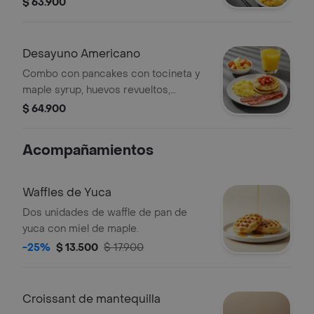
$ 63.900
Desayuno Americano
Combo con pancakes con tocineta y
maple syrup, huevos revueltos,
porción de fruta y bebida a elección.
$ 64.900
Acompañamientos
Waffles de Yuca
Dos unidades de waffle de pan de
yuca con miel de maple.
-25%
$ 13.500
$ 17.900
Croissant de mantequilla