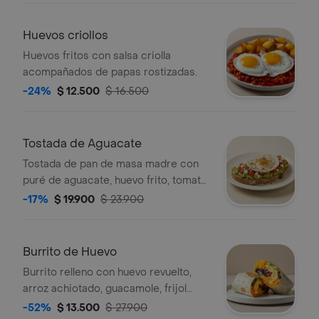
Huevos criollos
Huevos fritos con salsa criolla
acompañados de papas rostizadas.
-24%
$ 12.500
$ 16.500
Tostada de Aguacate
Tostada de pan de masa madre con
puré de aguacate, huevo frito, tomate
en cubos, quinoa crocante y queso
-17%
$ 19.900
$ 23.900
feta.
Burrito de Huevo
Burrito relleno con huevo revuelto,
arroz achiotado, guacamole, frijol
negro, pico de gallo, queso y salsa
-52%
$ 13.500
$ 27.900