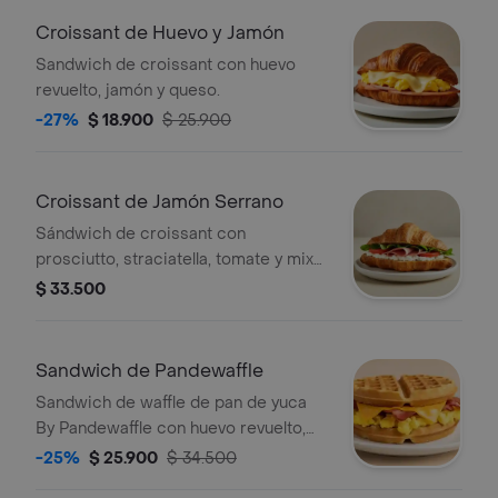
Croissant de Huevo y Jamón
Sandwich de croissant con huevo
revuelto, jamón y queso.
-27%
$ 18.900
$ 25.900
Croissant de Jamón Serrano
Sándwich de croissant con
prosciutto, straciatella, tomate y mix
de lechugas.
$ 33.500
Sandwich de Pandewaffle
Sandwich de waffle de pan de yuca
By Pandewaffle con huevo revuelto,
queso cheddar y tocineta crocante.
-25%
$ 25.900
$ 34.500