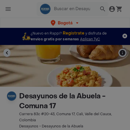
Bogotá
Regístrate
¿Nuevo en Rappi?
y disfruta de
envíos gratis por semanas
Aplican TyC
Desayunos de la Abuela -
Comuna 17
Carrera 83c #20-43, Comuna 17, Cali, Valle del Cauca,
Colombia
Desayunos - Desayunos de la Abuela