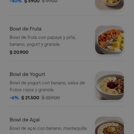
-40%
$ 5900
$ 9900
Bowl de Fruta
Bowl de fruta con papaya y piña,
banano, yogurt y granola.
$ 20.900
Bowl de Yogurt
Bowl de yogurt con banano, salsa de
frutos rojos y granola.
-6%
$ 21.500
$ 22.900
Bowl de Açai
Bowl de açai con banano, mantequilla