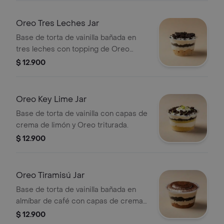
Oreo Tres Leches Jar
Base de torta de vainilla bañada en
tres leches con topping de Oreo
triturada.
$ 12.900
Oreo Key Lime Jar
Base de torta de vainilla con capas de
crema de limón y Oreo triturada.
$ 12.900
Oreo Tiramisú Jar
Base de torta de vainilla bañada en
almíbar de café con capas de crema
de tiramisú y Oreo.
$ 12.900