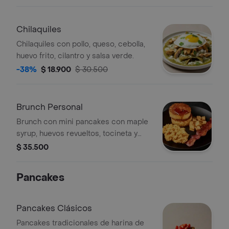
verde.
Chilaquiles
Chilaquiles con pollo, queso, cebolla,
huevo frito, cilantro y salsa verde.
-38%
$ 18.900
$ 30.500
Brunch Personal
Brunch con mini pancakes con maple
syrup, huevos revueltos, tocineta y
papas rostizadas.
$ 35.500
Pancakes
Pancakes Clásicos
Pancakes tradicionales de harina de