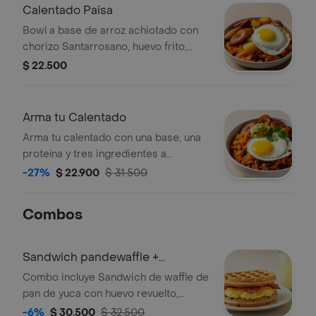
Calentado Paisa
Bowl a base de arroz achiotado con
chorizo Santarrosano, huevo frito,
fríjol paisa, papa, madurito, y salsa
$ 22.500
criolla de la casa.
Arma tu Calentado
Arma tu calentado con una base, una
proteína y tres ingredientes a
elección.
-27%
$ 22.900
$ 31.500
Combos
Sandwich pandewaffle +
limonada
Combo incluye Sandwich de waffle de
pan de yuca con huevo revuelto,
queso cheddar, tocineta crocante y
-6%
$ 30.500
$ 32.500