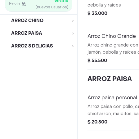
Gratis
Envío
cebolla y raíces
(nuevos usuarios)
$ 33.000
ARROZ CHINO
ARROZ PAISA
Arroz Chino Grande
Arroz chino grande con 
ARROZ 8 DELICIAS
jamón, cebolla y raíces 
huevo y salsa aparte.
$ 55.500
ARROZ PAISA
Arroz paisa personal
Arroz paisa con pollo, c
chicharrón, maicitos, s
$ 20.500