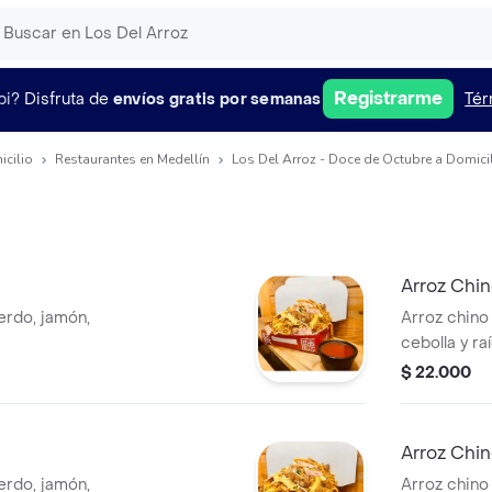
Registrarme
pi?
Disfruta de
envíos gratis por semanas
Tér
icilio
Restaurantes en Medellín
Los Del Arroz - Doce de Octubre a Domici
Arroz Chin
erdo, jamón,
Arroz chino 
cebolla y ra
$ 22.000
a
Arroz Chi
erdo, jamón,
Arroz chino