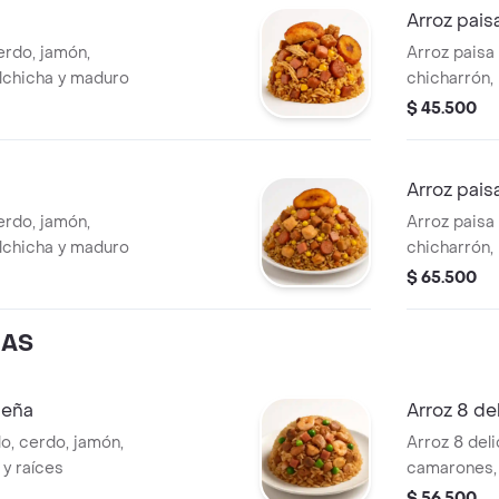
Arroz pai
erdo, jamón,
Arroz paisa 
alchicha y maduro
chicharrón,
$ 45.500
Arroz pai
erdo, jamón,
Arroz paisa 
alchicha y maduro
chicharrón,
$ 65.500
IAS
ueña
Arroz 8 de
lo, cerdo, jamón,
Arroz 8 deli
 y raíces
camarones, 
$ 56.500