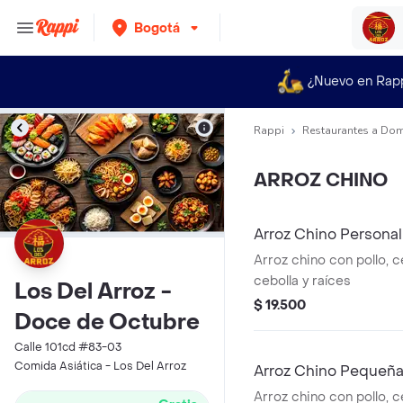
Bogotá
¿Nuevo en Rap
Rappi
Restaurantes a Dom
ARROZ CHINO
Arroz Chino Personal
Arroz chino con pollo, c
cebolla y raíces
Los Del Arroz -
$ 19.500
Doce de Octubre
Calle 101cd #83-03
Comida Asiática - Los Del Arroz
Arroz Chino Pequeñ
Arroz chino con pollo, c