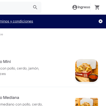
Ingreso
minos y condiciones
lio
o Mini
con pollo, cerdo, jamón,
íces
no Mediana
 mediano con pollo, cerdo,