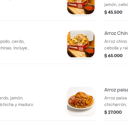
jamón, cebol
aparte.
$ 45.500
Arroz Chi
pollo, cerdo,
Arroz chino 
chinas. Incluye
cebolla y ra
$ 65.000
Arroz pais
erdo, jamón,
Arroz paisa 
alchicha y maduro
chicharrón,
$ 27.000