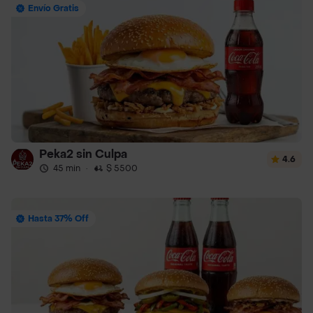
Envío Gratis
Peka2 sin Culpa
4.6
45 min
·
$ 5500
Hasta 37% Off