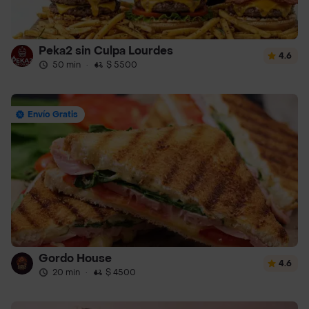
Peka2 sin Culpa Lourdes
4.6
50 min
·
$ 5500
Envío Gratis
Gordo House
4.6
20 min
·
$ 4500