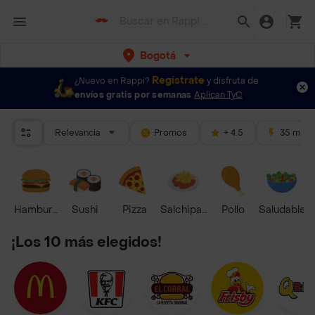
Bogotá
Regístrate
¿Nuevo en Rappi?
y disfruta de
envíos gratis por semanas
Aplican TyC
Relevancia
Promos
+ 4.5
35 mins
Hamburguesa
Sushi
Pizza
Salchipapas
Pollo
Saludable
¡Los 10 más elegidos!