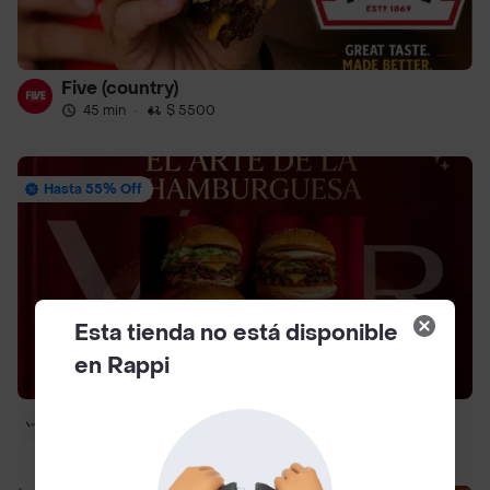
Five (country)
45 min
·
$ 5500
Hasta 55% Off
Esta tienda no está disponible
en Rappi
Vper.
40 min
·
$ 5500