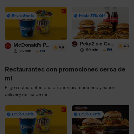
Envío Gratis
Hasta 37% Off
Peka2 sin Culpa Lourdes
McDonald's Postres
4.3
4.4
50 min
·
ENVÍO GRATIS
25 min
·
ENVÍO GRATIS
Restaurantes con promociones cerca de
mí
Elige restaurantes que ofrecen promociones y hacen
delivery cerca de mí
Envío Gratis
Envío Gratis