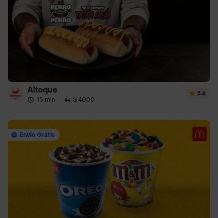
Altoque
3.6
15 min
·
$ 4000
Envío Gratis