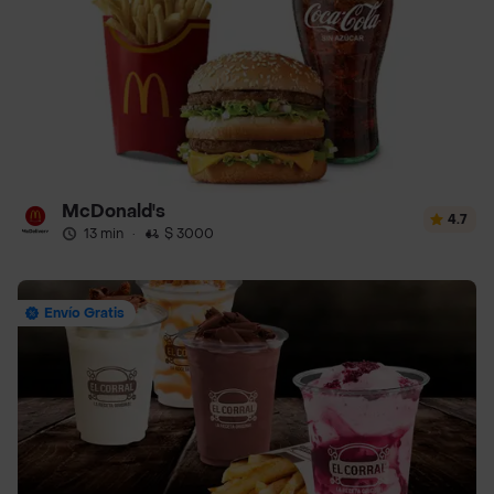
McDonald's
4.7
13 min
·
$ 3000
Envío Gratis