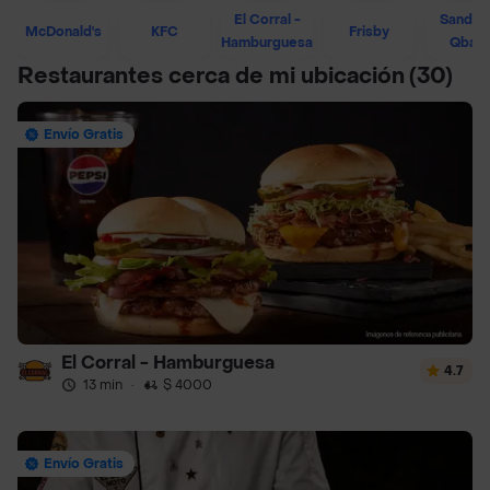
El Corral -
Sandwi
McDonald's
KFC
Frisby
Hamburguesa
Qban
Restaurantes cerca de mi ubicación
(30)
Envío Gratis
El Corral - Hamburguesa
4.7
13 min
·
$ 4000
Envío Gratis