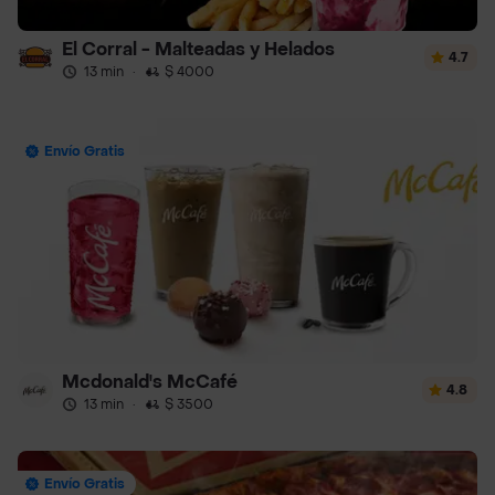
El Corral - Malteadas y Helados
4.7
13 min
·
$ 4000
Envío Gratis
Mcdonald's McCafé
4.8
13 min
·
$ 3500
Envío Gratis