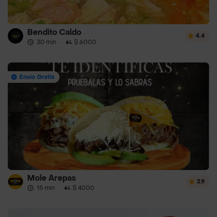
Bendito Caldo
4.4
30 min
·
$ 6000
Envío Gratis
Mole Arepas
3.9
15 min
·
$ 4000