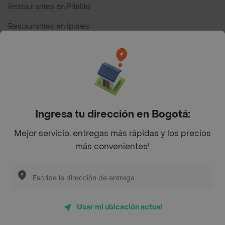
Restaurantes en Pitalito
Restaurantes en Ipiales
Restaurantes en San Andres
Restaurantes cerca de mi para pedir Comida a Domicilio -
Top Marcas y Cadenas de Restaurantes
Ingresa tu dirección en Bogotá:
Encuéntranos en estos países
Mejor servicio, entregas más rápidas y los precios
más convenientes!
App Store
Google play
AppGallery
Usar mi ubicación actual