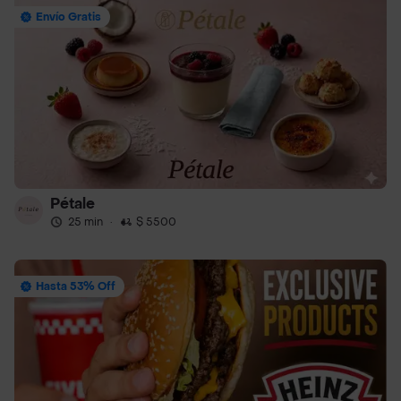
Envío Gratis
Pétale
25 min
·
$ 5500
Hasta 53% Off