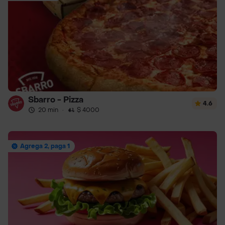
Sbarro - Pizza
4.6
20 min
·
$ 4000
Agrega 2, paga 1