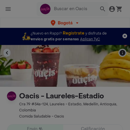
Bogotá
Regístrate
¿Nuevo en Rappi?
y disfruta de
envíos gratis por semanas
Aplican TyC
Oacis - Laureles-Estadio
Cra 79 #34a-124, Laureles - Estadio, Medellín, Antioquia,
Colombia
Comida Saludable - Oacis
Envío
Calificación