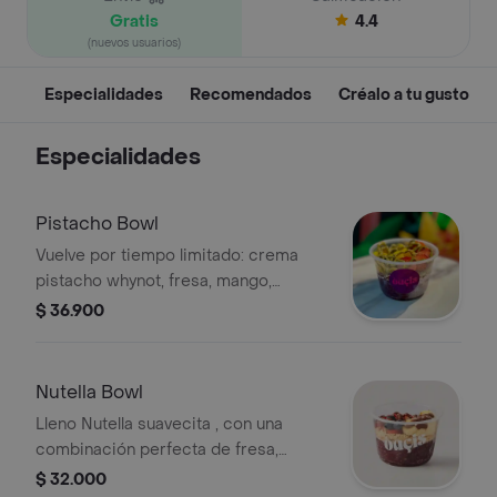
Gratis
4.4
(nuevos usuarios)
Especialidades
Recomendados
Créalo a tu gusto
Especialidades
Pistacho Bowl
Vuelve por tiempo limitado: crema
pistacho whynot, fresa, mango,
almendra, leche en polvo
$ 36.900
Nutella Bowl
Lleno Nutella suavecita , con una
combinación perfecta de fresa,
banano, maní triturado y lo acidito de
$ 32.000