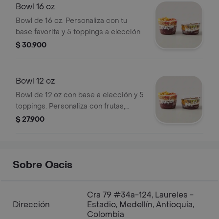
Bowl 16 oz
Bowl de 16 oz. Personaliza con tu
base favorita y 5 toppings a elección.
$ 30.900
Bowl 12 oz
Bowl de 12 oz con base a elección y 5
toppings. Personaliza con frutas,
granola y más.
$ 27.900
Sobre Oacis
Cra 79 #34a-124, Laureles -
Dirección
Estadio, Medellín, Antioquia,
Colombia