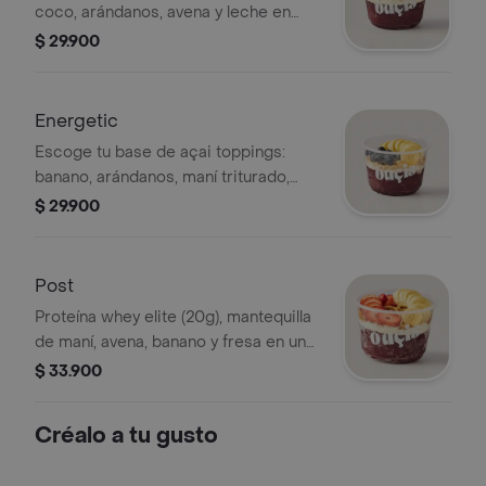
coco, arándanos, avena y leche en
polvo.
$ 29.900
Energetic
Escoge tu base de açai toppings:
banano, arándanos, maní triturado,
leche en polvo, miel.
$ 29.900
Post
Proteína whey elite (20g), mantequilla
de maní, avena, banano y fresa en un
bowl nutritivo.
$ 33.900
Créalo a tu gusto