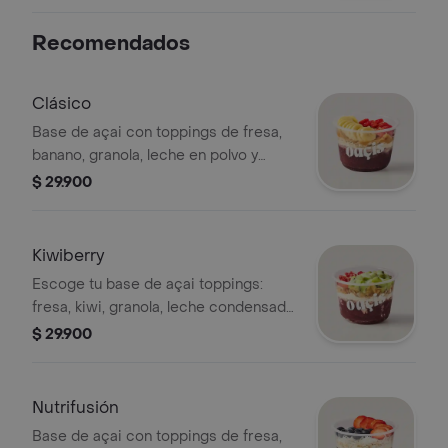
los arándanos.
Recomendados
Clásico
Base de açai con toppings de fresa,
banano, granola, leche en polvo y
mantequilla de maní.
$ 29.900
Kiwiberry
Escoge tu base de açai toppings:
fresa, kiwi, granola, leche condensada
y leche en polvo.
$ 29.900
Nutrifusión
Base de açai con toppings de fresa,