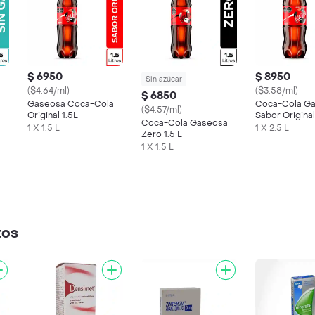
$ 6950
$ 8950
Sin azúcar
($4.64/ml)
($3.58/ml)
$ 6850
Gaseosa Coca-Cola
Coca-Cola G
($4.57/ml)
Original 1.5L
Sabor Original
Coca-Cola Gaseosa
1 X 1.5 L
1 X 2.5 L
Zero 1.5 L
1 X 1.5 L
tos