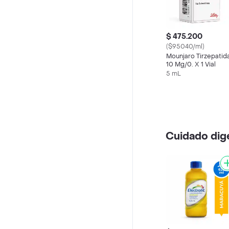
$ 475.200
($95040/ml)
Mounjaro Tirzepatid
10 Mg/0. X 1 Vial
5 mL
Cuidado dig