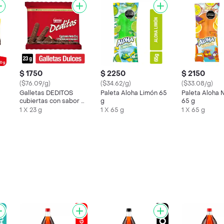
$ 1750
$ 2250
$ 2150
($76.09/g)
($34.62/g)
($33.08/g)
Galletas DEDITOS
Paleta Aloha Limón 65
Paleta Aloha 
cubiertas con sabor a
g
65 g
chocolate x 23g
1 X 23 g
1 X 65 g
1 X 65 g