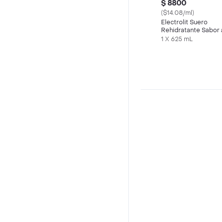
$ 8800
($14.08/ml)
Electrolit Suero
Rehidratante Sabor 
Maracuyá
1 X 625 mL