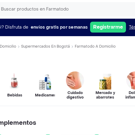
Registrarme
i?
Disfruta de
envíos gratis por semanas
Té
Domicilio
Supermercados En Bogotá
Farmatodo A Domicilio
Cuidado
Mercado y
Dol
Bebidas
Medicamentos
s
digestivo
abarrotes
infla
omplementos