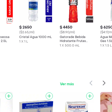
$ 2650
$ 4450
$ 625
($2.65/ml)
($8.90/ml)
($4.17/m
aseosa
Cristal Agua 1000 mL
Gatorade Bebida
Agua Ma
 2.5L
Hidratante Frutas
Gas 1.5
1 X 1 L
Tropicales 500 mL
1 X 500.0 mL
1 X 1.5 L
Ver más