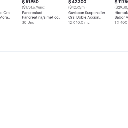
$ 51.950
$ 42.300
$ 11.7
($1731.67/und)
($4230/ml)
($29.38
ro Oral
Pancreafast
Gaviscon Suspensión
Hidrapl
 Mora
Pancreatina/simeticona/levosulpirida
Oral Doble Acción
Sabor A
150/80/25 Mg
Sachet
30 Und
12 X 10.0 mL
1 X 400