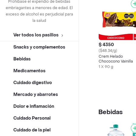
Prohíbase el expendio de bebidas
embriagantes a menores de edad. El
exceso de alcohol es perjudicial para
la salud
Ver todos los pasillos
$ 4350
Snacks y complementos
($48.34/g)
Crem Helado
Bebidas
Chococono Vainilla
1 X 90 g
Medicamentos
Cuidado digestivo
Mercado y abarrotes
Dolor e inflamación
Bebidas
Cuidado Personal
Cuidado de la piel