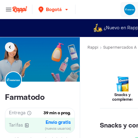
Bogotá
¿Nuevo en Rapp
Rappi
Supermercados A 
Snacks y
Farmatodo
complemento
Entrega
39 min o prog.
Envío gratis
Snacks y c
Tarifas
(nuevos usuarios)