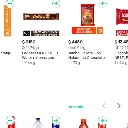
$ 2150
$ 4450
$ 13.4
($46.74/g)
($60.96/g)
($149.4
Naranja
Galletas COCOSETTE
Jumbo Galleta Con
Chocol
Wafer rellenas con
Helado de Chocolate
NESTLÉ 
crema de coco x 46g
Con Maní Platillo
relleno
1 X 46 g
1 x 73 g
1 x 90 g
chocola
Ver más