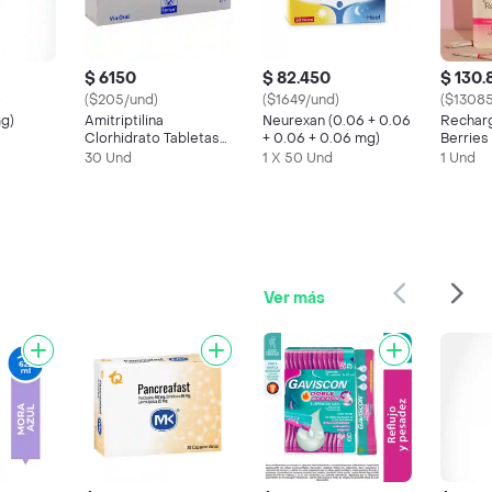
$ 6150
$ 82.450
$ 130.
)
($205/und)
($1649/und)
($1308
mg)
Amitriptilina
Neurexan (0.06 + 0.06
Rechar
Clorhidrato Tabletas
+ 0.06 + 0.06 mg)
Berries
Recubiertas
Savvy X
30 Und
1 X 50 Und
1 Und
Ver más