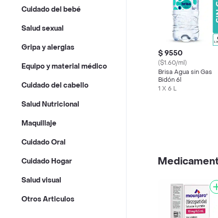
Cuidado del bebé
Salud sexual
Gripa y alergias
$ 9550
($1.60/ml)
Equipo y material médico
Brisa Agua sin Gas
Bidón 6l
Cuidado del cabello
1 X 6 L
Salud Nutricional
Maquillaje
Cuidado Oral
Medicamen
Cuidado Hogar
Salud visual
Otros Articulos