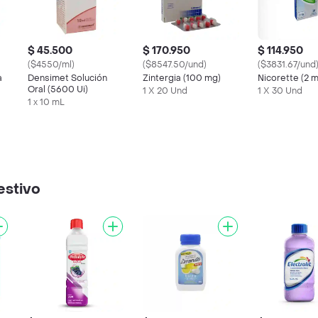
$ 45.500
$ 170.950
$ 114.950
($4550/ml)
($8547.50/und)
($3831.67/und
a
Densimet Solución
Zintergia (100 mg)
Nicorette (2 
Oral (5600 Ui)
1 X 20 Und
1 X 30 Und
1 x 10 mL
estivo