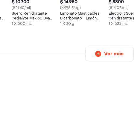
$ 10.700
$ 14.950
$ 8800
($21.40/ml)
($498.34/g)
($14.08/ml)
Suero Rehidratante
Limonato Masticables
Electrolit Sue
a
Pedialyte Max 60 Uva
Bicarbonato + Limón
Rehidratante
Frasco 500 mL
Natural
Azul
1 X 500 mL
1 X 30 g
1 X 625 mL
Ver más