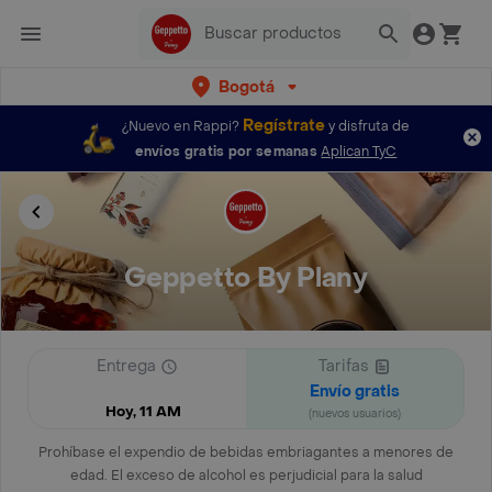
Bogotá
Regístrate
¿Nuevo en Rappi?
y disfruta de
envíos gratis por semanas
Aplican TyC
Geppetto By Plany
Entrega
Tarifas
Envío gratis
Hoy, 11 AM
(nuevos usuarios)
Prohíbase el expendio de bebidas embriagantes a menores de
edad. El exceso de alcohol es perjudicial para la salud