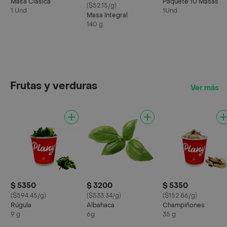
Masa Clásica
Paquete 10 Masas
($52.15/g)
1 Und
1Und
Masa Integral
140 g
Frutas y verduras
Ver más
$ 5350
$ 3200
$ 5350
($594.45/g)
($533.34/g)
($152.86/g)
Rúgula
Albahaca
Champiñones
9 g
6g
35 g