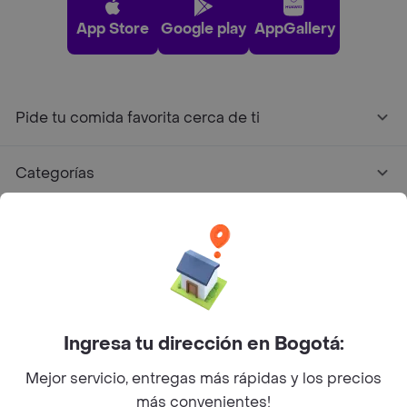
App Store
Google play
AppGallery
Pide tu comida favorita cerca de ti
Categorías
Únete a Rappi
Sobre Rappi
Facebook
Twitter
Instagram
Ingresa tu dirección en Bogotá:
Mejor servicio, entregas más rápidas y los precios
©
2026
Rappi Inc. All rights reserved.
más convenientes!