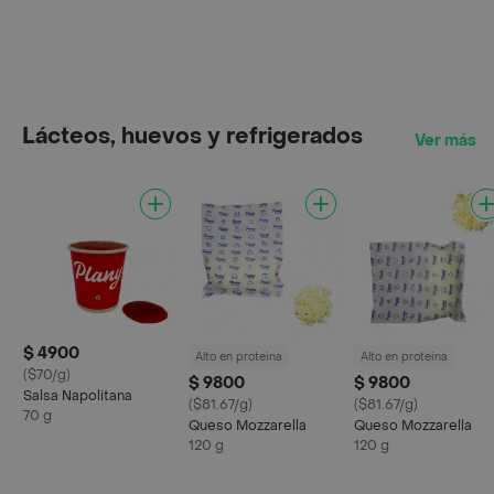
Lácteos, huevos y refrigerados
Ver más
$ 4900
Alto en proteina
Alto en proteina
($70/g)
$ 9800
$ 9800
Salsa Napolitana
($81.67/g)
($81.67/g)
70 g
Queso Mozzarella
Queso Mozzarella
120 g
120 g