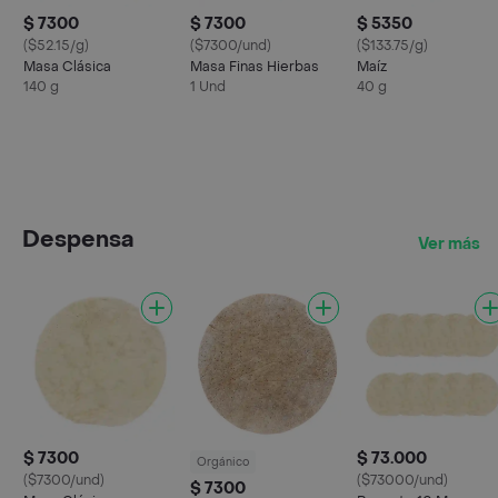
$ 7300
$ 7300
$ 5350
($52.15/g)
($7300/und)
($133.75/g)
Masa Clásica
Masa Finas Hierbas
Maíz
140 g
1 Und
40 g
Despensa
Ver más
$ 7300
$ 73.000
Orgánico
($7300/und)
($73000/und)
$ 7300