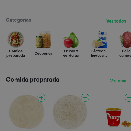
Categorías
Ver todos
Comida
Frutas y
Lácteos,
Pollo
Despensa
preparada
verduras
huevos y
carnes
refrigerados
pesca
Comida preparada
Ver más