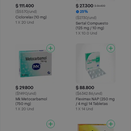
$ 111.400
$ 27.300
$ 36.400
($5570/und)
25%
Ciclorelax (10 mg)
($2730/und)
1 X 20 Und
Sertal Compuesto
(125 mg / 10 mg)
1 X 10.0 Und
$ 29.800
$ 88.800
($1490/und)
($6342.86/und)
Mk Metocarbamol
Fleximax NAP (250 mg
(750 mg)
/ 4 mg) 14 Tabletas
1 X 20 Und
1 X 14 Und