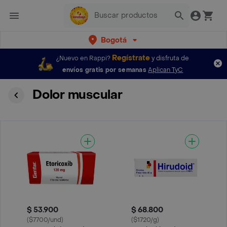
Bogotá
Regístrate
¿Nuevo en Rappi?
y disfruta de
envíos gratis por semanas
Aplican TyC
Dolor muscular
$ 53.900
$ 68.800
($7700/und)
($1720/g)