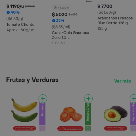
$ 1190/u
$ 7700
$ 1985/u
Sin azúcar
40%
($61.60/g)
$ 5020
$ 6690
Arándanos Frescos
($6.63/g)
25%
Blue Berrie 125 g
Tomate Chonto
($3.35/ml)
125 g
Aprox. 180g/ud
Coca-Cola Gaseosa
Zero 1.5 L
1 X 1.5 L
Frutas y Verduras
Ver más