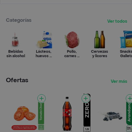
Categorías
Ver todos
Bebidas
Lácteos,
Pollo,
Cervezas
Snacks
sin alcohol
huevos y
carnes y
y licores
Gallet
refrigerados
pescado
Ofertas
Ver más