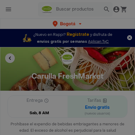
Bogotá
Regístrate
¿Nuevo en Rappi?
y disfruta de
envíos gratis por semanas
Aplican TyC
Carulla FreshMarket
Entrega
Tarifas
Envío gratis
Sab, 8 AM
(nuevos usuarios)
Prohíbase el expendio de bebidas embriagantes a menores de
edad. El exceso de alcohol es perjudicial para la salud