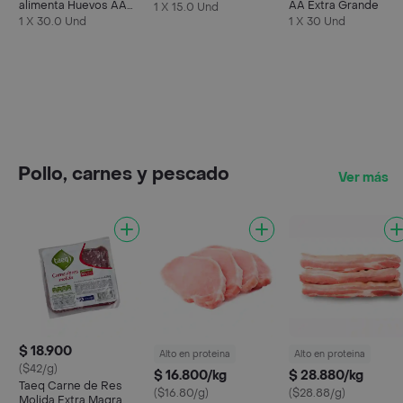
alimenta Huevos AA
AA Extra Grande
1 X 15.0 Und
Rojos L
1 X 30.0 Und
1 X 30 Und
Pollo, carnes y pescado
Ver más
$ 18.900
Alto en proteina
Alto en proteina
($42/g)
$ 16.800/kg
$ 28.880/kg
Taeq Carne de Res
($16.80/g)
($28.88/g)
Molida Extra Magra