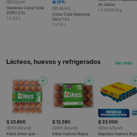
($3.50/ml)
25%
en cubos
Gaseosa Coca-Cola
($3.35/ml)
1 X 3000.0 g
ZERO 2.5L
Coca-Cola Gaseosa
1 X 2,5 L
Zero 1.5 L
1 X 1.5 L
Lácteos, huevos y refrigerados
Ver más
$ 23.800
$ 12.380
$ 23.000
($793.34/und)
($825.34/und)
($766.67/und)
Kikes Amor que
Kikes Huevos Rojos
Nápoles Huevos Roj