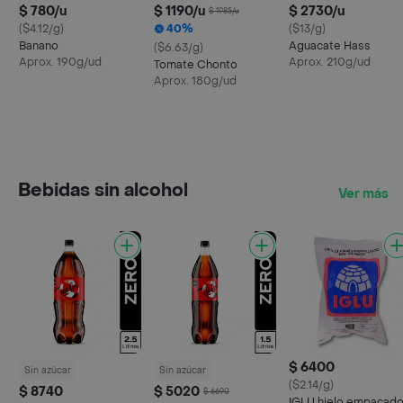
$ 780/u
$ 1190/u
$ 2730/u
$ 1985/u
($4.12/g)
40%
($13/g)
Banano
Aguacate Hass
($6.63/g)
Aprox. 190g/ud
Aprox. 210g/ud
Tomate Chonto
Aprox. 180g/ud
Bebidas sin alcohol
Ver más
$ 6400
Sin azúcar
Sin azúcar
($2.14/g)
$ 8740
$ 5020
$ 6690
IGLU hielo empacad