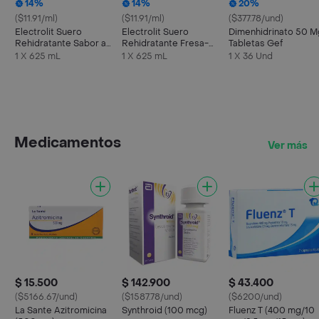
14%
14%
20%
($11.91/ml)
($11.91/ml)
($377.78/und)
Electrolit Suero
Electrolit Suero
Dimenhidrinato 50 M
Rehidratante Sabor a
Rehidratante Fresa-
Tabletas Gef
Maracuyá
Kiwi
1 X 625 mL
1 X 625 mL
1 X 36 Und
Medicamentos
Ver más
$ 15.500
$ 142.900
$ 43.400
($5166.67/und)
($1587.78/und)
($6200/und)
La Sante Azitromicina
Synthroid (100 mcg)
Fluenz T (400 mg/10