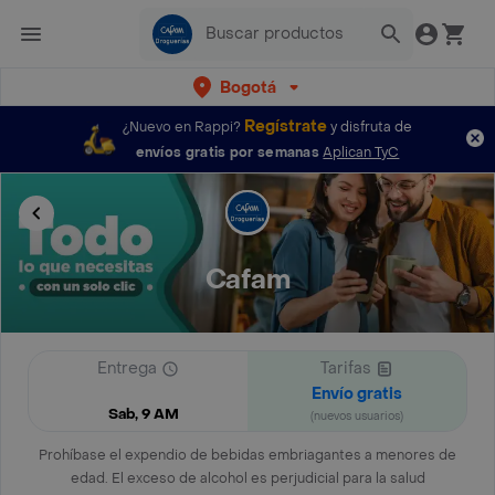
Bogotá
Regístrate
¿Nuevo en Rappi?
y disfruta de
envíos gratis por semanas
Aplican TyC
Cafam
Entrega
Tarifas
Envío gratis
Sab, 9 AM
(nuevos usuarios)
Prohíbase el expendio de bebidas embriagantes a menores de
edad. El exceso de alcohol es perjudicial para la salud