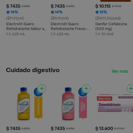
$ 7435
$ 7435
$ 10.115
$ 8750
$ 8750
$ 11.900
14%
14%
15%
($11.91/ml)
($11.91/ml)
($1011.50/und)
Electrolit Suero
Electrolit Suero
Genfar Cefalexina
Rehidratante Sabor a
Rehidratante Fresa-
(500 mg)
Maracuyá
Kiwi
1 X 625 mL
1 X 625 mL
1 X 10 Und
Cuidado digestivo
Ver más
$ 7435
$ 7435
$ 13.600
$ 8750
$ 8750
$ 17.000