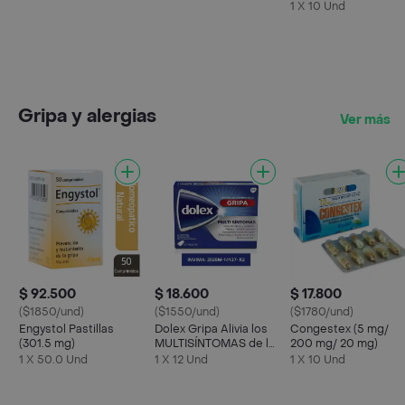
1 X 10 Und
Gripa y alergias
Ver más
$ 92.500
$ 18.600
$ 17.800
($1850/und)
($1550/und)
($1780/und)
Engystol Pastillas
Dolex Gripa Alivia los
Congestex (5 mg/
(301.5 mg)
MULTISÍNTOMAS de la
200 mg/ 20 mg)
Gripa X 12 tabs
1 X 50.0 Und
1 X 12 Und
1 X 10 Und