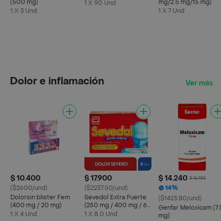
(500 mg)
mg/2.5 mg/15 mg)
1 X 90 Und
1 X 3 Und
1 X 7 Und
Dolor e inflamación
Ver más
$ 10.400
$ 17.900
$ 14.240
$ 16.750
($2600/und)
($2237.50/und)
14%
Dolorsin blister Fem
Sevedol Extra Fuerte
($1423.80/und)
(400 mg / 20 mg)
(250 mg / 400 mg / 65
Genfar Meloxicam (7.
mg)
1 X 4 Und
1 X 8.0 Und
mg)