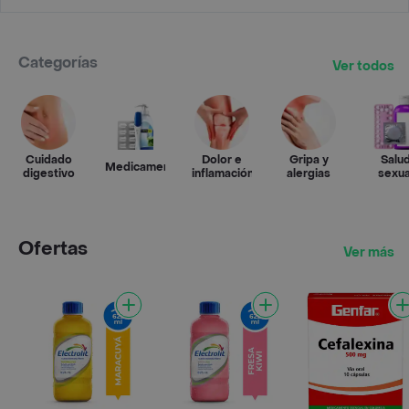
Categorías
Ver todos
Cuidado
Dolor e
Gripa y
Salu
Medicamentos
digestivo
inflamación
alergias
sexua
Ofertas
Ver más