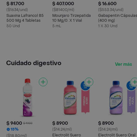
$ 81.700
$ 407.000
$ 16.600
($1634/und)
($81400/ml)
($553.34/und)
Suaxina Lafrancol 85
Mounjaro Tirzepatida
Gabapentin Cápsula
500 Mg 4 Tabletas
10 Mg/0. X 1 Vial
(400 mg)
50 Und
5 mL
1 X 30 Und
Cuidado digestivo
Ver más
$ 9400
$ 8900
$ 8900
$ 11.100
15%
($14.24/ml)
($14.24/ml)
Electrolit Suero
Electrolit Suero Oral
($18.80/ml)