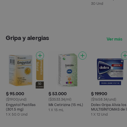
5/325 Mg
30 Und
Gripa y alergias
Ver más
$ 95.000
$ 53.000
$ 19.900
($1900/und)
($3533.34/ml)
($1658.34/und)
Engystol Pastillas
Mk Cetirizina (15 mL)
Dolex Gripa Alivia los
(301.5 mg)
MULTISÍNTOMAS de l
1 X 15 mL
Gripa X 12 tabs
1 X 50.0 Und
1 X 12 Und