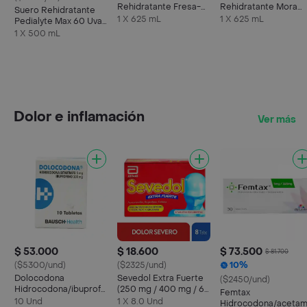
Rehidratante Fresa-
Rehidratante Mora
Suero Rehidratante
Kiwi
Azul
1 X 625 mL
1 X 625 mL
Pedialyte Max 60 Uva
Frasco 500 mL
1 X 500 mL
Dolor e inflamación
Ver más
$ 53.000
$ 18.600
$ 73.500
$ 81.700
($5300/und)
($2325/und)
10%
Dolocodona
Sevedol Extra Fuerte
($2450/und)
Hidrocodona/ibuprofeno
(250 mg / 400 mg / 65
Femtax
5/200 Mg
mg)
10 Und
1 X 8.0 Und
Hidrocodona/acetam