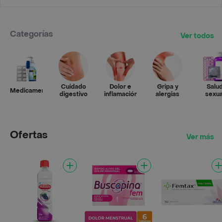
Categorías
Ver todos
Cuidado
Dolor e
Gripa y
Salu
Medicamentos
digestivo
inflamación
alergias
sexua
Ofertas
Ver más