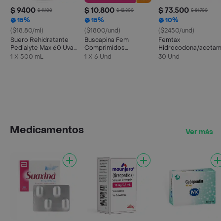
$ 9400
$ 10.800
$ 73.500
$ 11.100
$ 12.800
$ 81.700
15%
15%
10%
($18.80/ml)
($1800/und)
($2450/und)
Suero Rehidratante
Buscapina Fem
Femtax
Pedialyte Max 60 Uva
Comprimidos
Hidrocodona/acetam
Frasco 500 mL
Recubiertos
5/325 Mg
1 X 500 mL
1 X 6 Und
30 Und
Medicamentos
Ver más