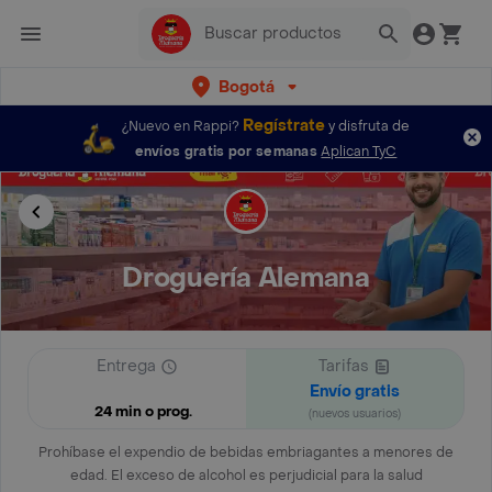
Bogotá
Regístrate
¿Nuevo en Rappi?
y disfruta de
envíos gratis por semanas
Aplican TyC
Droguería Alemana
Entrega
Tarifas
Envío gratis
24 min o prog.
(nuevos usuarios)
Prohíbase el expendio de bebidas embriagantes a menores de
edad. El exceso de alcohol es perjudicial para la salud