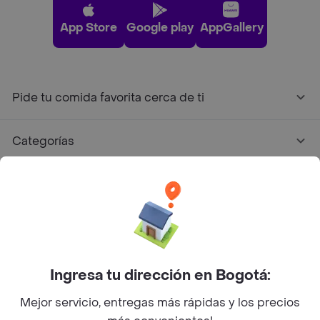
App Store
Google play
AppGallery
Pide tu comida favorita cerca de ti
Categorías
Únete a Rappi
Sobre Rappi
Facebook
Twitter
Instagram
Ingresa tu dirección en Bogotá:
Mejor servicio, entregas más rápidas y los precios
©
2026
Rappi Inc. All rights reserved.