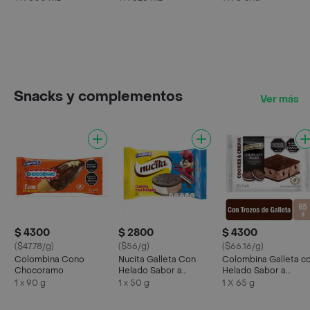
Snacks y complementos
Ver más
$ 4300
$ 2800
$ 4300
($47.78/g)
($56/g)
($66.16/g)
Colombina Cono
Nucita Galleta Con
Colombina Galleta c
Chocoramo
Helado Sabor a
Helado Sabor a
Chocolate y Crema de
Cookies & Cream
1 x 90 g
1 x 50 g
1 X 65 g
Vainilla