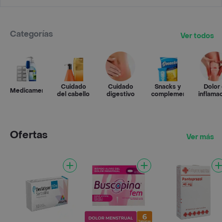
Categorías
Ver todos
Cuidado
Cuidado
Snacks y
Dolor
Medicamentos
del cabello
digestivo
complementos
inflama
Ofertas
Ver más