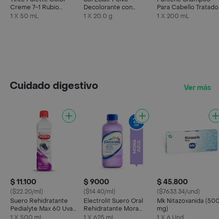
Creme 7-1 Rubio
Decolorante con
Para Cabello Tratado
Medio Cenizo
Keratina
Químicamente Daña
1 X 50 mL
1 X 20.0 g
1 X 200 mL
Cuidado digestivo
Ver más
$ 11.100
$ 9000
$ 45.800
($22.20/ml)
($14.40/ml)
($7633.34/und)
Suero Rehidratante
Electrolit Suero Oral
Mk Nitazoxanida (50
Pedialyte Max 60 Uva
Rehidratante Mora
mg)
Frasco 500 mL
Azul
1 X 500 mL
1 X 625 mL
1 X 6 Und