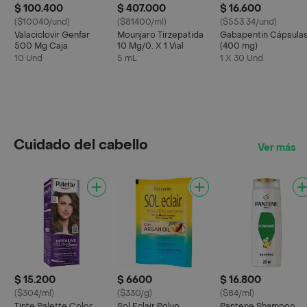
$ 100.400
$ 407.000
$ 16.600
($10040/und)
($81400/ml)
($553.34/und)
Valaciclovir Genfar
Mounjaro Tirzepatida
Gabapentin Cápsula
500 Mg Caja
10 Mg/0. X 1 Vial
(400 mg)
10 Und
5 mL
1 X 30 Und
Cuidado del cabello
Ver más
$ 15.200
$ 6600
$ 16.800
($304/ml)
($330/g)
($84/ml)
Tinte Palette Color
Sol Eclair Polvo
Pantene Shampoo