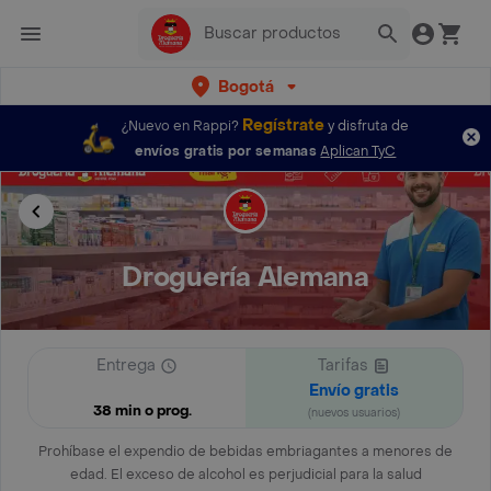
Bogotá
Regístrate
¿Nuevo en Rappi?
y disfruta de
envíos gratis por semanas
Aplican TyC
Droguería Alemana
Entrega
Tarifas
Envío gratis
38 min o prog.
(nuevos usuarios)
Prohíbase el expendio de bebidas embriagantes a menores de
edad. El exceso de alcohol es perjudicial para la salud