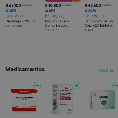
$ 65.100
$ 10.800
$ 48.600
$ 86.800
$ 12.800
$ 97.200
25%
15%
50%
($2170/und)
($1800/und)
($48600/und)
Desfatigan (100 mg)
Buscapina Fem
Pantoprazol 40 Mg
Comprimidos
Caja X28 Tabletas
1 X 30 Und
Recubiertos
1 X 6 Und
1 Und
Medicamentos
Ver más