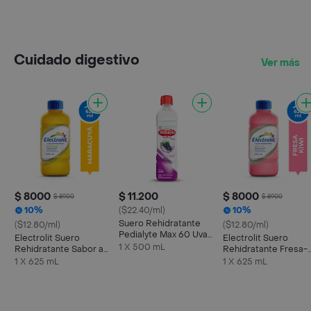
Cuidado digestivo
Ver más
$ 8000
$ 11.200
$ 8000
$ 8900
$ 8900
10%
($22.40/ml)
10%
Suero Rehidratante
($12.80/ml)
($12.80/ml)
Pedialyte Max 60 Uva
Electrolit Suero
Electrolit Suero
Frasco 500 mL
1 X 500 mL
Rehidratante Sabor a
Rehidratante Fresa-
Maracuyá
Kiwi
1 X 625 mL
1 X 625 mL