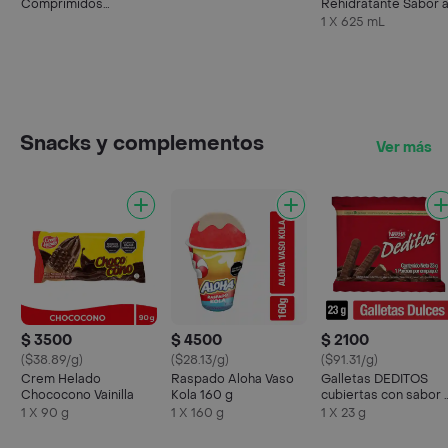
Comprimidos
Rehidratante Sabor 
Recubiertos
Maracuyá
1 X 625 mL
Snacks y complementos
Ver más
$ 3500
$ 4500
$ 2100
($38.89/g)
($28.13/g)
($91.31/g)
Crem Helado
Raspado Aloha Vaso
Galletas DEDITOS
Chococono Vainilla
Kola 160 g
cubiertas con sabor 
chocolate x 23g
1 X 90 g
1 X 160 g
1 X 23 g