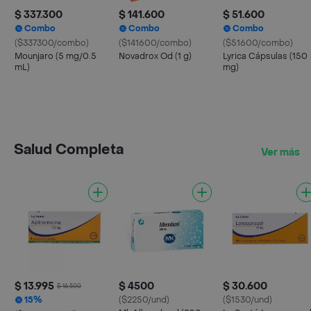
$ 337.300
$ 141.600
$ 51.600
Combo
Combo
Combo
($337300/combo)
($141600/combo)
($51600/combo)
Mounjaro (5 mg/0.5
Novadrox Od (1 g)
Lyrica Cápsulas (150
mL)
mg)
Salud Completa
Ver más
$ 13.995
$ 4500
$ 30.600
$ 16.500
15%
($2250/und)
($1530/und)