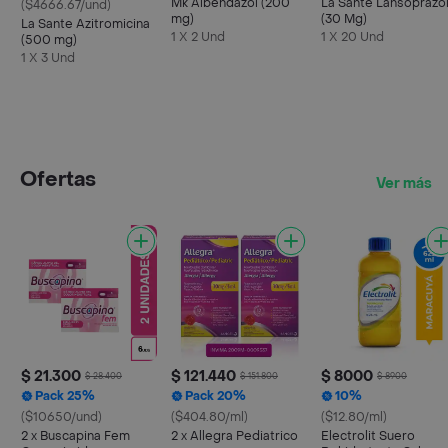
Mk Albendazol (200
La Santé Lansoprazo
($4666.67/und)
mg)
(30 Mg)
La Sante Azitromicina
1 X 2 Und
1 X 20 Und
(500 mg)
1 X 3 Und
Ofertas
Ver más
$ 21.300
$ 121.440
$ 8000
$ 28.400
$ 151.800
$ 8900
Pack 25%
Pack 20%
10%
($10650/und)
($404.80/ml)
($12.80/ml)
2 x Buscapina Fem
2 x Allegra Pediatrico
Electrolit Suero