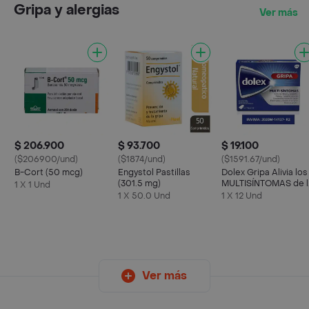
Gripa y alergias
Ver más
$ 206.900
$ 93.700
$ 19.100
($206900/und)
($1874/und)
($1591.67/und)
B-Cort (50 mcg)
Engystol Pastillas
Dolex Gripa Alivia los
(301.5 mg)
MULTISÍNTOMAS de l
1 X 1 Und
Gripa X 12 tabs
1 X 50.0 Und
1 X 12 Und
Ver más