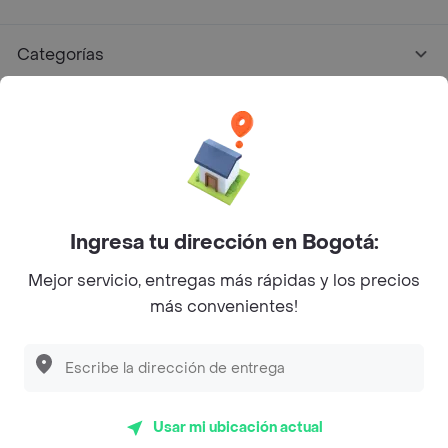
Categorías
Únete a Rappi
Sobre Rappi
Facebook
Twitter
Instagram
Ingresa tu dirección en Bogotá:
Mejor servicio, entregas más rápidas y los precios
©
2026
Rappi Inc. All rights reserved.
más convenientes!
Rappi S.A.S. --- NIT 900.843.898-9 --- Calle 63 # 16A-02
Bogotá D.C. --- notificacionesrappi@rappi.com
Usar mi ubicación actual