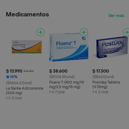
Medicamentos
Ver más
$ 13.995
$ 38.600
$ 17.300
$ 16.500
15%
($5514.29/und)
($8650/und)
Fluenz T (400 mg/10
Postday Tableta
($4666.67/und)
mg/2.5 mg/15 mg)
(0.75mg)
La Sante Azitromicina
1 X 7 Und
1 X 2 Und
(500 mg)
1 X 3 Und