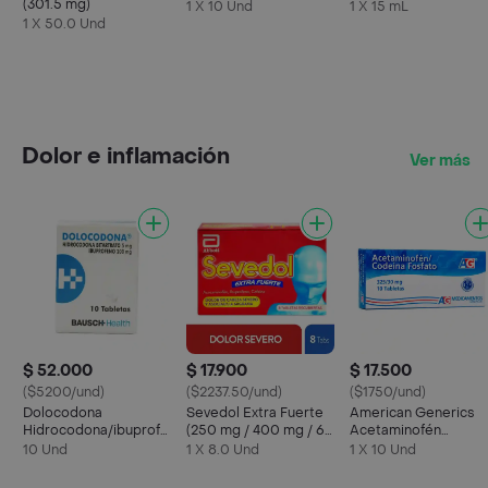
(301.5 mg)
1 X 10 Und
1 X 15 mL
1 X 50.0 Und
Dolor e inflamación
Ver más
$ 52.000
$ 17.900
$ 17.500
($5200/und)
($2237.50/und)
($1750/und)
Dolocodona
Sevedol Extra Fuerte
American Generics
Hidrocodona/ibuprofeno
(250 mg / 400 mg / 65
Acetaminofén
5/200 Mg
mg)
Codeína Fosfato (32
10 Und
1 X 8.0 Und
1 X 10 Und
mg / 30 mg)