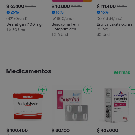
$ 65.100
$ 10.800
$ 111.400
$ 86.800
$ 12.800
$ 131.100
25%
15%
15%
($2170/und)
($1800/und)
($3713.34/und)
Desfatigan (100 mg)
Buscapina Fem
Bruliva Escitalopram
Comprimidos
20 Mg
1 X 30 Und
Recubiertos
1 X 6 Und
30 Und
Medicamentos
Ver más
$ 100.400
$ 80.100
$ 407.000