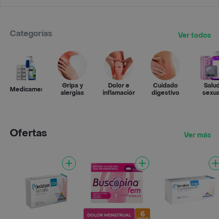
Categorías
Ver todos
Gripa y
Dolor e
Cuidado
Salu
Medicamentos
alergias
inflamación
digestivo
sexua
Ofertas
Ver más