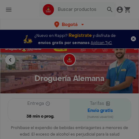
Bogotá
Regístrate
¿Nuevo en Rappi?
y disfruta de
envíos gratis por semanas
Aplican TyC
Droguería Alemana
Entrega
Tarifas
Envío gratis
38 min o prog.
(nuevos usuarios)
Prohíbase el expendio de bebidas embriagantes a menores de
edad. El exceso de alcohol es perjudicial para la salud