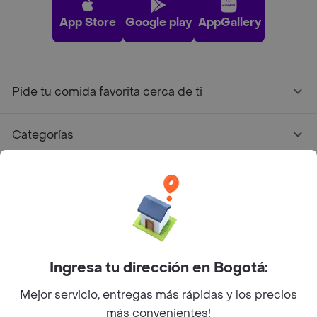
App Store
Google play
AppGallery
Pide tu comida favorita cerca de ti
Categorías
Únete a Rappi
Sobre Rappi
Facebook
Twitter
Instagram
Ingresa tu dirección en Bogotá:
Mejor servicio, entregas más rápidas y los precios
©
2026
Rappi Inc. All rights reserved.
más convenientes!