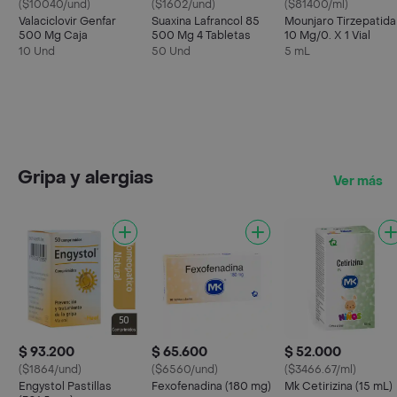
($10040/und)
($1602/und)
($81400/ml)
Valaciclovir Genfar
Suaxina Lafrancol 85
Mounjaro Tirzepatida
500 Mg Caja
500 Mg 4 Tabletas
10 Mg/0. X 1 Vial
10 Und
50 Und
5 mL
Gripa y alergias
Ver más
$ 93.200
$ 65.600
$ 52.000
($1864/und)
($6560/und)
($3466.67/ml)
Engystol Pastillas
Fexofenadina (180 mg)
Mk Cetirizina (15 mL)