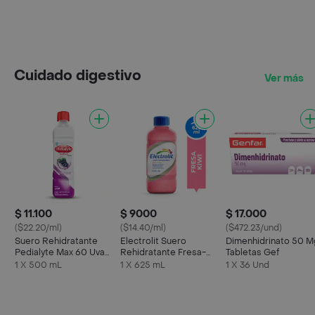
Cuidado digestivo
Ver más
$ 11.100
$ 9000
$ 17.000
($22.20/ml)
($14.40/ml)
($472.23/und)
Suero Rehidratante
Electrolit Suero
Dimenhidrinato 50 M
Pedialyte Max 60 Uva
Rehidratante Fresa-
Tabletas Gef
Frasco 500 mL
Kiwi
1 X 500 mL
1 X 625 mL
1 X 36 Und